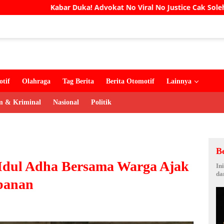
! Advokat No Viral No Justice Cak Soleh Meninggal Dunia
tif
Olahraga
Tag Berita
Berita Otomotif
Lainnya
 & Kriminal
Nasional
Politik
B
t Idul Adha Bersama Warga Ajak
In
da
banan