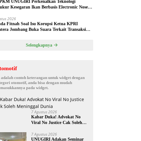
PKM UNUGIRI Perkenalkan Teknologi
ukur Kesegaran Ikan Berbasis Electronic Nose
da Nelayan Tuban
stus 2026
nda Fitnah Soal Isu Korupsi Ketua KPRI
htera Jombang Buka Suara Terkait Transaksi
hak Oknum Manajer
Selengkapnya
tomotif
i adalah contoh keterangan untuk widget dengan
tegori otomotif, anda bisa dengan mudah
masukkannya pada widget.
7 Agustus 2026
Kabar Duka! Advokat No
Viral No Justice Cak Soleh
Meninggal Dunia
7 Agustus 2026
UNUGIRI Adakan Seminar