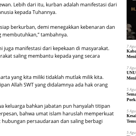
n. Lebih dari itu, kurban adalah manifestasi dari
anusia kepada Tuhannya.
u siap berkurban, demi menegakkan kebenaran dan
ng membutuhkan,” tambahnya.
7 Agu
ni juga manifestasi dari kepekaan di masyarakat.
Kaba
arakat saling membantu kepada yang secara
Meni
7 Agu
UNUG
 yang kita miliki tidaklah mutlak milik kita.
Meni
UMK
titipan Allah SWT yang didalamnya ada hak orang
5 Agu
Sema
Pork
a keluarga bahkan jabatan pun hanyalah titipan
5 Agu
 berpesan, bahwa umat islam haruslah memperkuat
Kesa
 hubungan persaudaraan dan saling berbagi
Temu
Suy
5 Agu