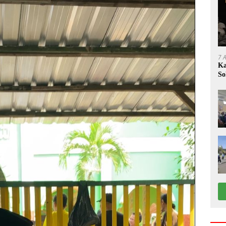
7 
Ka
So