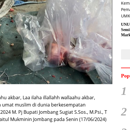
UNU
Semi
Mark
Meni
Kem
Pro
Pran
Pop
1
ahu akbar, Laa ilaha illallahh wallaahu akbar,
ruh umat muslim di dunia berkesempatan
2
24 M. Pj Bupati Jombang Sugiat S.Sos., M.Psi., T
Baitul Mukminin Jombang pada Senin (17/06/2024)