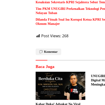
Kesaksian Sekretaris KPRI Sejahtera Sebut 
Tim PKM UNUGIRI Perkenalkan Teknologi Pengu
Nelayan Tuban
Dilanda Fitnah Soal Isu Korupsi Ketua KPRI S
Oknum Manajer
Post Views:
268
Komentar
Baca Juga
UNUGIRI
Digital M
Meningk
Pemasar
Prangi
Kabar Duka! Advokat No Viral