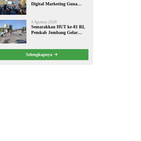
Digital Marketing Guna
Meningkatkan Kemampuan
Pemasaran Produk UMKM
Desa Prangi
5 Agustus 2026
Semarakkan HUT ke-81 RI,
Pemkab Jombang Gelar
Porkab 2026 untuk Pererat
Kebersamaan ASN
Selengkapnya