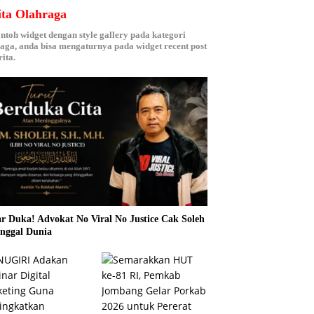
ita Olahraga
ontoh widget dengan style gallery pada kategori
aga, anda bisa mengaturnya pada widget recent post
ita.
r Duka! Advokat No Viral No Justice Cak Soleh
nggal Dunia