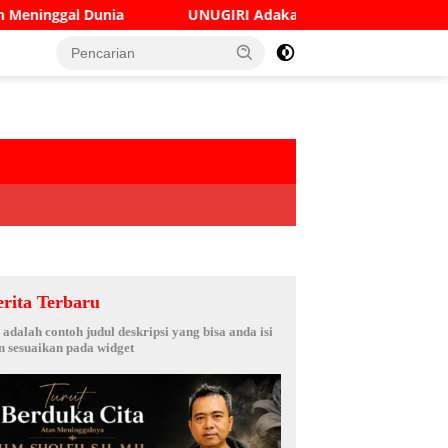
UNUGIRI Adakan Seminar Digital Marketing Guna Meningkat
erita Terbaru
i adalah contoh judul deskripsi yang bisa anda isi
n sesuaikan pada widget