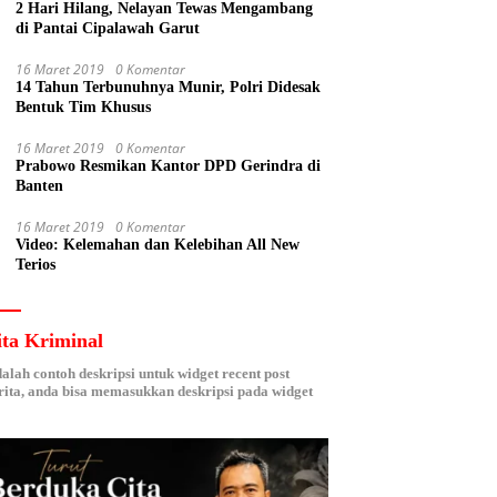
2 Hari Hilang, Nelayan Tewas Mengambang
di Pantai Cipalawah Garut
16 Maret 2019
0 Komentar
14 Tahun Terbunuhnya Munir, Polri Didesak
Bentuk Tim Khusus
16 Maret 2019
0 Komentar
Prabowo Resmikan Kantor DPD Gerindra di
Banten
16 Maret 2019
0 Komentar
Video: Kelemahan dan Kelebihan All New
Terios
ita Kriminal
dalah contoh deskripsi untuk widget recent post
ita, anda bisa memasukkan deskripsi pada widget