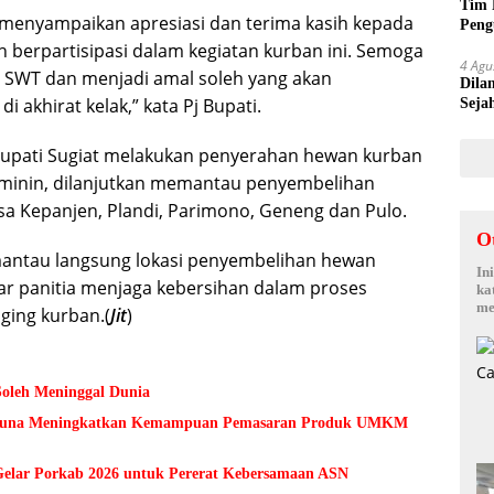
Tim 
 menyampaikan apresiasi dan terima kasih kepada
Peng
kepa
 berpartisipasi dalam kegiatan kurban ini. Semoga
4 Agu
ah SWT dan menjadi amal soleh yang akan
Dila
 akhirat kelak,” kata Pj Bupati.
Seja
Sepi
 Bupati Sugiat melakukan penyerahan hewan kurban
kminin, dilanjutkan memantau penyembelihan
sa Kepanjen, Plandi, Parimono, Geneng dan Pulo.
O
mantau langsung lokasi penyembelihan hewan
In
r panitia menjaga kebersihan dalam proses
ka
me
ing kurban.(
Jit
)
Soleh Meninggal Dunia
 Guna Meningkatkan Kemampuan Pemasaran Produk UMKM
lar Porkab 2026 untuk Pererat Kebersamaan ASN