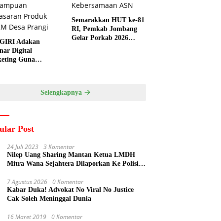
Semarakkan HUT ke-81
RI, Pemkab Jombang
Gelar Porkab 2026
GIRI Adakan
untuk Pererat
nar Digital
Kebersamaan ASN
eting Guna
ngkatkan
ampuan Pemasaran
duk UMKM Desa
Selengkapnya
gi
ular Post
24 Juli 2023
3 Komentar
Nilep Uang Sharing Mantan Ketua LMDH
Mitra Wana Sejahtera Dilaporkan Ke Polisi
Oleh Perum Perhutani
7 Agustus 2026
0 Komentar
Kabar Duka! Advokat No Viral No Justice
Cak Soleh Meninggal Dunia
16 Maret 2019
0 Komentar