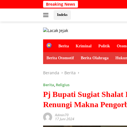
Langsung
Breaking News
Kabar Duka
ke
konten
Indeks
H
Berita
Kriminal
Politik
Otomo
o
m
Berita Otomotif
Berita Olahraga
Hukum
e
Beranda
Berita
Berita
,
Religius
Pj Bupati Sugiat Shala
Renungi Makna Pengor
Admin70
17 Juni 2024