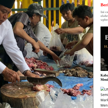
Ber
Ini c
olahr
wpber
Kaba
Meni