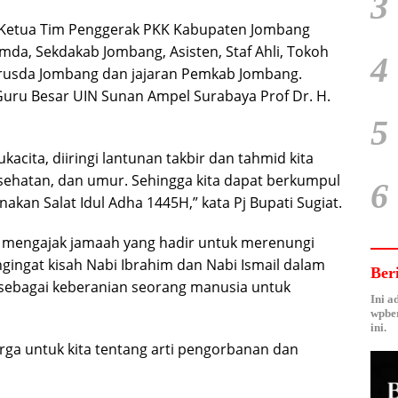
3
i Ketua Tim Penggerak PKK Kabupaten Jombang
imda, Sekdakab Jombang, Asisten, Staf Ahli, Tokoh
4
erusda Jombang dan jajaran Pemkab Jombang.
 Guru Besar UIN Sunan Ampel Surabaya Prof Dr. H.
5
kacita, diiringi lantunan takbir dan tahmid kita
esehatan, dan umur. Sehingga kita dapat berkumpul
6
akan Salat Idul Adha 1445H,” kata Pj Bupati Sugiat.
at mengajak jamaah yang hadir untuk merenungi
ingat kisah Nabi Ibrahim dan Nabi Ismail dalam
Ber
 sebagai keberanian seorang manusia untuk
Ini a
wpber
ini.
rga untuk kita tentang arti pengorbanan dan