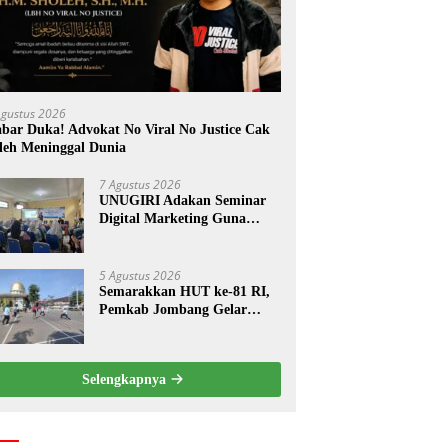
Agustus 2026
bar Duka! Advokat No Viral No Justice Cak
leh Meninggal Dunia
7 Agustus 2026
UNUGIRI Adakan Seminar
Digital Marketing Guna
Meningkatkan Kemampuan
Pemasaran Produk UMKM
Desa Prangi
5 Agustus 2026
Semarakkan HUT ke-81 RI,
Pemkab Jombang Gelar
Porkab 2026 untuk Pererat
Kebersamaan ASN
Selengkapnya