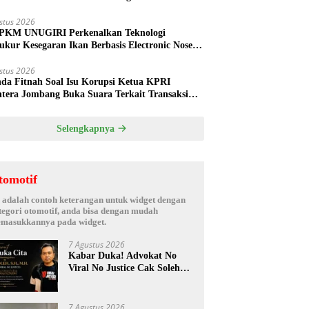
ud
stus 2026
PKM UNUGIRI Perkenalkan Teknologi
ukur Kesegaran Ikan Berbasis Electronic Nose
da Nelayan Tuban
stus 2026
nda Fitnah Soal Isu Korupsi Ketua KPRI
htera Jombang Buka Suara Terkait Transaksi
hak Oknum Manajer
Selengkapnya
tomotif
i adalah contoh keterangan untuk widget dengan
tegori otomotif, anda bisa dengan mudah
masukkannya pada widget.
7 Agustus 2026
Kabar Duka! Advokat No
Viral No Justice Cak Soleh
Meninggal Dunia
7 Agustus 2026