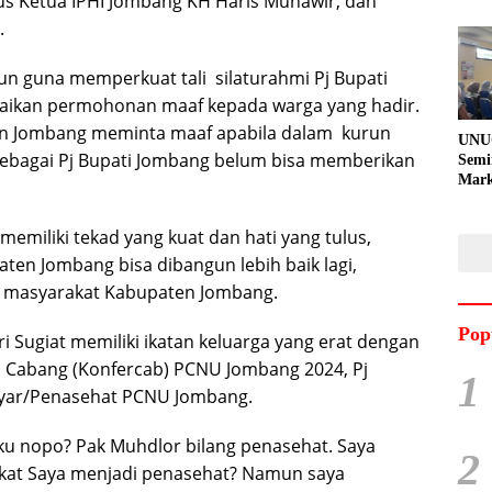
s Ketua IPHI Jombang KH Haris Munawir, dan
.
un guna memperkuat tali silaturahmi Pj Bupati
kan permohonan maaf kepada warga yang hadir.
en Jombang meminta maaf apabila dalam kurun
UNU
ebagai Pj Bupati Jombang belum bisa memberikan
Semi
Mark
Meni
Kem
emiliki tekad yang kuat dan hati yang tulus,
Pro
Pran
ten Jombang bisa dibangun lebih baik lagi,
 masyarakat Kabupaten Jombang.
Pop
ri Sugiat memiliki ikatan keluarga yang erat dengan
i Cabang (Konfercab) PCNU Jombang 2024, Pj
1
syar/Penasehat PCNU Jombang.
ku nopo? Pak Muhdlor bilang penasehat. Saya
2
gkat Saya menjadi penasehat? Namun saya