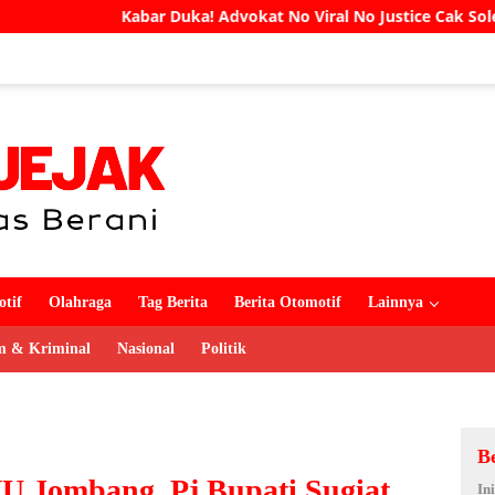
! Advokat No Viral No Justice Cak Soleh Meninggal Dunia
tif
Olahraga
Tag Berita
Berita Otomotif
Lainnya
 & Kriminal
Nasional
Politik
B
U Jombang, Pj Bupati Sugiat
In