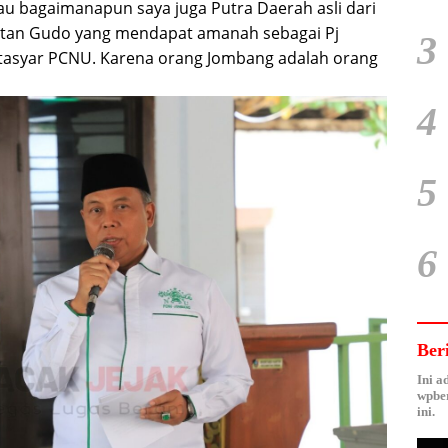
 bagaimanapun saya juga Putra Daerah asli dari
tan Gudo yang mendapat amanah sebagai Pj
3
tasyar PCNU. Karena orang Jombang adalah orang
4
5
6
Ber
Ini a
wpber
ini.