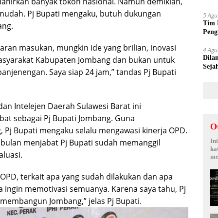
lahirkan banyak tokoh nasional. Namun demikian,
Suy
udah. Pj Bupati mengaku, butuh dukungan
5 Agu
Tim 
ang.
Peng
kepa
aran masukan, mungkin ide yang brilian, inovasi
4 Agu
Dila
asyarakat Kabupaten Jombang dan bukan untuk
Seja
anjenengan. Saya siap 24 jam,” tandas Pj Bupati
Sepi
an Intelejen Daerah Sulawesi Barat ini
bat sebagai Pj Bupati Jombang. Guna
O
 Pj Bupati mengaku selalu mengawasi kinerja OPD.
a bulan menjabat Pj Bupati sudah memanggil
In
ka
luasi.
me
a OPD, terkait apa yang sudah dilakukan dan apa
ya ingin memotivasi semuanya. Karena saya tahu, Pj
m membangun Jombang,” jelas Pj Bupati.