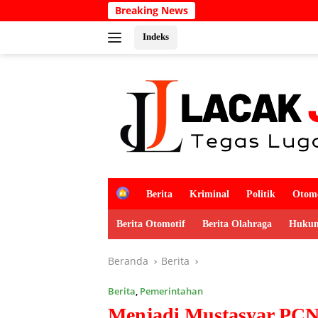
Langsung
Breaking News
Kabar Duka
ke
konten
Indeks
H
Berita
Kriminal
Politik
Otomo
o
m
Berita Otomotif
Berita Olahraga
Hukum
e
Beranda
Berita
Berita
,
Pemerintahan
Menjadi Mustasyar PCN