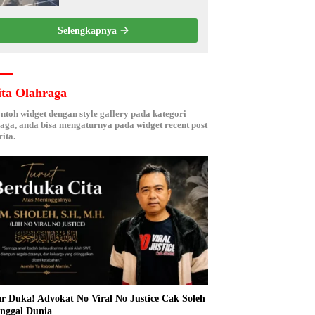
Kebersamaan ASN
Selengkapnya
ita Olahraga
ontoh widget dengan style gallery pada kategori
aga, anda bisa mengaturnya pada widget recent post
ita.
r Duka! Advokat No Viral No Justice Cak Soleh
nggal Dunia