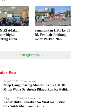
GIRI Adakan
Semarakkan HUT ke-81
nar Digital
RI, Pemkab Jombang
eting Guna
Gelar Porkab 2026
ngkatkan
untuk Pererat
ampuan Pemasaran
Kebersamaan ASN
duk UMKM Desa
Selengkapnya
gi
ular Post
24 Juli 2023
3 Komentar
Nilep Uang Sharing Mantan Ketua LMDH
Mitra Wana Sejahtera Dilaporkan Ke Polisi
Oleh Perum Perhutani
7 Agustus 2026
0 Komentar
Kabar Duka! Advokat No Viral No Justice
Cak Soleh Meninggal Dunia