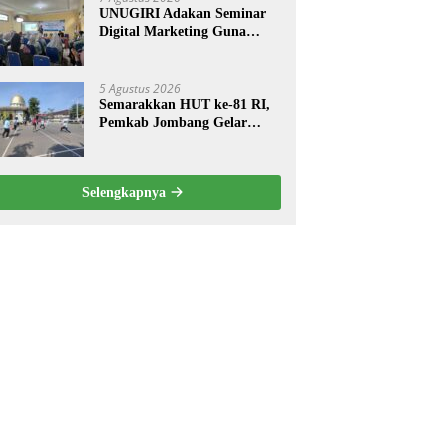
UNUGIRI Adakan Seminar
Digital Marketing Guna
Meningkatkan Kemampuan
Pemasaran Produk UMKM
Desa Prangi
5 Agustus 2026
Semarakkan HUT ke-81 RI,
Pemkab Jombang Gelar
Porkab 2026 untuk Pererat
Kebersamaan ASN
Selengkapnya