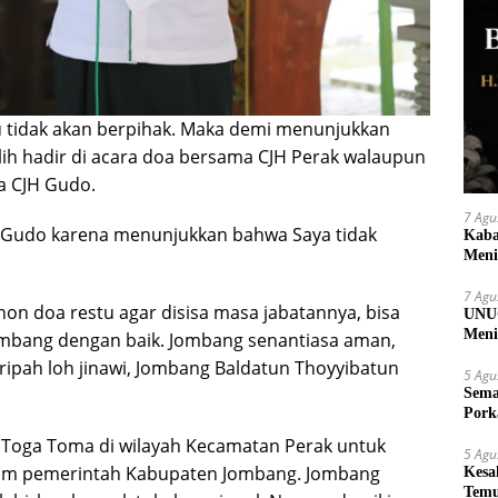
u tidak akan berpihak. Maka demi menunjukkan
ilih hadir di acara doa bersama CJH Perak walaupun
a CJH Gudo.
7 Agu
 di Gudo karena menunjukkan bahwa Saya tidak
Kaba
Meni
7 Agu
on doa restu agar disisa masa jabatannya, bisa
UNUG
Meni
mbang dengan baik. Jombang senantiasa aman,
UMK
ipah loh jinawi, Jombang Baldatun Thoyyibatun
5 Agu
Sema
Pork
h Toga Toma di wilayah Kecamatan Perak untuk
5 Agu
ram pemerintah Kabupaten Jombang. Jombang
Kesa
Temu