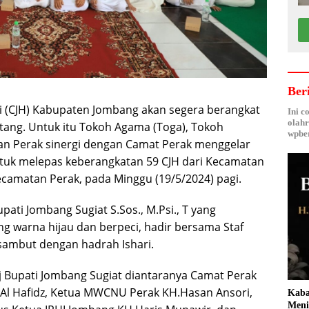
Ber
i (CJH) Kabupaten Jombang akan segera berangkat
Ini c
olahr
tang. Untuk itu Tokoh Agama (Toga), Tokoh
wpber
an Perak sinergi dengan Camat Perak menggelar
ntuk melepas keberangkatan 59 CJH dari Kecamatan
camatan Perak, pada Minggu (19/5/2024) pagi.
ati Jombang Sugiat S.Sos., M.Psi., T yang
 warna hijau dan berpeci, hadir bersama Staf
disambut dengan hadrah Ishari.
 Bupati Jombang Sugiat diantaranya Camat Perak
Al Hafidz, Ketua MWCNU Perak KH.Hasan Ansori,
Kaba
Meni