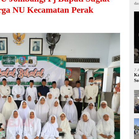
da
rga NU Kecamatan Perak
7 
Ka
So