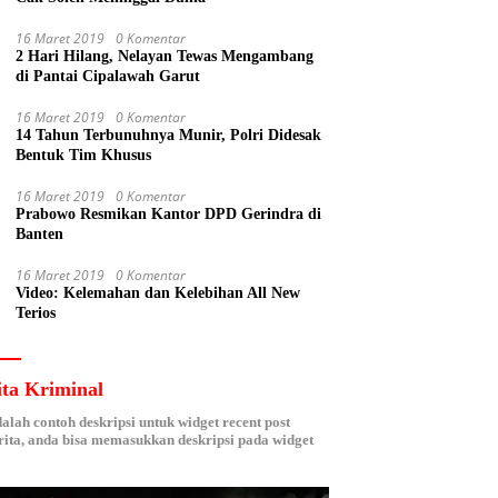
16 Maret 2019
0 Komentar
2 Hari Hilang, Nelayan Tewas Mengambang
di Pantai Cipalawah Garut
16 Maret 2019
0 Komentar
14 Tahun Terbunuhnya Munir, Polri Didesak
Bentuk Tim Khusus
16 Maret 2019
0 Komentar
Prabowo Resmikan Kantor DPD Gerindra di
Banten
16 Maret 2019
0 Komentar
Video: Kelemahan dan Kelebihan All New
Terios
ita Kriminal
dalah contoh deskripsi untuk widget recent post
ita, anda bisa memasukkan deskripsi pada widget