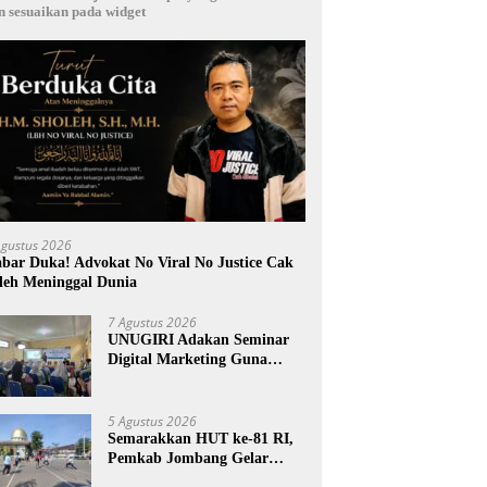
n sesuaikan pada widget
Agustus 2026
bar Duka! Advokat No Viral No Justice Cak
leh Meninggal Dunia
7 Agustus 2026
UNUGIRI Adakan Seminar
Digital Marketing Guna
Meningkatkan Kemampuan
Pemasaran Produk UMKM
Desa Prangi
5 Agustus 2026
Semarakkan HUT ke-81 RI,
Pemkab Jombang Gelar
Porkab 2026 untuk Pererat