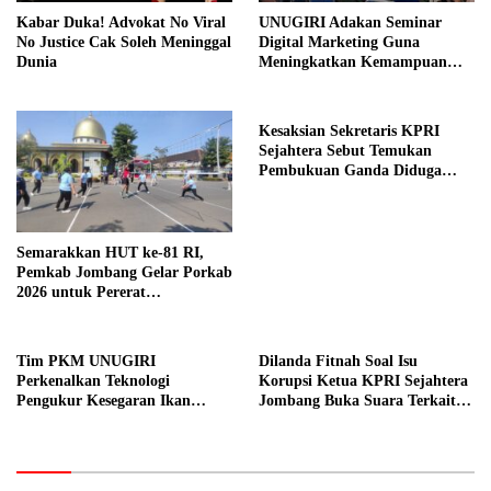
Kabar Duka! Advokat No Viral
UNUGIRI Adakan Seminar
No Justice Cak Soleh Meninggal
Digital Marketing Guna
Dunia
Meningkatkan Kemampuan
Pemasaran Produk UMKM
Desa Prangi
Kesaksian Sekretaris KPRI
Sejahtera Sebut Temukan
Pembukuan Ganda Diduga
Dilakukan Suyud
Semarakkan HUT ke-81 RI,
Pemkab Jombang Gelar Porkab
2026 untuk Pererat
Kebersamaan ASN
Tim PKM UNUGIRI
Dilanda Fitnah Soal Isu
Perkenalkan Teknologi
Korupsi Ketua KPRI Sejahtera
Pengukur Kesegaran Ikan
Jombang Buka Suara Terkait
Berbasis Electronic Nose kepada
Transaksi Sepihak Oknum
Nelayan Tuban
Manajer