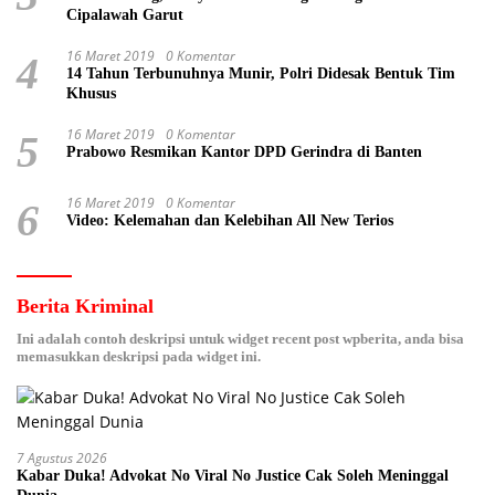
Cipalawah Garut
16 Maret 2019
0 Komentar
4
14 Tahun Terbunuhnya Munir, Polri Didesak Bentuk Tim
Khusus
16 Maret 2019
0 Komentar
5
Prabowo Resmikan Kantor DPD Gerindra di Banten
16 Maret 2019
0 Komentar
6
Video: Kelemahan dan Kelebihan All New Terios
Berita Kriminal
Ini adalah contoh deskripsi untuk widget recent post wpberita, anda bisa
memasukkan deskripsi pada widget ini.
7 Agustus 2026
Kabar Duka! Advokat No Viral No Justice Cak Soleh Meninggal