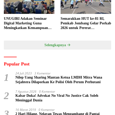
UNUGIRI Adakan Seminar
Semarakkan HUT ke-81 RI,
Digital Marketing Guna
Pemkab Jombang Gelar Porkab
Meningkatkan Kemampuan
2026 untuk Pererat
Pemasaran Produk UMKM
Kebersamaan ASN
Desa Prangi
Selengkapnya
Popular Post
24 Juli 2023
3 Komentar
1
Nilep Uang Sharing Mantan Ketua LMDH Mitra Wana
Sejahtera Dilaporkan Ke Polisi Oleh Perum Perhutani
7 Agustus 2026
0 Komentar
2
Kabar Duka! Advokat No Viral No Justice Cak Soleh
Meninggal Dunia
16 Maret 2019
0 Komentar
3
2 Hari Hilang, Nelayan Tewas Mengambang di Pantai