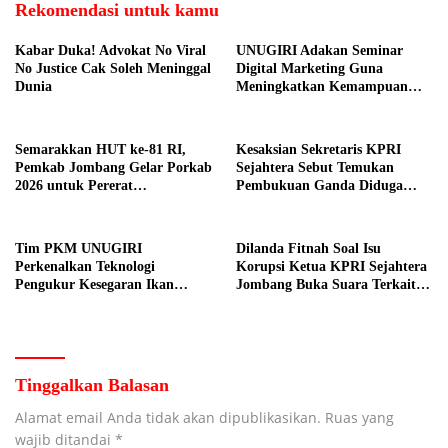
Rekomendasi untuk kamu
Kabar Duka! Advokat No Viral
UNUGIRI Adakan Seminar
No Justice Cak Soleh Meninggal
Digital Marketing Guna
Dunia
Meningkatkan Kemampuan
Pemasaran Produk UMKM
Desa Prangi
Semarakkan HUT ke-81 RI,
Kesaksian Sekretaris KPRI
Pemkab Jombang Gelar Porkab
Sejahtera Sebut Temukan
2026 untuk Pererat
Pembukuan Ganda Diduga
Kebersamaan ASN
Dilakukan Suyud
Tim PKM UNUGIRI
Dilanda Fitnah Soal Isu
Perkenalkan Teknologi
Korupsi Ketua KPRI Sejahtera
Pengukur Kesegaran Ikan
Jombang Buka Suara Terkait
Berbasis Electronic Nose kepada
Transaksi Sepihak Oknum
Nelayan Tuban
Manajer
Tinggalkan Balasan
Alamat email Anda tidak akan dipublikasikan.
Ruas yang
wajib ditandai
*