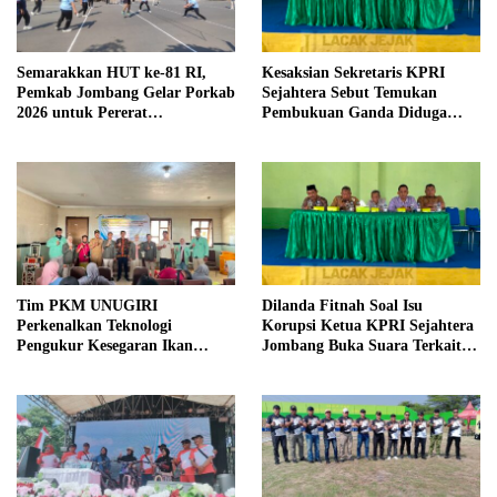
Semarakkan HUT ke-81 RI,
Kesaksian Sekretaris KPRI
Pemkab Jombang Gelar Porkab
Sejahtera Sebut Temukan
2026 untuk Pererat
Pembukuan Ganda Diduga
Kebersamaan ASN
Dilakukan Suyud
Tim PKM UNUGIRI
Dilanda Fitnah Soal Isu
Perkenalkan Teknologi
Korupsi Ketua KPRI Sejahtera
Pengukur Kesegaran Ikan
Jombang Buka Suara Terkait
Berbasis Electronic Nose kepada
Transaksi Sepihak Oknum
Nelayan Tuban
Manajer