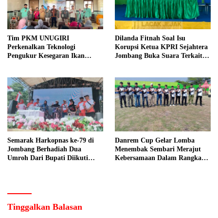
Tim PKM UNUGIRI
Dilanda Fitnah Soal Isu
Perkenalkan Teknologi
Korupsi Ketua KPRI Sejahtera
Pengukur Kesegaran Ikan
Jombang Buka Suara Terkait
Berbasis Electronic Nose kepada
Transaksi Sepihak Oknum
Nelayan Tuban
Manajer
Semarak Harkopnas ke-79 di
Danrem Cup Gelar Lomba
Jombang Berhadiah Dua
Menembak Sembari Merajut
Umroh Dari Bupati Diikuti
Kebersamaan Dalam Rangka
Ribuan Peserta
HUT Kemerdekaan RI ke 81 di
Jombang
Tinggalkan Balasan