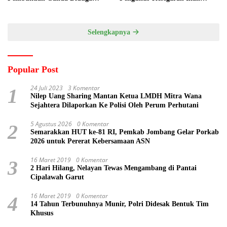
Dilakukan Suyud
Berbasis Electronic Nose kepada
Nelayan Tuban
Selengkapnya
Popular Post
24 Juli 2023
3 Komentar
1
Nilep Uang Sharing Mantan Ketua LMDH Mitra Wana
Sejahtera Dilaporkan Ke Polisi Oleh Perum Perhutani
5 Agustus 2026
0 Komentar
2
Semarakkan HUT ke-81 RI, Pemkab Jombang Gelar Porkab
2026 untuk Pererat Kebersamaan ASN
16 Maret 2019
0 Komentar
3
2 Hari Hilang, Nelayan Tewas Mengambang di Pantai
Cipalawah Garut
16 Maret 2019
0 Komentar
4
14 Tahun Terbunuhnya Munir, Polri Didesak Bentuk Tim
Khusus