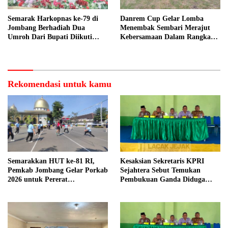
Semarak Harkopnas ke-79 di
Danrem Cup Gelar Lomba
Jombang Berhadiah Dua
Menembak Sembari Merajut
Umroh Dari Bupati Diikuti
Kebersamaan Dalam Rangka
Ribuan Peserta
HUT Kemerdekaan RI ke 81 di
Jombang
Rekomendasi untuk kamu
Semarakkan HUT ke-81 RI,
Kesaksian Sekretaris KPRI
Pemkab Jombang Gelar Porkab
Sejahtera Sebut Temukan
2026 untuk Pererat
Pembukuan Ganda Diduga
Kebersamaan ASN
Dilakukan Suyud