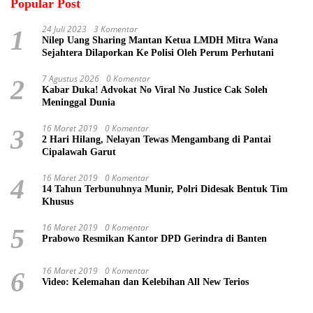
Popular Post
24 Juli 2023
3 Komentar
1
Nilep Uang Sharing Mantan Ketua LMDH Mitra Wana
Sejahtera Dilaporkan Ke Polisi Oleh Perum Perhutani
7 Agustus 2026
0 Komentar
2
Kabar Duka! Advokat No Viral No Justice Cak Soleh
Meninggal Dunia
16 Maret 2019
0 Komentar
3
2 Hari Hilang, Nelayan Tewas Mengambang di Pantai
Cipalawah Garut
16 Maret 2019
0 Komentar
4
14 Tahun Terbunuhnya Munir, Polri Didesak Bentuk Tim
Khusus
16 Maret 2019
0 Komentar
5
Prabowo Resmikan Kantor DPD Gerindra di Banten
16 Maret 2019
0 Komentar
6
Video: Kelemahan dan Kelebihan All New Terios