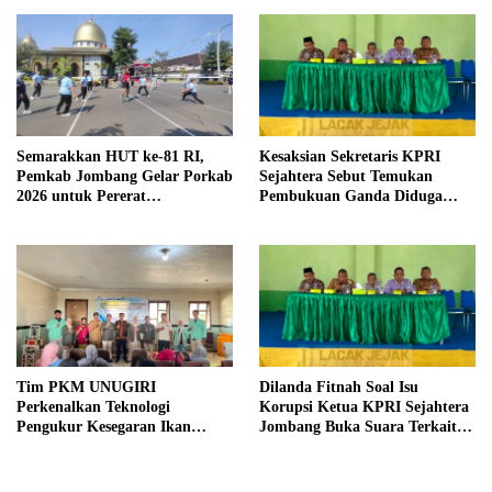
Desa Prangi
Semarakkan HUT ke-81 RI,
Kesaksian Sekretaris KPRI
Pemkab Jombang Gelar Porkab
Sejahtera Sebut Temukan
2026 untuk Pererat
Pembukuan Ganda Diduga
Kebersamaan ASN
Dilakukan Suyud
Tim PKM UNUGIRI
Dilanda Fitnah Soal Isu
Perkenalkan Teknologi
Korupsi Ketua KPRI Sejahtera
Pengukur Kesegaran Ikan
Jombang Buka Suara Terkait
Berbasis Electronic Nose kepada
Transaksi Sepihak Oknum
Nelayan Tuban
Manajer