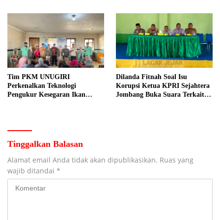
Kebersamaan ASN
Dilakukan Suyud
Tim PKM UNUGIRI
Dilanda Fitnah Soal Isu
Perkenalkan Teknologi
Korupsi Ketua KPRI Sejahtera
Pengukur Kesegaran Ikan
Jombang Buka Suara Terkait
Berbasis Electronic Nose kepada
Transaksi Sepihak Oknum
Nelayan Tuban
Manajer
Tinggalkan Balasan
Alamat email Anda tidak akan dipublikasikan.
Ruas yang
wajib ditandai
*