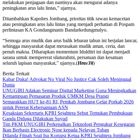
melakukan penjagaan dan nantinya akan mengurai adanya
peningkatan arus lalu lintas,” ujarnya.
Ditambahkan Kapolres Jombang, prioritas titik rawan kemacetan
atau peningkatan arus lalu lintas yang menjadi perhatian di Pospam
perlintasan KA Gondangmanis Bandarkedungmulyo.
“Semoga arus mudik dan arus balik lebaran tahun ini berjalan lancar,
sehingga masyarakat dapat merasakan mudik aman, ceria, dan
penuh makna. Diharapkan momentum Idulditri ini dapat menjadi
sarana untuk mempererat silaturahmi, persatuan dan kesatuan
seluruh lapisan masyarakat,” ujarnya.(
Hms/Jit
)
Berita Terkait
Kabar Duka! Advokat No Viral No Justice Cak Soleh Meninggal
Dunia
UNUGIRI Adakan Seminar Digital Marketing Guna Meningkatkan
Kemampuan Pemasaran Produk UMKM Desa Prangi
Semarakkan HUT ke-81 RI, Pemkab Jombang Gelar Porkab 2026
untuk Pererat Kebersamaan ASN
Kesaksian Sekretaris KPRI Sejahtera Sebut Temukan Pembukuan
Ganda Diduga Dilakukan Suyud
Tim PKM UNUGIRI Perkenalkan Teknologi Pengukur Kesegaran
Ikan Berbasis Electronic Nose kepada Nelayan Tuban
Dilanda Fitnah Soal Isu Korupsi Ketua KPRI Sejahtera Jombang