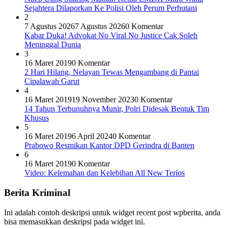
Sejahtera Dilaporkan Ke Polisi Oleh Perum Perhutani
2
7 Agustus 2026
7 Agustus 2026
0 Komentar
Kabar Duka! Advokat No Viral No Justice Cak Soleh
Meninggal Dunia
3
16 Maret 2019
0 Komentar
2 Hari Hilang, Nelayan Tewas Mengambang di Pantai
Cipalawah Garut
4
16 Maret 2019
19 November 2023
0 Komentar
14 Tahun Terbunuhnya Munir, Polri Didesak Bentuk Tim
Khusus
5
16 Maret 2019
6 April 2024
0 Komentar
Prabowo Resmikan Kantor DPD Gerindra di Banten
6
16 Maret 2019
0 Komentar
Video: Kelemahan dan Kelebihan All New Terios
Berita Kriminal
Ini adalah contoh deskripsi untuk widget recent post wpberita, anda
bisa memasukkan deskripsi pada widget ini.