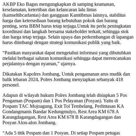
AKBP Eko Bagus mengungkapkan di samping keamanan,
keselamatan, ketertiban dan kelancaran lalu lintas
(kamseltibcarlantas) dan gangguan Kamtibmas lainnya, stabilitas
harga dan ketersediaan barang kebutuhan pokok dan barang
penting, serta BBM harus tetap terjaga.
Untuk itu perlu peningkatan
koordinasi dan langkah bersama stakeholder terkait, sehingga stok
dan harga tetap terjaga. Selain upaya dan perkembangan di lapangan
harus diimbangi dengan strategi komunikasi publik yang baik.
“Pastikan masyarakat dapat mengetahui informasi yang dibutuhkan
melalui berbagai saluran komunikasi sehingga dapat merencanakan
perjalannya dengan nyaman,” ujarnya.
Dikatakan Kapolres Jombang, Untuk pengamanan arus mudik dan
balik lebaran 2024, Polres Jombang menyiapkan sebanyak 418
personel.
Adapun di wilayah hukum Polres Jombang telah disiapkan 5 Pos
Pengaman (Pospam) dan 1 Pos Pelayanan (Posyan). Yaitu di
Pospam TAC Mojoagung, Exit Tol Tembelang, Perlintasan KA
Gondangmanis Bandar Kedungmulyo, Rest Area KM 678 A
Karangdagangan, Rest Area KM 678 B Karangdagangan dan
Posyan Alon-alon Jombang.
“Ada 5 titik Pospam dan 1 Posyan. Di setiap Pospam petugas