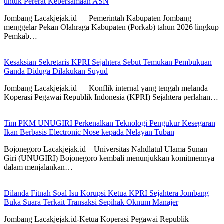
untuk Pererat Kebersamaan ASN
Jombang Lacakjejak.id — Pemerintah Kabupaten Jombang
menggelar Pekan Olahraga Kabupaten (Porkab) tahun 2026 lingkup
Pemkab…
Kesaksian Sekretaris KPRI Sejahtera Sebut Temukan Pembukuan
Ganda Diduga Dilakukan Suyud
Jombang Lacakjejak.id — Konflik internal yang tengah melanda
Koperasi Pegawai Republik Indonesia (KPRI) Sejahtera perlahan…
Tim PKM UNUGIRI Perkenalkan Teknologi Pengukur Kesegaran
Ikan Berbasis Electronic Nose kepada Nelayan Tuban
Bojonegoro Lacakjejak.id – Universitas Nahdlatul Ulama Sunan
Giri (UNUGIRI) Bojonegoro kembali menunjukkan komitmennya
dalam menjalankan…
Dilanda Fitnah Soal Isu Korupsi Ketua KPRI Sejahtera Jombang
Buka Suara Terkait Transaksi Sepihak Oknum Manajer
Jombang Lacakjejak.id-Ketua Koperasi Pegawai Republik