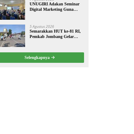
UNUGIRI Adakan Seminar
Digital Marketing Guna
Meningkatkan Kemampuan
Pemasaran Produk UMKM
Desa Prangi
5 Agustus 2026
Semarakkan HUT ke-81 RI,
Pemkab Jombang Gelar
Porkab 2026 untuk Pererat
Kebersamaan ASN
Selengkapnya