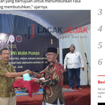
adan yang bertujuan untuk menumbuhkan rasa
ng membutuhkan,” ujarnya.
3
4
5
6
Ber
Ini a
wpber
ini.