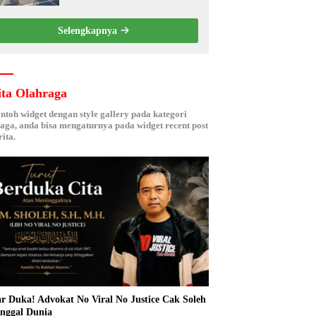
Kebersamaan ASN
Selengkapnya
ita Olahraga
ontoh widget dengan style gallery pada kategori
aga, anda bisa mengaturnya pada widget recent post
ita.
r Duka! Advokat No Viral No Justice Cak Soleh
nggal Dunia