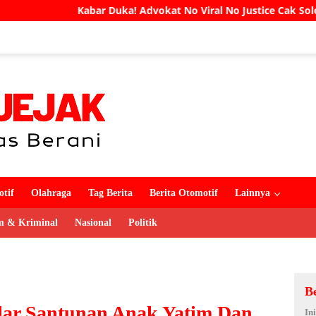
vokat No Viral No Justice Cak Soleh Meninggal Dunia
U
tif
Olahraga
Tag Berita
Berita Otomotif
Lainnya
 & Kriminal
Nasional
Politik
B
ar Santunan Anak Yatim Dan
In