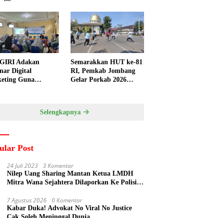
GIRI Adakan
Semarakkan HUT ke-81
nar Digital
RI, Pemkab Jombang
eting Guna
Gelar Porkab 2026
ngkatkan
untuk Pererat
ampuan Pemasaran
Kebersamaan ASN
duk UMKM Desa
Selengkapnya
gi
ular Post
24 Juli 2023
3 Komentar
Nilep Uang Sharing Mantan Ketua LMDH
Mitra Wana Sejahtera Dilaporkan Ke Polisi
Oleh Perum Perhutani
7 Agustus 2026
0 Komentar
Kabar Duka! Advokat No Viral No Justice
Cak Soleh Meninggal Dunia