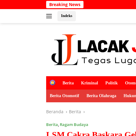
Langsung
Breaking News
Kabar Duka! Ad
ke
konten
Indeks
H
Berita
Kriminal
Politik
Otomo
o
m
Berita Otomotif
Berita Olahraga
Hukum
e
Beranda
Berita
Berita
,
Ragam Budaya
LSM Cakra Baskara Gel