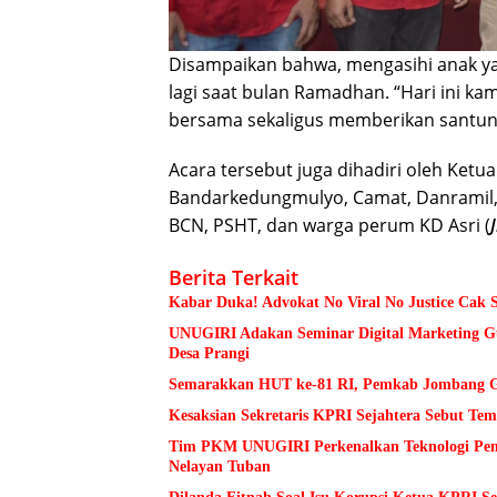
Disampaikan bahwa, mengasihi anak ya
lagi saat bulan Ramadhan. “Hari ini k
bersama sekaligus memberikan santuna
Acara tersebut juga dihadiri oleh Ket
Bandarkedungmulyo, Camat, Danramil, 
BCN, PSHT, dan warga perum KD Asri (
J
Berita Terkait
Kabar Duka! Advokat No Viral No Justice Cak 
UNUGIRI Adakan Seminar Digital Marketing
Desa Prangi
Semarakkan HUT ke-81 RI, Pemkab Jombang Ge
Kesaksian Sekretaris KPRI Sejahtera Sebut 
Tim PKM UNUGIRI Perkenalkan Teknologi Pengu
Nelayan Tuban