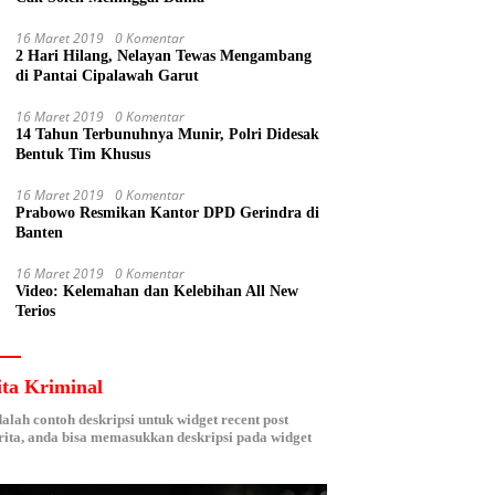
16 Maret 2019
0 Komentar
2 Hari Hilang, Nelayan Tewas Mengambang
di Pantai Cipalawah Garut
16 Maret 2019
0 Komentar
14 Tahun Terbunuhnya Munir, Polri Didesak
Bentuk Tim Khusus
16 Maret 2019
0 Komentar
Prabowo Resmikan Kantor DPD Gerindra di
Banten
16 Maret 2019
0 Komentar
Video: Kelemahan dan Kelebihan All New
Terios
ita Kriminal
dalah contoh deskripsi untuk widget recent post
ita, anda bisa memasukkan deskripsi pada widget