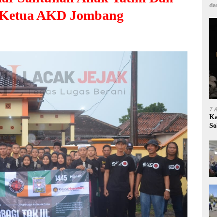
da
i Ketua AKD Jombang
7 
Ka
So