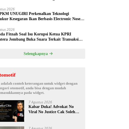
ud
stus 2026
PKM UNUGIRI Perkenalkan Teknologi
ukur Kesegaran Ikan Berbasis Electronic Nose
da Nelayan Tuban
stus 2026
nda Fitnah Soal Isu Korupsi Ketua KPRI
htera Jombang Buka Suara Terkait Transaksi
hak Oknum Manajer
Selengkapnya
tomotif
i adalah contoh keterangan untuk widget dengan
tegori otomotif, anda bisa dengan mudah
masukkannya pada widget.
7 Agustus 2026
Kabar Duka! Advokat No
Viral No Justice Cak Soleh
Meninggal Dunia
7 Agustus 2026