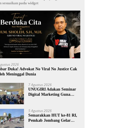
n sesuaikan pada widget
Agustus 2026
bar Duka! Advokat No Viral No Justice Cak
leh Meninggal Dunia
7 Agustus 2026
UNUGIRI Adakan Seminar
Digital Marketing Guna
Meningkatkan Kemampuan
Pemasaran Produk UMKM
Desa Prangi
5 Agustus 2026
Semarakkan HUT ke-81 RI,
Pemkab Jombang Gelar
Porkab 2026 untuk Pererat