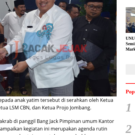
UNU
Semi
Mark
Meni
Kem
Pro
Pran
Pop
pada anak yatim tersebut di serahkan oleh Ketua
1
Ketua LSM CBN, dan Ketua Projo Jombang.
g akrab di panggil Bang Jack Pimpinan umum Kantor
2
ampaikan kegiatan ini merupakan agenda rutin