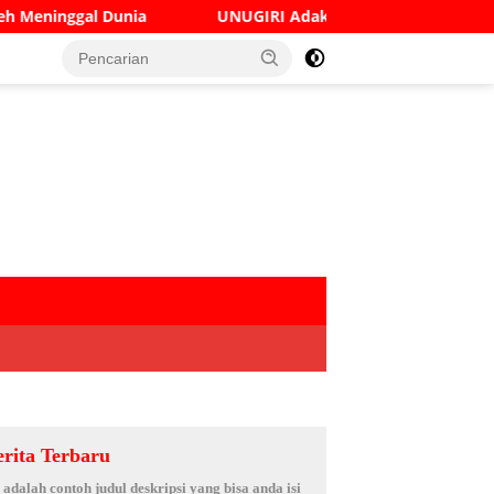
NUGIRI Adakan Seminar Digital Marketing Guna Meningkatkan
erita Terbaru
i adalah contoh judul deskripsi yang bisa anda isi