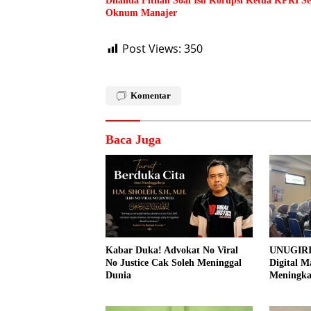
Dilanda Fitnah Soal Isu Korupsi Ketua KPRI S
Oknum Manajer
Post Views:
350
Komentar
Baca Juga
Kabar Duka! Advokat No Viral
UNUGIRI
No Justice Cak Soleh Meninggal
Digital M
Dunia
Meningk
Pemasar
Prangi