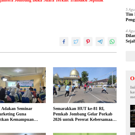
ejahtera Jombang Buka Suara Terkait Transaksi Sepihak
Suy
5 Agu
Tim 
Peng
kepa
4 Agu
Dila
Seja
Sepi
O
In
ka
me
 Adakan Seminar
Semarakkan HUT ke-81 RI,
arketing Guna
Pemkab Jombang Gelar Porkab
atkan Kemampuan
2026 untuk Pererat Kebersamaan
an Produk UMKM Desa
ASN