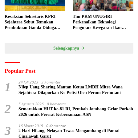
Kesaksian Sekretaris KPRI
Tim PKM UNUGIRI
Sejahtera Sebut Temukan
Perkenalkan Teknologi
Pembukuan Ganda Diduga
Pengukur Kesegaran Ikan
Dilakukan Suyud
Berbasis Electronic Nose kepada
Nelayan Tuban
Selengkapnya
Popular Post
24 Juli 2023
3 Komentar
1
Nilep Uang Sharing Mantan Ketua LMDH Mitra Wana
Sejahtera Dilaporkan Ke Polisi Oleh Perum Perhutani
5 Agustus 2026
0 Komentar
2
Semarakkan HUT ke-81 RI, Pemkab Jombang Gelar Porkab
2026 untuk Pererat Kebersamaan ASN
16 Maret 2019
0 Komentar
3
2 Hari Hilang, Nelayan Tewas Mengambang di Pantai
Cipalawah Garut