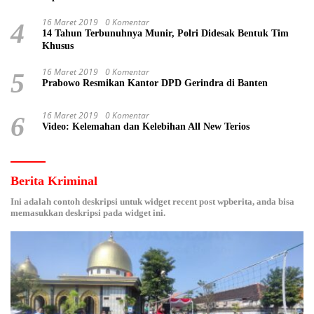
16 Maret 2019
0 Komentar
4
14 Tahun Terbunuhnya Munir, Polri Didesak Bentuk Tim
Khusus
16 Maret 2019
0 Komentar
5
Prabowo Resmikan Kantor DPD Gerindra di Banten
16 Maret 2019
0 Komentar
6
Video: Kelemahan dan Kelebihan All New Terios
Berita Kriminal
Ini adalah contoh deskripsi untuk widget recent post wpberita, anda bisa
memasukkan deskripsi pada widget ini.