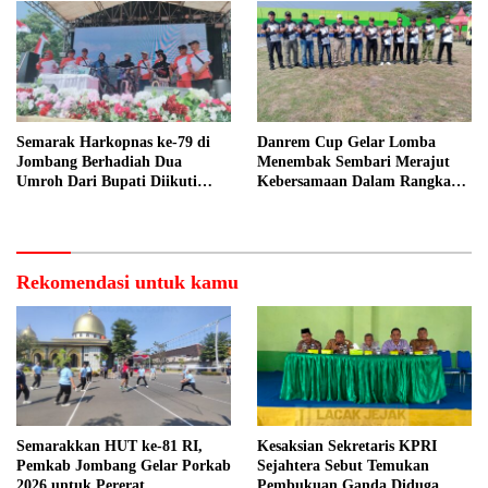
Semarak Harkopnas ke-79 di
Danrem Cup Gelar Lomba
Jombang Berhadiah Dua
Menembak Sembari Merajut
Umroh Dari Bupati Diikuti
Kebersamaan Dalam Rangka
Ribuan Peserta
HUT Kemerdekaan RI ke 81 di
Jombang
Rekomendasi untuk kamu
Semarakkan HUT ke-81 RI,
Kesaksian Sekretaris KPRI
Pemkab Jombang Gelar Porkab
Sejahtera Sebut Temukan
2026 untuk Pererat
Pembukuan Ganda Diduga