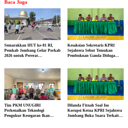
Baca Juga
Semarakkan HUT ke-81 RI,
Kesaksian Sekretaris KPRI
Pemkab Jombang Gelar Porkab
Sejahtera Sebut Temukan
2026 untuk Pererat
Pembukuan Ganda Diduga
Kebersamaan ASN
Dilakukan Suyud
Tim PKM UNUGIRI
Dilanda Fitnah Soal Isu
Perkenalkan Teknologi
Korupsi Ketua KPRI Sejahtera
Pengukur Kesegaran Ikan
Jombang Buka Suara Terkait
Berbasis Electronic Nose kepada
Transaksi Sepihak Oknum
Nelayan Tuban
Manajer