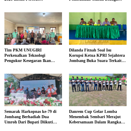
Kebersamaan ASN
Dilakukan Suyud
Tim PKM UNUGIRI
Dilanda Fitnah Soal Isu
Perkenalkan Teknologi
Korupsi Ketua KPRI Sejahtera
Pengukur Kesegaran Ikan
Jombang Buka Suara Terkait
Berbasis Electronic Nose kepada
Transaksi Sepihak Oknum
Nelayan Tuban
Manajer
Semarak Harkopnas ke-79 di
Danrem Cup Gelar Lomba
Jombang Berhadiah Dua
Menembak Sembari Merajut
Umroh Dari Bupati Diikuti
Kebersamaan Dalam Rangka
Ribuan Peserta
HUT Kemerdekaan RI ke 81 di