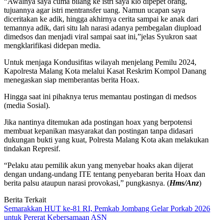
“Awalnya saya cuma bilang ke istri saya klo dipepet orang,
tujuannya agar istri mentransfer uang. Namun ucapan saya
diceritakan ke adik, hingga akhirnya cerita sampai ke anak dari
temannya adik, dari situ lah narasi adanya pembegalan diupload
dimedsos dan menjadi viral sampai saat ini,”jelas Syukron saat
mengklarifikasi didepan media.
Untuk menjaga Kondusifitas wilayah menjelang Pemilu 2024,
Kapolresta Malang Kota melalui Kasat Reskrim Kompol Danang
menegaskan siap memberantas berita Hoax.
Hingga saat ini pihaknya terus memantau postingan di medsos
(media Sosial).
Jika nantinya ditemukan ada postingan hoax yang berpotensi
membuat kepanikan masyarakat dan postingan tanpa didasari
dukungan bukti yang kuat, Polresta Malang Kota akan melakukan
tindakan Represif.
“Pelaku atau pemilik akun yang menyebar hoaks akan dijerat
dengan undang-undang ITE tentang penyebaran berita Hoax dan
berita palsu ataupun narasi provokasi,” pungkasnya. (
Hms/Anz
)
Berita Terkait
Semarakkan HUT ke-81 RI, Pemkab Jombang Gelar Porkab 2026
untuk Pererat Kebersamaan ASN