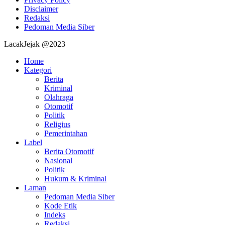
Disclaimer
Redaksi
Pedoman Media Siber
LacakJejak @2023
Home
Kategori
Berita
Kriminal
Olahraga
Otomotif
Politik
Religius
Pemerintahan
Label
Berita Otomotif
Nasional
Politik
Hukum & Kriminal
Laman
Pedoman Media Siber
Kode Etik
Indeks
Redaksi