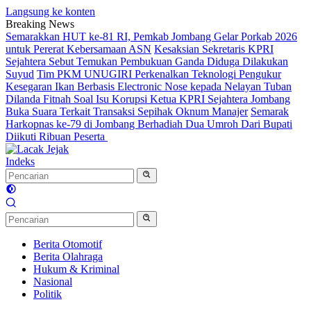
Langsung ke konten
Breaking News
Semarakkan HUT ke-81 RI, Pemkab Jombang Gelar Porkab 2026
untuk Pererat Kebersamaan ASN
Kesaksian Sekretaris KPRI
Sejahtera Sebut Temukan Pembukuan Ganda Diduga Dilakukan
Suyud
Tim PKM UNUGIRI Perkenalkan Teknologi Pengukur
Kesegaran Ikan Berbasis Electronic Nose kepada Nelayan Tuban
Dilanda Fitnah Soal Isu Korupsi Ketua KPRI Sejahtera Jombang
Buka Suara Terkait Transaksi Sepihak Oknum Manajer
Semarak
Harkopnas ke-79 di Jombang Berhadiah Dua Umroh Dari Bupati
Diikuti Ribuan Peserta
Indeks
Berita Otomotif
Berita Olahraga
Hukum & Kriminal
Nasional
Politik