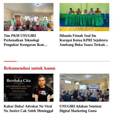
Tim PKM UNUGIRI
Dilanda Fitnah Soal Isu
Perkenalkan Teknologi
Korupsi Ketua KPRI Sejahtera
Pengukur Kesegaran Ikan
Jombang Buka Suara Terkait
Berbasis Electronic Nose kepada
Transaksi Sepihak Oknum
Nelayan Tuban
Manajer
Rekomendasi untuk kamu
Kabar Duka! Advokat No Viral
UNUGIRI Adakan Seminar
No Justice Cak Soleh Meninggal
Digital Marketing Guna