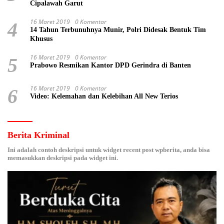
Cipalawah Garut
16 Maret 2019
0 Komentar
4
14 Tahun Terbunuhnya Munir, Polri Didesak Bentuk Tim
Khusus
16 Maret 2019
0 Komentar
5
Prabowo Resmikan Kantor DPD Gerindra di Banten
16 Maret 2019
0 Komentar
6
Video: Kelemahan dan Kelebihan All New Terios
Berita Kriminal
Ini adalah contoh deskripsi untuk widget recent post wpberita, anda bisa
memasukkan deskripsi pada widget ini.