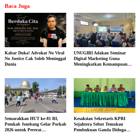
Baca Juga
Kabar Duka! Advokat No Viral
UNUGIRI Adakan Seminar
No Justice Cak Soleh Meninggal
Digital Marketing Guna
Dunia
Meningkatkan Kemampuan
Pemasaran Produk UMKM
Desa Prangi
Semarakkan HUT ke-81 RI,
Kesaksian Sekretaris KPRI
Pemkab Jombang Gelar Porkab
Sejahtera Sebut Temukan
2026 untuk Pererat
Pembukuan Ganda Diduga
Kebersamaan ASN
Dilakukan Suyud