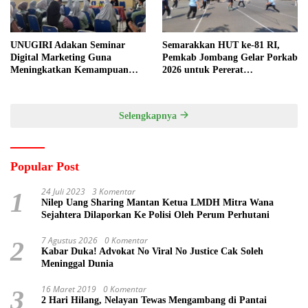
UNUGIRI Adakan Seminar
Semarakkan HUT ke-81 RI,
Digital Marketing Guna
Pemkab Jombang Gelar Porkab
Meningkatkan Kemampuan
2026 untuk Pererat
Pemasaran Produk UMKM
Kebersamaan ASN
Desa Prangi
Selengkapnya
Popular Post
24 Juli 2023
3 Komentar
1
Nilep Uang Sharing Mantan Ketua LMDH Mitra Wana
Sejahtera Dilaporkan Ke Polisi Oleh Perum Perhutani
7 Agustus 2026
0 Komentar
2
Kabar Duka! Advokat No Viral No Justice Cak Soleh
Meninggal Dunia
16 Maret 2019
0 Komentar
3
2 Hari Hilang, Nelayan Tewas Mengambang di Pantai