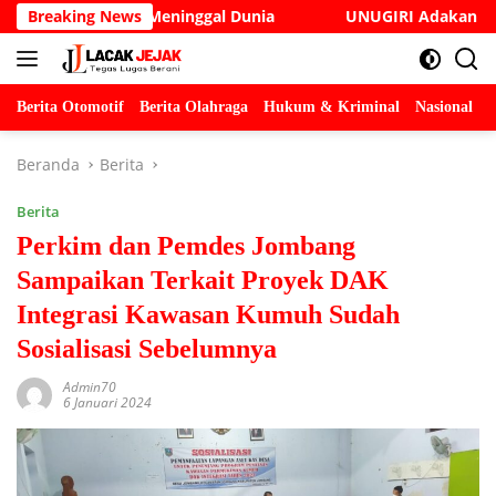
Langsung
oleh Meninggal Dunia
Breaking News
UNUGIRI Adakan Seminar Digital
ke
konten
Berita Otomotif
Berita Olahraga
Hukum & Kriminal
Nasional
P
Beranda
Berita
Berita
Perkim dan Pemdes Jombang
Sampaikan Terkait Proyek DAK
Integrasi Kawasan Kumuh Sudah
Sosialisasi Sebelumnya
Admin70
6 Januari 2024