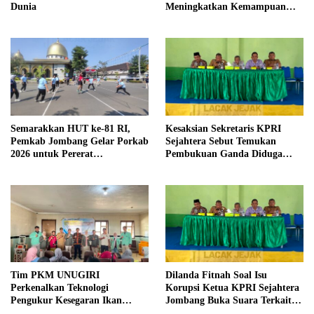
Dunia
Meningkatkan Kemampuan
Pemasaran Produk UMKM
Desa Prangi
Semarakkan HUT ke-81 RI,
Kesaksian Sekretaris KPRI
Pemkab Jombang Gelar Porkab
Sejahtera Sebut Temukan
2026 untuk Pererat
Pembukuan Ganda Diduga
Kebersamaan ASN
Dilakukan Suyud
Tim PKM UNUGIRI
Dilanda Fitnah Soal Isu
Perkenalkan Teknologi
Korupsi Ketua KPRI Sejahtera
Pengukur Kesegaran Ikan
Jombang Buka Suara Terkait
Berbasis Electronic Nose kepada
Transaksi Sepihak Oknum