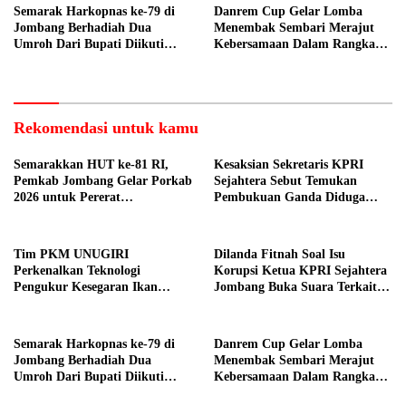
Semarak Harkopnas ke-79 di
Danrem Cup Gelar Lomba
Jombang Berhadiah Dua
Menembak Sembari Merajut
Umroh Dari Bupati Diikuti
Kebersamaan Dalam Rangka
Ribuan Peserta
HUT Kemerdekaan RI ke 81 di
Jombang
Rekomendasi untuk kamu
Semarakkan HUT ke-81 RI,
Kesaksian Sekretaris KPRI
Pemkab Jombang Gelar Porkab
Sejahtera Sebut Temukan
2026 untuk Pererat
Pembukuan Ganda Diduga
Kebersamaan ASN
Dilakukan Suyud
Tim PKM UNUGIRI
Dilanda Fitnah Soal Isu
Perkenalkan Teknologi
Korupsi Ketua KPRI Sejahtera
Pengukur Kesegaran Ikan
Jombang Buka Suara Terkait
Berbasis Electronic Nose kepada
Transaksi Sepihak Oknum
Nelayan Tuban
Manajer
Semarak Harkopnas ke-79 di
Danrem Cup Gelar Lomba
Jombang Berhadiah Dua
Menembak Sembari Merajut
Umroh Dari Bupati Diikuti
Kebersamaan Dalam Rangka
Ribuan Peserta
HUT Kemerdekaan RI ke 81 di