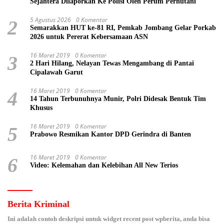
Sejahtera Dilaporkan Ke Polisi Oleh Perum Perhutani
5 Agustus 2026
0 Komentar
2
Semarakkan HUT ke-81 RI, Pemkab Jombang Gelar Porkab
2026 untuk Pererat Kebersamaan ASN
16 Maret 2019
0 Komentar
3
2 Hari Hilang, Nelayan Tewas Mengambang di Pantai
Cipalawah Garut
16 Maret 2019
0 Komentar
4
14 Tahun Terbunuhnya Munir, Polri Didesak Bentuk Tim
Khusus
16 Maret 2019
0 Komentar
5
Prabowo Resmikan Kantor DPD Gerindra di Banten
16 Maret 2019
0 Komentar
6
Video: Kelemahan dan Kelebihan All New Terios
Berita Kriminal
Ini adalah contoh deskripsi untuk widget recent post wpberita, anda bisa