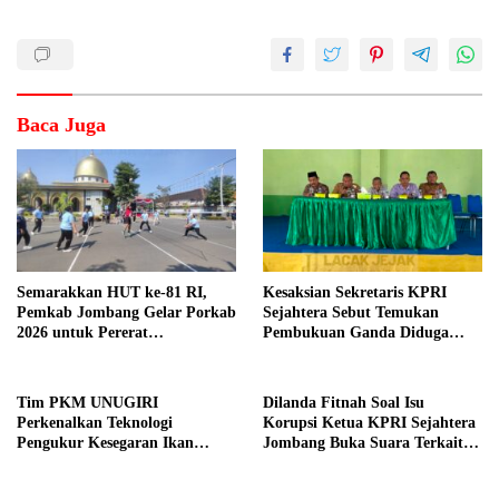
Baca Juga
Semarakkan HUT ke-81 RI,
Kesaksian Sekretaris KPRI
Pemkab Jombang Gelar Porkab
Sejahtera Sebut Temukan
2026 untuk Pererat
Pembukuan Ganda Diduga
Kebersamaan ASN
Dilakukan Suyud
Tim PKM UNUGIRI
Dilanda Fitnah Soal Isu
Perkenalkan Teknologi
Korupsi Ketua KPRI Sejahtera
Pengukur Kesegaran Ikan
Jombang Buka Suara Terkait
Berbasis Electronic Nose kepada
Transaksi Sepihak Oknum
Nelayan Tuban
Manajer