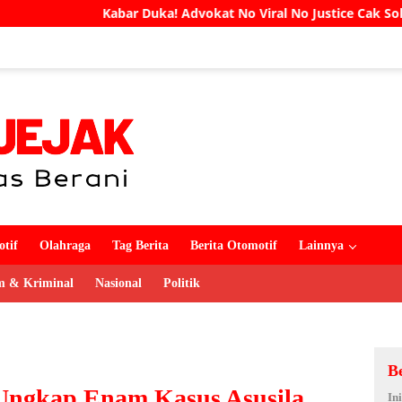
r Duka! Advokat No Viral No Justice Cak Soleh Meninggal Dunia
tif
Olahraga
Tag Berita
Berita Otomotif
Lainnya
 & Kriminal
Nasional
Politik
B
 Ungkap Enam Kasus Asusila
In