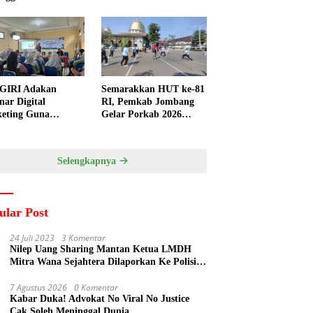
GIRI Adakan
Semarakkan HUT ke-81
nar Digital
RI, Pemkab Jombang
eting Guna
Gelar Porkab 2026
ngkatkan
untuk Pererat
ampuan Pemasaran
Kebersamaan ASN
duk UMKM Desa
Selengkapnya
gi
ular Post
24 Juli 2023
3 Komentar
Nilep Uang Sharing Mantan Ketua LMDH
Mitra Wana Sejahtera Dilaporkan Ke Polisi
Oleh Perum Perhutani
7 Agustus 2026
0 Komentar
Kabar Duka! Advokat No Viral No Justice
Cak Soleh Meninggal Dunia