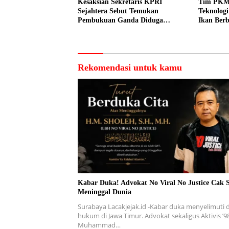
Kesaksian Sekretaris KPRI
Tim PKM
Sejahtera Sebut Temukan
Teknolog
Pembukuan Ganda Diduga
Ikan Berb
Dilakukan Suyud
kepada N
Rekomendasi untuk kamu
Kabar Duka! Advokat No Viral No Justice Cak 
Meninggal Dunia
Surabaya Lacakjejak.id -Kabar duka menyelimuti 
hukum di Jawa Timur. Advokat sekaligus Aktivis ’9
Muhammad…