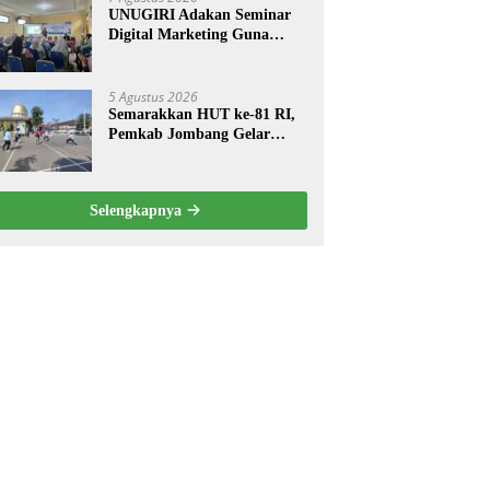
UNUGIRI Adakan Seminar
Digital Marketing Guna
Meningkatkan Kemampuan
Pemasaran Produk UMKM
Desa Prangi
5 Agustus 2026
Semarakkan HUT ke-81 RI,
Pemkab Jombang Gelar
Porkab 2026 untuk Pererat
Kebersamaan ASN
Selengkapnya