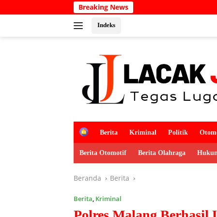
Langsung
Breaking News
Kaba
ke
konten
Indeks
H
Berita
Kriminal
Politik
Otomo
o
m
Berita Otomotif
Berita Olahraga
Hukum
e
Beranda
Berita
Berita
,
Kriminal
Polres Malang Berhasil