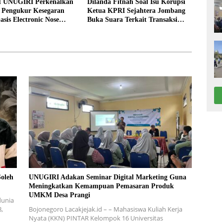
 UNUGIRI Perkenalkan
Dilanda Fitnah Soal Isu Korupsi
i Pengukur Kesegaran
Ketua KPRI Sejahtera Jombang
asis Electronic Nose
Buka Suara Terkait Transaksi
elayan Tuban
Sepihak Oknum Manajer
Soleh
UNUGIRI Adakan Seminar Digital Marketing Guna
Meningkatkan Kemampuan Pemasaran Produk
UMKM Desa Prangi
dunia
8,
Bojonegoro Lacakjejak.id – – Mahasiswa Kuliah Kerja
Nyata (KKN) PINTAR Kelompok 16 Universitas