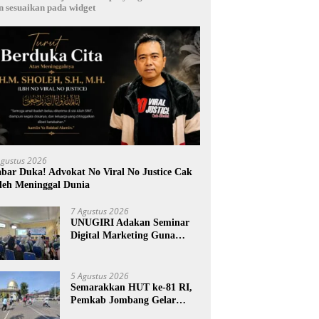
n sesuaikan pada widget
Agustus 2026
bar Duka! Advokat No Viral No Justice Cak
leh Meninggal Dunia
7 Agustus 2026
UNUGIRI Adakan Seminar
Digital Marketing Guna
Meningkatkan Kemampuan
Pemasaran Produk UMKM
Desa Prangi
5 Agustus 2026
Semarakkan HUT ke-81 RI,
Pemkab Jombang Gelar
Porkab 2026 untuk Pererat