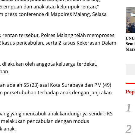
erempuan dan anak atau kelompok rentan,”
 press conference di Mapolres Malang, Selasa
rentan tersebut, Polres Malang telah memproses
UNU
2 kasus pencabulan, serta 2 kasus Kekerasan Dalam
Semi
Mark
Meni
Kem
 dilakukan oleh anggota keluarga terdekat,
Pro
ban.
Pran
n adalah SS (23) asal Kota Surabaya dan PM (49)
Pop
n persetubuhan terhadap anak dengan janji akan
1
mpang yang mencabuli anak kandungnya sendiri, KS
ang melakukan pencabulan dengan modus
2
k-anak.