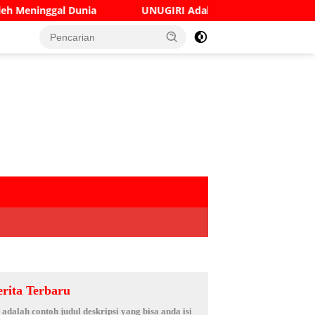
UNUGIRI Adakan Seminar Digital Marketing Guna Men
erita Terbaru
i adalah contoh judul deskripsi yang bisa anda isi