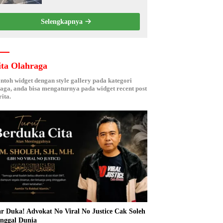
Kebersamaan ASN
Selengkapnya
ita Olahraga
ontoh widget dengan style gallery pada kategori
aga, anda bisa mengaturnya pada widget recent post
ita.
r Duka! Advokat No Viral No Justice Cak Soleh
nggal Dunia