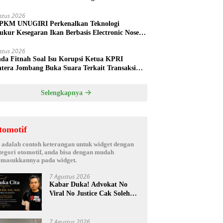
ud
stus 2026
PKM UNUGIRI Perkenalkan Teknologi
ukur Kesegaran Ikan Berbasis Electronic Nose
da Nelayan Tuban
stus 2026
nda Fitnah Soal Isu Korupsi Ketua KPRI
htera Jombang Buka Suara Terkait Transaksi
hak Oknum Manajer
Selengkapnya
tomotif
i adalah contoh keterangan untuk widget dengan
tegori otomotif, anda bisa dengan mudah
masukkannya pada widget.
7 Agustus 2026
Kabar Duka! Advokat No
Viral No Justice Cak Soleh
Meninggal Dunia
7 Agustus 2026