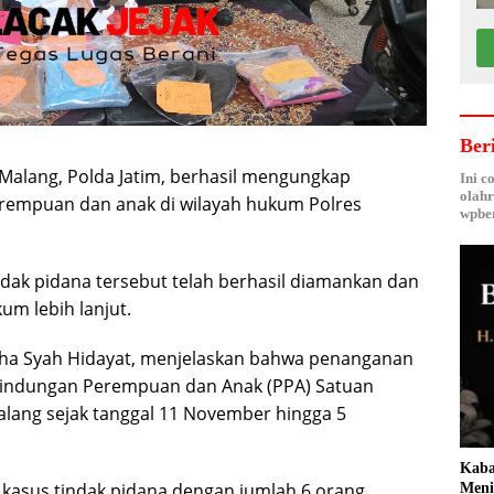
Ber
 Malang, Polda Jatim, berhasil mengungkap
Ini c
olahr
rempuan dan anak di wilayah hukum Polres
wpber
ndak pidana tersebut telah berhasil diamankan dan
m lebih lanjut.
dha Syah Hidayat, menjelaskan bahwa penanganan
erlindungan Perempuan dan Anak (PPA) Satuan
Malang sejak tanggal 11 November hingga 5
Kaba
 kasus tindak pidana dengan jumlah 6 orang
Meni