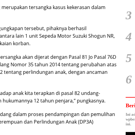
ang merupakan tersangka kasus kekerasan dalam
3
gungkapan tersebut, pihaknya berhasil
4
ntara lain 1 unit Sepeda Motor Suzuki Shogun NR,
kaian korban.
5
sangka akan dijerat dengan Pasal 81 Jo Pasal 76D
ndang Nomor 35 tahun 2014 tentang perubahan atas
2 tentang perlindungan anak, dengan ancaman
6
dap anak kita terapkan di pasal 82 undang-
 hukumannya 12 tahun penjara,” pungkasnya.
Ber
 sedang dalam proses pendampingan dan pemulihan
Ini a
wpber
Perempuan dan Perlindungan Anak (DP3A)
ini.