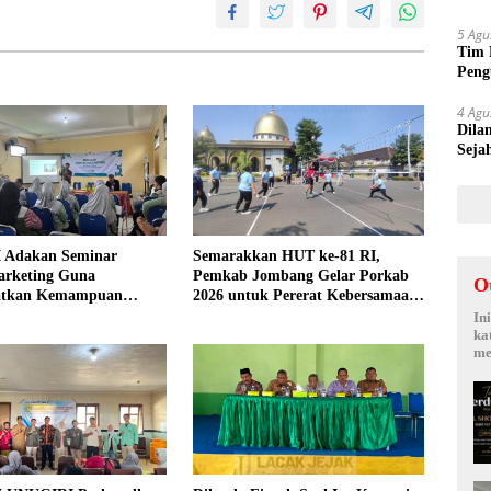
Suy
5 Agu
Tim 
Peng
kepa
4 Agu
Dila
Seja
Sepi
 Adakan Seminar
Semarakkan HUT ke-81 RI,
arketing Guna
Pemkab Jombang Gelar Porkab
O
atkan Kemampuan
2026 untuk Pererat Kebersamaan
an Produk UMKM Desa
ASN
In
ka
me