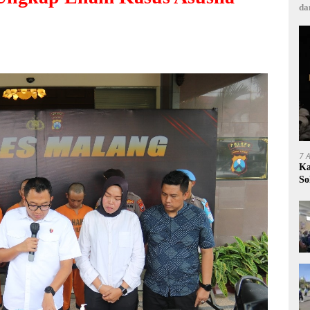
da
7 
Ka
So