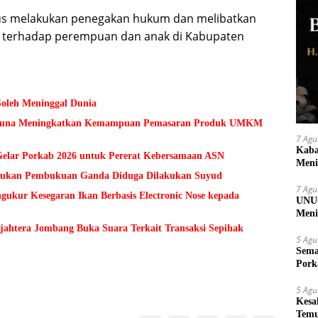
us melakukan penegakan hukum dan melibatkan
 terhadap perempuan dan anak di Kabupaten
Soleh Meninggal Dunia
 Guna Meningkatkan Kemampuan Pemasaran Produk UMKM
7 Agu
Kaba
lar Porkab 2026 untuk Pererat Kebersamaan ASN
Meni
Temukan Pembukuan Ganda Diduga Dilakukan Suyud
7 Agu
kur Kesegaran Ikan Berbasis Electronic Nose kepada
UNUG
Meni
UMK
ejahtera Jombang Buka Suara Terkait Transaksi Sepihak
5 Agu
Sema
Pork
5 Agu
Kesa
Temu