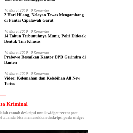
16 Maret 2019
0 Komentar
2 Hari Hilang, Nelayan Tewas Mengambang
di Pantai Cipalawah Garut
16 Maret 2019
0 Komentar
14 Tahun Terbunuhnya Munir, Polri Didesak
Bentuk Tim Khusus
16 Maret 2019
0 Komentar
Prabowo Resmikan Kantor DPD Gerindra di
Banten
16 Maret 2019
0 Komentar
Video: Kelemahan dan Kelebihan All New
Terios
ita Kriminal
dalah contoh deskripsi untuk widget recent post
ita, anda bisa memasukkan deskripsi pada widget