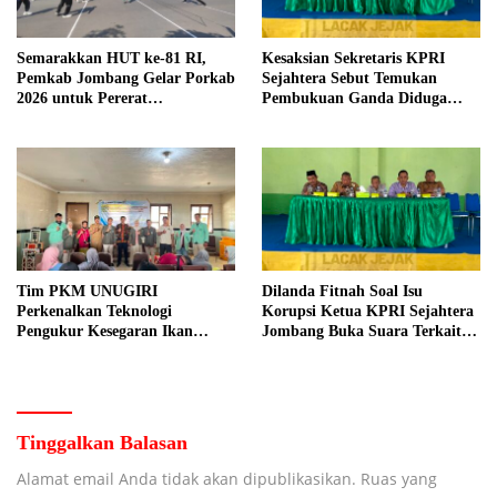
Semarakkan HUT ke-81 RI,
Kesaksian Sekretaris KPRI
Pemkab Jombang Gelar Porkab
Sejahtera Sebut Temukan
2026 untuk Pererat
Pembukuan Ganda Diduga
Kebersamaan ASN
Dilakukan Suyud
Tim PKM UNUGIRI
Dilanda Fitnah Soal Isu
Perkenalkan Teknologi
Korupsi Ketua KPRI Sejahtera
Pengukur Kesegaran Ikan
Jombang Buka Suara Terkait
Berbasis Electronic Nose kepada
Transaksi Sepihak Oknum
Nelayan Tuban
Manajer
Tinggalkan Balasan
Alamat email Anda tidak akan dipublikasikan.
Ruas yang