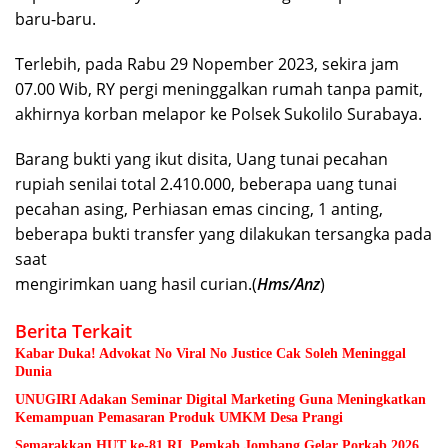
baru-baru.
Terlebih, pada Rabu 29 Nopember 2023, sekira jam
07.00 Wib, RY pergi meninggalkan rumah tanpa pamit,
akhirnya korban melapor ke Polsek Sukolilo Surabaya.
Barang bukti yang ikut disita, Uang tunai pecahan
rupiah senilai total 2.410.000, beberapa uang tunai
pecahan asing, Perhiasan emas cincing, 1 anting,
beberapa bukti transfer yang dilakukan tersangka pada
saat
mengirimkan uang hasil curian.(
Hms/Anz
)
Berita Terkait
Kabar Duka! Advokat No Viral No Justice Cak Soleh Meninggal
Dunia
UNUGIRI Adakan Seminar Digital Marketing Guna Meningkatkan
Kemampuan Pemasaran Produk UMKM Desa Prangi
Semarakkan HUT ke-81 RI, Pemkab Jombang Gelar Porkab 2026