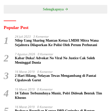
Desa Prangi
Selengkapnya
Popular Post
24 Juli 2023
3 Komentar
1
Nilep Uang Sharing Mantan Ketua LMDH Mitra Wana
Sejahtera Dilaporkan Ke Polisi Oleh Perum Perhutani
7 Agustus 2026
0 Komentar
2
Kabar Duka! Advokat No Viral No Justice Cak Soleh
Meninggal Dunia
16 Maret 2019
0 Komentar
3
2 Hari Hilang, Nelayan Tewas Mengambang di Pantai
Cipalawah Garut
16 Maret 2019
0 Komentar
4
14 Tahun Terbunuhnya Munir, Polri Didesak Bentuk Tim
Khusus
16 Maret 2019
0 Komentar
5
Prabowo Resmikan Kantor DPD Gerindra di Banten