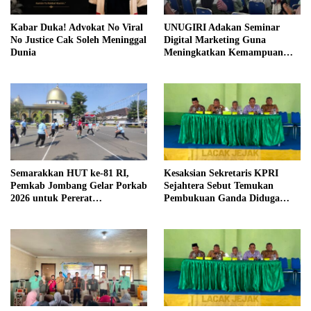
Kabar Duka! Advokat No Viral
UNUGIRI Adakan Seminar
No Justice Cak Soleh Meninggal
Digital Marketing Guna
Dunia
Meningkatkan Kemampuan
Pemasaran Produk UMKM
Desa Prangi
Semarakkan HUT ke-81 RI,
Kesaksian Sekretaris KPRI
Pemkab Jombang Gelar Porkab
Sejahtera Sebut Temukan
2026 untuk Pererat
Pembukuan Ganda Diduga
Kebersamaan ASN
Dilakukan Suyud