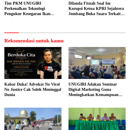
Tim PKM UNUGIRI
Dilanda Fitnah Soal Isu
Perkenalkan Teknologi
Korupsi Ketua KPRI Sejahtera
Pengukur Kesegaran Ikan
Jombang Buka Suara Terkait
Berbasis Electronic Nose kepada
Transaksi Sepihak Oknum
Nelayan Tuban
Manajer
Rekomendasi untuk kamu
Kabar Duka! Advokat No Viral
UNUGIRI Adakan Seminar
No Justice Cak Soleh Meninggal
Digital Marketing Guna
Dunia
Meningkatkan Kemampuan
Pemasaran Produk UMKM
Desa Prangi