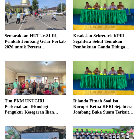
Semarakkan HUT ke-81 RI,
Kesaksian Sekretaris KPRI
Pemkab Jombang Gelar Porkab
Sejahtera Sebut Temukan
2026 untuk Pererat
Pembukuan Ganda Diduga
Kebersamaan ASN
Dilakukan Suyud
Tim PKM UNUGIRI
Dilanda Fitnah Soal Isu
Perkenalkan Teknologi
Korupsi Ketua KPRI Sejahtera
Pengukur Kesegaran Ikan
Jombang Buka Suara Terkait
Berbasis Electronic Nose kepada
Transaksi Sepihak Oknum
Nelayan Tuban
Manajer