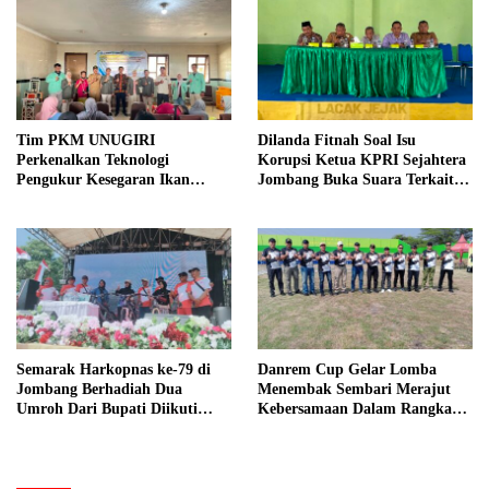
Tim PKM UNUGIRI
Dilanda Fitnah Soal Isu
Perkenalkan Teknologi
Korupsi Ketua KPRI Sejahtera
Pengukur Kesegaran Ikan
Jombang Buka Suara Terkait
Berbasis Electronic Nose kepada
Transaksi Sepihak Oknum
Nelayan Tuban
Manajer
Semarak Harkopnas ke-79 di
Danrem Cup Gelar Lomba
Jombang Berhadiah Dua
Menembak Sembari Merajut
Umroh Dari Bupati Diikuti
Kebersamaan Dalam Rangka
Ribuan Peserta
HUT Kemerdekaan RI ke 81 di
Jombang