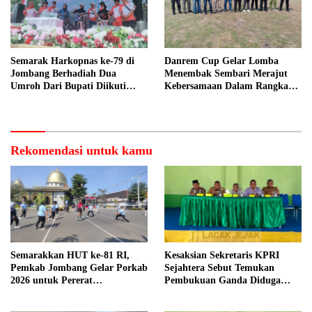
Semarak Harkopnas ke-79 di
Danrem Cup Gelar Lomba
Jombang Berhadiah Dua
Menembak Sembari Merajut
Umroh Dari Bupati Diikuti
Kebersamaan Dalam Rangka
Ribuan Peserta
HUT Kemerdekaan RI ke 81 di
Jombang
Rekomendasi untuk kamu
Semarakkan HUT ke-81 RI,
Kesaksian Sekretaris KPRI
Pemkab Jombang Gelar Porkab
Sejahtera Sebut Temukan
2026 untuk Pererat
Pembukuan Ganda Diduga
Kebersamaan ASN
Dilakukan Suyud