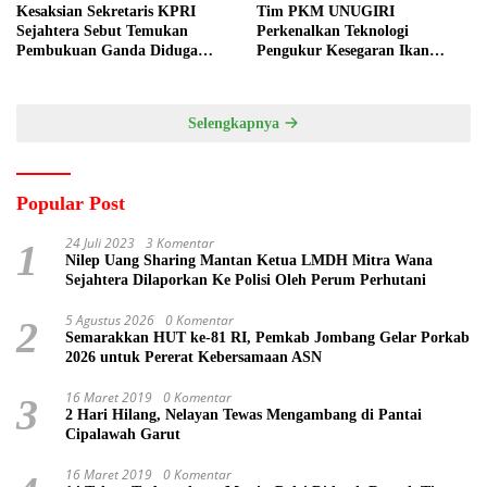
Kesaksian Sekretaris KPRI
Tim PKM UNUGIRI
Sejahtera Sebut Temukan
Perkenalkan Teknologi
Pembukuan Ganda Diduga
Pengukur Kesegaran Ikan
Dilakukan Suyud
Berbasis Electronic Nose kepada
Nelayan Tuban
Selengkapnya
Popular Post
24 Juli 2023
3 Komentar
1
Nilep Uang Sharing Mantan Ketua LMDH Mitra Wana
Sejahtera Dilaporkan Ke Polisi Oleh Perum Perhutani
5 Agustus 2026
0 Komentar
2
Semarakkan HUT ke-81 RI, Pemkab Jombang Gelar Porkab
2026 untuk Pererat Kebersamaan ASN
16 Maret 2019
0 Komentar
3
2 Hari Hilang, Nelayan Tewas Mengambang di Pantai
Cipalawah Garut
16 Maret 2019
0 Komentar