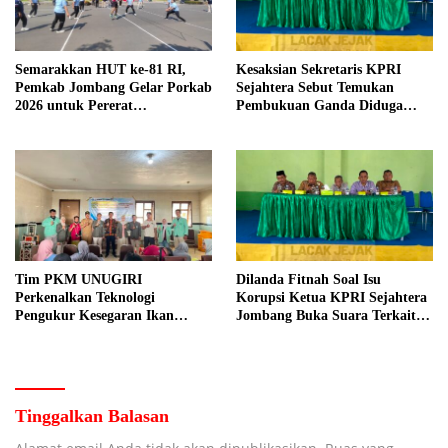
Semarakkan HUT ke-81 RI,
Kesaksian Sekretaris KPRI
Pemkab Jombang Gelar Porkab
Sejahtera Sebut Temukan
2026 untuk Pererat
Pembukuan Ganda Diduga
Kebersamaan ASN
Dilakukan Suyud
Tim PKM UNUGIRI
Dilanda Fitnah Soal Isu
Perkenalkan Teknologi
Korupsi Ketua KPRI Sejahtera
Pengukur Kesegaran Ikan
Jombang Buka Suara Terkait
Berbasis Electronic Nose kepada
Transaksi Sepihak Oknum
Nelayan Tuban
Manajer
Tinggalkan Balasan