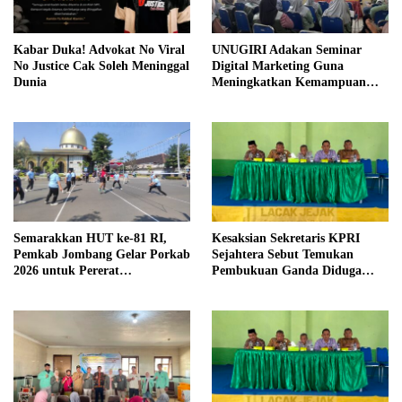
Kabar Duka! Advokat No Viral
UNUGIRI Adakan Seminar
No Justice Cak Soleh Meninggal
Digital Marketing Guna
Dunia
Meningkatkan Kemampuan
Pemasaran Produk UMKM
Desa Prangi
Semarakkan HUT ke-81 RI,
Kesaksian Sekretaris KPRI
Pemkab Jombang Gelar Porkab
Sejahtera Sebut Temukan
2026 untuk Pererat
Pembukuan Ganda Diduga
Kebersamaan ASN
Dilakukan Suyud