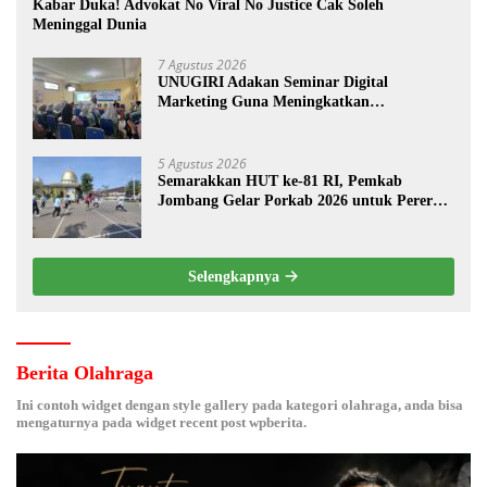
Kabar Duka! Advokat No Viral No Justice Cak Soleh
Meninggal Dunia
7 Agustus 2026
UNUGIRI Adakan Seminar Digital
Marketing Guna Meningkatkan
Kemampuan Pemasaran Produk UMKM
Desa Prangi
5 Agustus 2026
Semarakkan HUT ke-81 RI, Pemkab
Jombang Gelar Porkab 2026 untuk Pererat
Kebersamaan ASN
Selengkapnya
Berita Olahraga
Ini contoh widget dengan style gallery pada kategori olahraga, anda bisa
mengaturnya pada widget recent post wpberita.