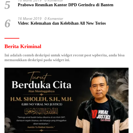
16 Maret 2019
0 Komentar
5
Prabowo Resmikan Kantor DPD Gerindra di Banten
16 Maret 2019
0 Komentar
6
Video: Kelemahan dan Kelebihan All New Terios
Berita Kriminal
Ini adalah contoh deskripsi untuk widget recent post wpberita, anda bisa
memasukkan deskripsi pada widget ini.