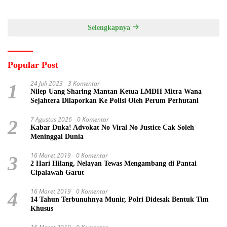
Pemasaran Produk UMKM
Kebersamaan ASN
Desa Prangi
Selengkapnya
Popular Post
24 Juli 2023
3 Komentar
1
Nilep Uang Sharing Mantan Ketua LMDH Mitra Wana
Sejahtera Dilaporkan Ke Polisi Oleh Perum Perhutani
7 Agustus 2026
0 Komentar
2
Kabar Duka! Advokat No Viral No Justice Cak Soleh
Meninggal Dunia
16 Maret 2019
0 Komentar
3
2 Hari Hilang, Nelayan Tewas Mengambang di Pantai
Cipalawah Garut
16 Maret 2019
0 Komentar
4
14 Tahun Terbunuhnya Munir, Polri Didesak Bentuk Tim
Khusus