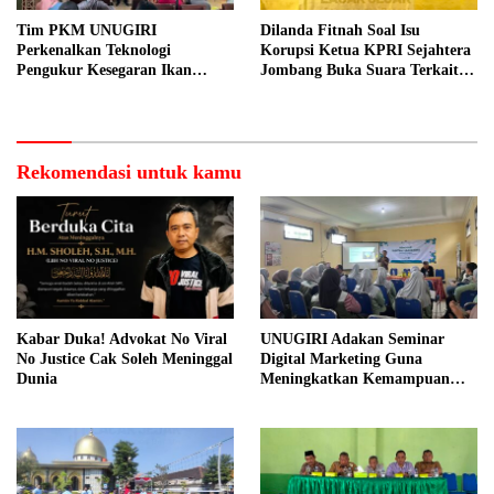
Tim PKM UNUGIRI
Dilanda Fitnah Soal Isu
Perkenalkan Teknologi
Korupsi Ketua KPRI Sejahtera
Pengukur Kesegaran Ikan
Jombang Buka Suara Terkait
Berbasis Electronic Nose kepada
Transaksi Sepihak Oknum
Nelayan Tuban
Manajer
Rekomendasi untuk kamu
Kabar Duka! Advokat No Viral
UNUGIRI Adakan Seminar
No Justice Cak Soleh Meninggal
Digital Marketing Guna
Dunia
Meningkatkan Kemampuan
Pemasaran Produk UMKM
Desa Prangi