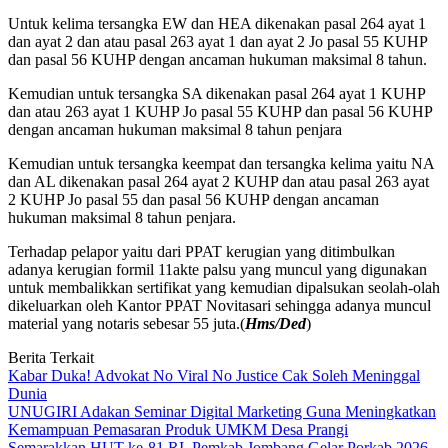
Untuk kelima tersangka EW dan HEA dikenakan pasal 264 ayat 1
dan ayat 2 dan atau pasal 263 ayat 1 dan ayat 2 Jo pasal 55 KUHP
dan pasal 56 KUHP dengan ancaman hukuman maksimal 8 tahun.
Kemudian untuk tersangka SA dikenakan pasal 264 ayat 1 KUHP
dan atau 263 ayat 1 KUHP Jo pasal 55 KUHP dan pasal 56 KUHP
dengan ancaman hukuman maksimal 8 tahun penjara
Kemudian untuk tersangka keempat dan tersangka kelima yaitu NA
dan AL dikenakan pasal 264 ayat 2 KUHP dan atau pasal 263 ayat
2 KUHP Jo pasal 55 dan pasal 56 KUHP dengan ancaman
hukuman maksimal 8 tahun penjara.
Terhadap pelapor yaitu dari PPAT kerugian yang ditimbulkan
adanya kerugian formil 11akte palsu yang muncul yang digunakan
untuk membalikkan sertifikat yang kemudian dipalsukan seolah-olah
dikeluarkan oleh Kantor PPAT Novitasari sehingga adanya muncul
material yang notaris sebesar 55 juta.(
Hms/Ded
)
Berita Terkait
Kabar Duka! Advokat No Viral No Justice Cak Soleh Meninggal
Dunia
UNUGIRI Adakan Seminar Digital Marketing Guna Meningkatkan
Kemampuan Pemasaran Produk UMKM Desa Prangi
Semarakkan HUT ke-81 RI, Pemkab Jombang Gelar Porkab 2026