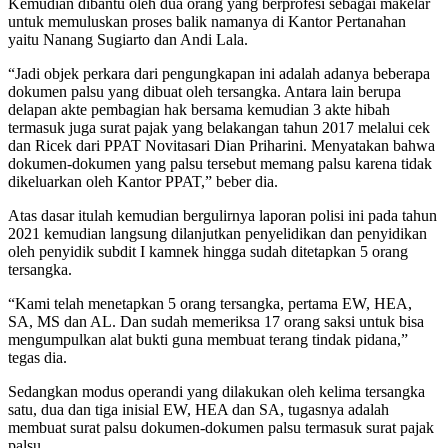
Kemudian dibantu oleh dua orang yang berprofesi sebagai makelar
untuk memuluskan proses balik namanya di Kantor Pertanahan
yaitu Nanang Sugiarto dan Andi Lala.
“Jadi objek perkara dari pengungkapan ini adalah adanya beberapa
dokumen palsu yang dibuat oleh tersangka. Antara lain berupa
delapan akte pembagian hak bersama kemudian 3 akte hibah
termasuk juga surat pajak yang belakangan tahun 2017 melalui cek
dan Ricek dari PPAT Novitasari Dian Priharini. Menyatakan bahwa
dokumen-dokumen yang palsu tersebut memang palsu karena tidak
dikeluarkan oleh Kantor PPAT,” beber dia.
Atas dasar itulah kemudian bergulirnya laporan polisi ini pada tahun
2021 kemudian langsung dilanjutkan penyelidikan dan penyidikan
oleh penyidik subdit I kamnek hingga sudah ditetapkan 5 orang
tersangka.
“Kami telah menetapkan 5 orang tersangka, pertama EW, HEA,
SA, MS dan AL. Dan sudah memeriksa 17 orang saksi untuk bisa
mengumpulkan alat bukti guna membuat terang tindak pidana,”
tegas dia.
Sedangkan modus operandi yang dilakukan oleh kelima tersangka
satu, dua dan tiga inisial EW, HEA dan SA, tugasnya adalah
membuat surat palsu dokumen-dokumen palsu termasuk surat pajak
palsu.