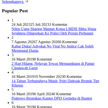
Selengkapnya
Popular Post
1
24 Juli 2023
25 Juli 2023
3 Komentar
Nilep Uang Sharing Mantan Ketua LMDH Mitra Wana
Sejahtera Dilaporkan Ke Polisi Oleh Perum Perhutani
2
7 Agustus 2026
7 Agustus 2026
0 Komentar
Kabar Duka! Advokat No Viral No Justice Cak Soleh
Meninggal Dunia
3
16 Maret 2019
0 Komentar
2 Hari Hilang, Nelayan Tewas Mengambang di Pantai
Cipalawah Garut
4
16 Maret 2019
19 November 2023
0 Komentar
14 Tahun Terbunuhnya Munir, Polri Didesak Bentuk Tim
Khusus
5
16 Maret 2019
6 April 2024
0 Komentar
Prabowo Resmikan Kantor DPD Gerindra di Banten
6
16 Maret 2019
0 Komentar