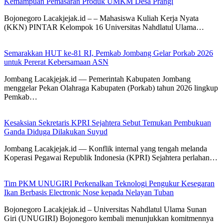
Kemampuan Pemasaran Produk UMKM Desa Prangi
Bojonegoro Lacakjejak.id – – Mahasiswa Kuliah Kerja Nyata
(KKN) PINTAR Kelompok 16 Universitas Nahdlatul Ulama…
Semarakkan HUT ke-81 RI, Pemkab Jombang Gelar Porkab 2026
untuk Pererat Kebersamaan ASN
Jombang Lacakjejak.id — Pemerintah Kabupaten Jombang
menggelar Pekan Olahraga Kabupaten (Porkab) tahun 2026 lingkup
Pemkab…
Kesaksian Sekretaris KPRI Sejahtera Sebut Temukan Pembukuan
Ganda Diduga Dilakukan Suyud
Jombang Lacakjejak.id — Konflik internal yang tengah melanda
Koperasi Pegawai Republik Indonesia (KPRI) Sejahtera perlahan…
Tim PKM UNUGIRI Perkenalkan Teknologi Pengukur Kesegaran
Ikan Berbasis Electronic Nose kepada Nelayan Tuban
Bojonegoro Lacakjejak.id – Universitas Nahdlatul Ulama Sunan
Giri (UNUGIRI) Bojonegoro kembali menunjukkan komitmennya