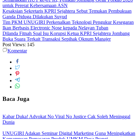
untuk Pererat Kebersamaan ASN
Kesaksian Sekretaris KPRI Sejahtera Sebut Temukan Pembukuan
Ganda Diduga Dilakukan Suyud
Tim PKM UNUGIRI Perkenalkan Teknologi Pengukur Kesegaran
Ikan Berbasis Electronic Nose kepada Nelayan Tuban
Dilanda Fitnah Soal Isu Korupsi Ketua KPRI Sejahtera Jombang
Buka Suara Terkait Transaksi Sepihak Oknum Manajer
Post Views:
145
Komentar
Baca Juga
Kabar Duka! Advokat No Viral No Justice Cak Soleh Meninggal
Dunia
UNUGIRI Adakan Seminar Digital Marketing Guna Meningkatkan
Kemampuan Pemasaran Produk UMKM Desa Prangi