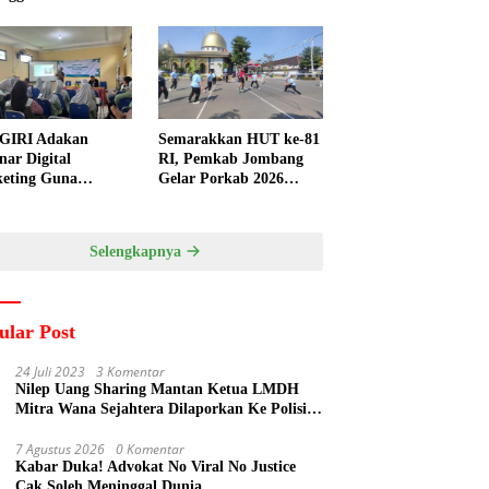
GIRI Adakan
Semarakkan HUT ke-81
nar Digital
RI, Pemkab Jombang
eting Guna
Gelar Porkab 2026
ngkatkan
untuk Pererat
ampuan Pemasaran
Kebersamaan ASN
duk UMKM Desa
Selengkapnya
gi
ular Post
24 Juli 2023
3 Komentar
Nilep Uang Sharing Mantan Ketua LMDH
Mitra Wana Sejahtera Dilaporkan Ke Polisi
Oleh Perum Perhutani
7 Agustus 2026
0 Komentar
Kabar Duka! Advokat No Viral No Justice
Cak Soleh Meninggal Dunia