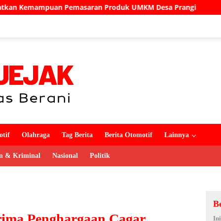
aran Produk UMKM Desa Prangi
Semarakkan HUT ke-81
tif
Olahraga
Tag Berita
Berita Otomotif
Lainnya
 & Kriminal
Nasional
Politik
B
ima Penghargaan Cagar
In