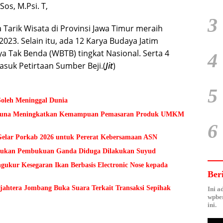
os, M.Psi. T,
3
 Tarik Wisata di Provinsi Jawa Timur meraih
23. Selain itu, ada 12 Karya Budaya Jatim
Tak Benda (WBTB) tingkat Nasional. Serta 4
4
asuk Petirtaan Sumber Beji.(
Jit
)
5
Soleh Meninggal Dunia
 Guna Meningkatkan Kemampuan Pemasaran Produk UMKM
6
lar Porkab 2026 untuk Pererat Kebersamaan ASN
Temukan Pembukuan Ganda Diduga Dilakukan Suyud
kur Kesegaran Ikan Berbasis Electronic Nose kepada
Ber
ejahtera Jombang Buka Suara Terkait Transaksi Sepihak
Ini a
wpber
ini.