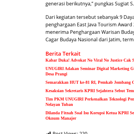
generasi berikutnya,” pungkas Sugiat S.S
Dari kegiatan tersebut sebanyak 9 Daya
penghargaan East Java Tourism Award 20
menerima Penghargaan Warisan Budaya 
Cagar Budaya Nasional dari Jatim, term
Berita Terkait
Kabar Duka! Advokat No Viral No Justice Cak 
UNUGIRI Adakan Seminar Digital Marketing
Desa Prangi
Semarakkan HUT ke-81 RI, Pemkab Jombang Ge
Kesaksian Sekretaris KPRI Sejahtera Sebut 
Tim PKM UNUGIRI Perkenalkan Teknologi Pengu
Nelayan Tuban
Dilanda Fitnah Soal Isu Korupsi Ketua KPRI S
Oknum Manajer
Post Views:
220