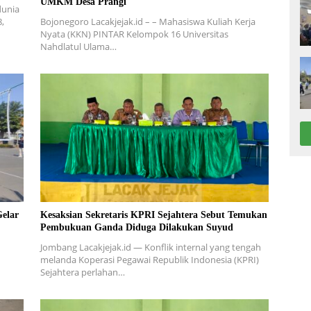
UMKM Desa Prangi
dunia
8,
Bojonegoro Lacakjejak.id – – Mahasiswa Kuliah Kerja
Nyata (KKN) PINTAR Kelompok 16 Universitas
Nahdlatul Ulama…
elar
Kesaksian Sekretaris KPRI Sejahtera Sebut Temukan
Pembukuan Ganda Diduga Dilakukan Suyud
Jombang Lacakjejak.id — Konflik internal yang tengah
melanda Koperasi Pegawai Republik Indonesia (KPRI)
Sejahtera perlahan…