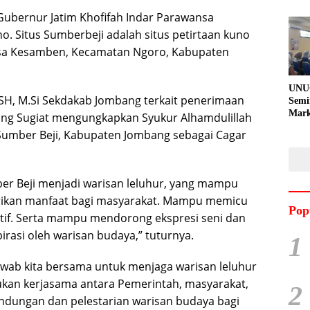
ubernur Jatim Khofifah Indar Parawansa
o. Situs Sumberbeji adalah situs petirtaan kuno
Desa Kesamben, Kecamatan Ngoro, Kabupaten
UNU
H, M.Si Sekdakab Jombang terkait penerimaan
Semi
Mark
ang Sugiat mengungkapkan Syukur Alhamdulillah
Meni
 Sumber Beji, Kabupaten Jombang sebagai Cagar
Kem
Pro
Pran
er Beji menjadi warisan leluhur, yang mampu
rikan manfaat bagi masyarakat. Mampu memicu
Pop
eatif. Serta mampu mendorong ekspresi seni dan
rasi oleh warisan budaya,” tuturnya.
1
awab kita bersama untuk menjaga warisan leluhur
ukan kerjasama antara Pemerintah, masyarakat,
2
indungan dan pelestarian warisan budaya bagi