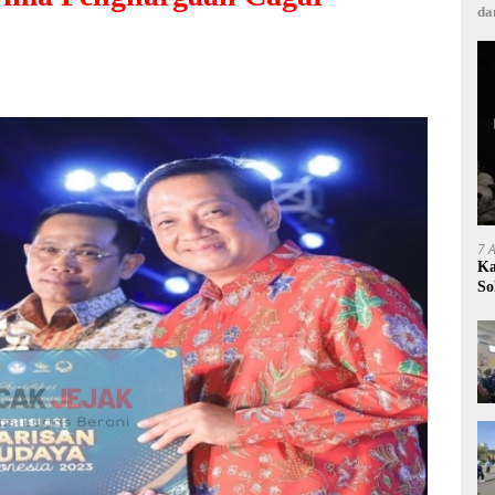
da
7 
Ka
So