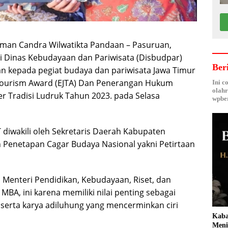
man Candra Wilwatikta Pandaan – Pasuruan,
i Dinas Kebudayaan dan Pariwisata (Disbudpar)
Ber
n kepada pegiat budaya dan pariwisata Jawa Timur
 Tourism Award (EJTA) Dan Penerangan Hukum
Ini c
olahr
er Tradisi Ludruk Tahun 2023. pada Selasa
wpber
T diwakili oleh Sekretaris Daerah Kabupaten
Penetapan Cagar Budaya Nasional yakni Petirtaan
Menteri Pendidikan, Kebudayaan, Riset, dan
BA, ini karena memiliki nilai penting sebagai
serta karya adiluhung yang mencerminkan ciri
Kaba
Meni