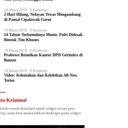
16 Maret 2019
0 Komentar
2 Hari Hilang, Nelayan Tewas Mengambang
di Pantai Cipalawah Garut
16 Maret 2019
0 Komentar
14 Tahun Terbunuhnya Munir, Polri Didesak
Bentuk Tim Khusus
16 Maret 2019
0 Komentar
Prabowo Resmikan Kantor DPD Gerindra di
Banten
16 Maret 2019
0 Komentar
Video: Kelemahan dan Kelebihan All New
Terios
ita Kriminal
dalah contoh deskripsi untuk widget recent post
ita, anda bisa memasukkan deskripsi pada widget