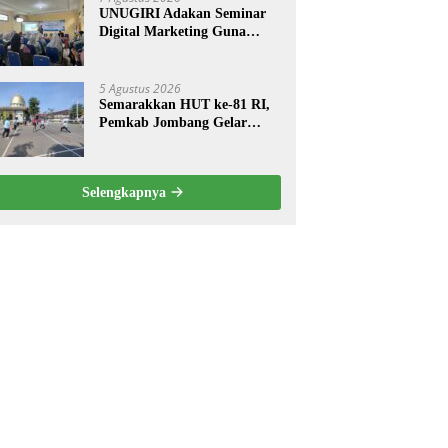
UNUGIRI Adakan Seminar
Digital Marketing Guna
Meningkatkan Kemampuan
Pemasaran Produk UMKM
Desa Prangi
5 Agustus 2026
Semarakkan HUT ke-81 RI,
Pemkab Jombang Gelar
Porkab 2026 untuk Pererat
Kebersamaan ASN
Selengkapnya