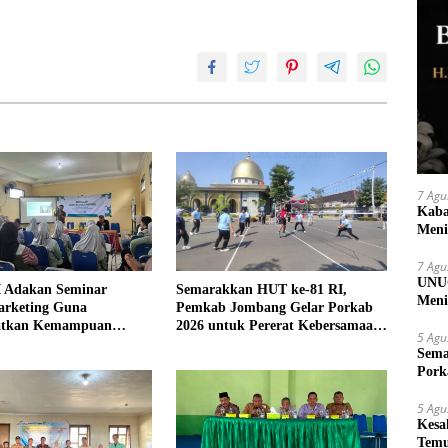
7 Agu
Kaba
Meni
7 Agu
UNUG
 Adakan Seminar
Semarakkan HUT ke-81 RI,
Meni
arketing Guna
Pemkab Jombang Gelar Porkab
UMK
atkan Kemampuan
2026 untuk Pererat Kebersamaan
5 Agu
an Produk UMKM Desa
ASN
Sema
Pork
5 Agu
Kesa
Temu