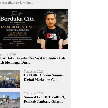
n sesuaikan pada widget
Agustus 2026
bar Duka! Advokat No Viral No Justice Cak
leh Meninggal Dunia
7 Agustus 2026
UNUGIRI Adakan Seminar
Digital Marketing Guna
Meningkatkan Kemampuan
Pemasaran Produk UMKM
Desa Prangi
5 Agustus 2026
Semarakkan HUT ke-81 RI,
Pemkab Jombang Gelar
Porkab 2026 untuk Pererat