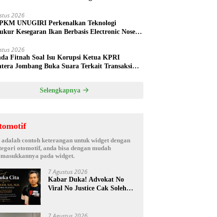
ud
stus 2026
PKM UNUGIRI Perkenalkan Teknologi
ukur Kesegaran Ikan Berbasis Electronic Nose
da Nelayan Tuban
stus 2026
nda Fitnah Soal Isu Korupsi Ketua KPRI
htera Jombang Buka Suara Terkait Transaksi
hak Oknum Manajer
Selengkapnya
tomotif
i adalah contoh keterangan untuk widget dengan
tegori otomotif, anda bisa dengan mudah
masukkannya pada widget.
7 Agustus 2026
Kabar Duka! Advokat No
Viral No Justice Cak Soleh
Meninggal Dunia
7 Agustus 2026