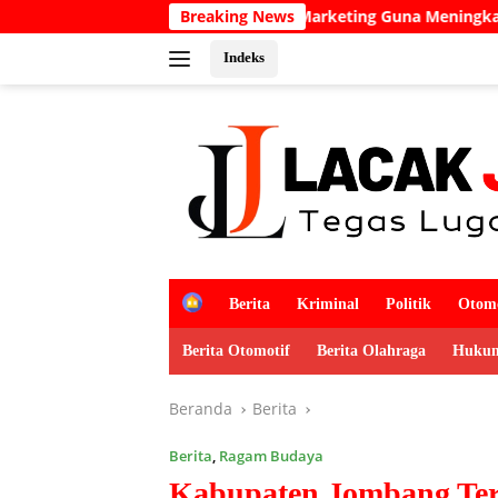
Langsung
minar Digital Marketing Guna Meningkatkan Kemampuan Pemas
Breaking News
ke
konten
Indeks
H
Berita
Kriminal
Politik
Otomo
o
m
Berita Otomotif
Berita Olahraga
Hukum
e
Beranda
Berita
Berita
,
Ragam Budaya
Kabupaten Jombang Ter