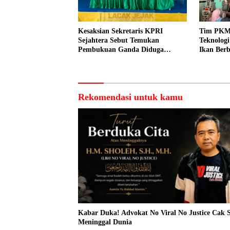
Kesaksian Sekretaris KPRI
Tim PKM
Sejahtera Sebut Temukan
Teknolog
Pembukuan Ganda Diduga
Ikan Berb
Dilakukan Suyud
kepada N
Rekomendasi untuk kamu
Kabar Duka! Advokat No Viral No Justice Cak 
Meninggal Dunia