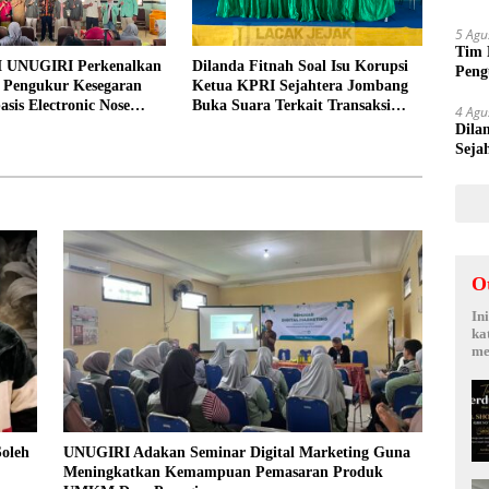
Suy
5 Agu
Tim 
 UNUGIRI Perkenalkan
Dilanda Fitnah Soal Isu Korupsi
Peng
i Pengukur Kesegaran
Ketua KPRI Sejahtera Jombang
kepa
asis Electronic Nose
Buka Suara Terkait Transaksi
4 Agu
elayan Tuban
Sepihak Oknum Manajer
Dila
Seja
Sepi
O
In
ka
me
Soleh
UNUGIRI Adakan Seminar Digital Marketing Guna
Meningkatkan Kemampuan Pemasaran Produk