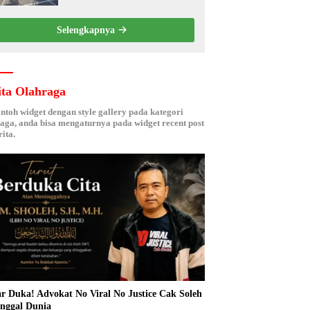
Kebersamaan ASN
Selengkapnya
ita Olahraga
ontoh widget dengan style gallery pada kategori
aga, anda bisa mengaturnya pada widget recent post
ita.
r Duka! Advokat No Viral No Justice Cak Soleh
nggal Dunia