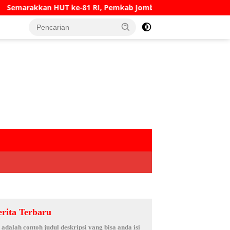
 RI, Pemkab Jombang Gelar Porkab 2026 untuk Pererat Kebers
erita Terbaru
i adalah contoh judul deskripsi yang bisa anda isi