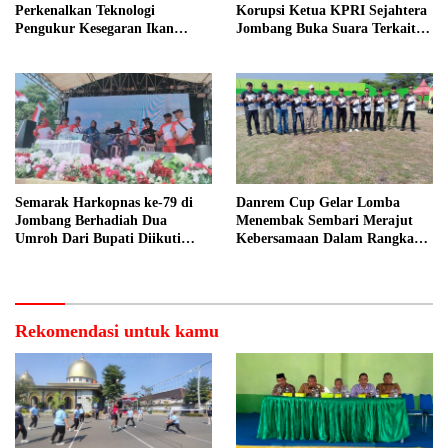
Perkenalkan Teknologi
Korupsi Ketua KPRI Sejahtera
Pengukur Kesegaran Ikan
Jombang Buka Suara Terkait
Berbasis Electronic Nose kepada
Transaksi Sepihak Oknum
Nelayan Tuban
Manajer
Semarak Harkopnas ke-79 di
Danrem Cup Gelar Lomba
Jombang Berhadiah Dua
Menembak Sembari Merajut
Umroh Dari Bupati Diikuti
Kebersamaan Dalam Rangka
Ribuan Peserta
HUT Kemerdekaan RI ke 81 di
Jombang
Rekomendasi untuk kamu