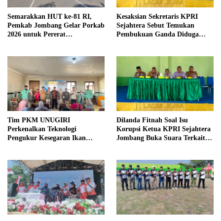
Semarakkan HUT ke-81 RI,
Kesaksian Sekretaris KPRI
Pemkab Jombang Gelar Porkab
Sejahtera Sebut Temukan
2026 untuk Pererat
Pembukuan Ganda Diduga
Kebersamaan ASN
Dilakukan Suyud
Tim PKM UNUGIRI
Dilanda Fitnah Soal Isu
Perkenalkan Teknologi
Korupsi Ketua KPRI Sejahtera
Pengukur Kesegaran Ikan
Jombang Buka Suara Terkait
Berbasis Electronic Nose kepada
Transaksi Sepihak Oknum
Nelayan Tuban
Manajer