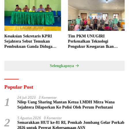
Kesaksian Sekretaris KPRI
Tim PKM UNUGIRI
Sejahtera Sebut Temukan
Perkenalkan Teknologi
Pembukuan Ganda Diduga
Pengukur Kesegaran Ikan
Dilakukan Suyud
Berbasis Electronic Nose kepada
Nelayan Tuban
Selengkapnya
Popular Post
24 Juli 2023
3 Komentar
1
Nilep Uang Sharing Mantan Ketua LMDH Mitra Wana
Sejahtera Dilaporkan Ke Polisi Oleh Perum Perhutani
5 Agustus 2026
0 Komentar
2
Semarakkan HUT ke-81 RI, Pemkab Jombang Gelar Porkab
2026 untuk Pererat Kebersamaan ASN