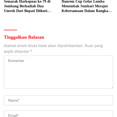
Semarak Harkopnas ke-79 di
Danrem Cup Gelar Lomba
Jombang Berhadiah Dua
Menembak Sembari Merajut
Umroh Dari Bupati Diikuti
Kebersamaan Dalam Rangka
Ribuan Peserta
HUT Kemerdekaan RI ke 81 di
Jombang
Tinggalkan Balasan
Alamat email Anda tidak akan dipublikasikan.
Ruas yang
wajib ditandai
*