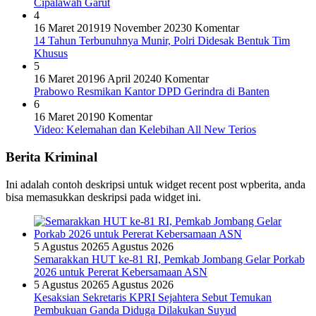
Cipalawah Garut
4
16 Maret 2019
19 November 2023
0 Komentar
14 Tahun Terbunuhnya Munir, Polri Didesak Bentuk Tim
Khusus
5
16 Maret 2019
6 April 2024
0 Komentar
Prabowo Resmikan Kantor DPD Gerindra di Banten
6
16 Maret 2019
0 Komentar
Video: Kelemahan dan Kelebihan All New Terios
Berita Kriminal
Ini adalah contoh deskripsi untuk widget recent post wpberita, anda
bisa memasukkan deskripsi pada widget ini.
5 Agustus 2026
5 Agustus 2026
Semarakkan HUT ke-81 RI, Pemkab Jombang Gelar Porkab
2026 untuk Pererat Kebersamaan ASN
5 Agustus 2026
5 Agustus 2026
Kesaksian Sekretaris KPRI Sejahtera Sebut Temukan
Pembukuan Ganda Diduga Dilakukan Suyud