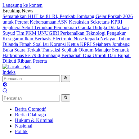
Langsung ke konten
Breaking News
Semarakkan HUT ke-81 RI, Pemkab Jombang Gelar Porkab 2026
untuk Pererat Kebersamaan ASN
Kesaksian Sekretaris KPRI
Sejahtera Sebut Temukan Pembukuan Ganda Diduga Dilakukan
Suyud
Tim PKM UNUGIRI Perkenalkan Teknologi Pengukur
Kesegaran Ikan Berbasis Electronic Nose kepada Nelayan Tuban
Dilanda Fitnah Soal Isu Korupsi Ketua KPRI Sejahtera Jombang
Buka Suara Terkait Transaksi Sepihak Oknum Manajer
Semarak
Harkopnas ke-79 di Jombang Berhadiah Dua Umroh Dari Bupati
Diikuti Ribuan Peserta
Indeks
Berita Otomotif
Berita Olahraga
Hukum & Kriminal
Nasional
Politik