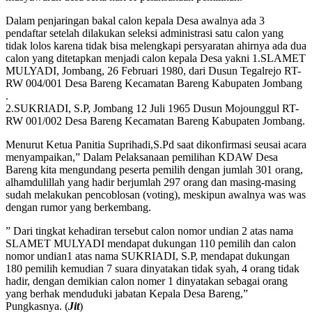
Dalam penjaringan bakal calon kepala Desa awalnya ada 3
pendaftar setelah dilakukan seleksi administrasi satu calon yang
tidak lolos karena tidak bisa melengkapi persyaratan ahirnya ada dua
calon yang ditetapkan menjadi calon kepala Desa yakni 1.SLAMET
MULYADI, Jombang, 26 Februari 1980, dari Dusun Tegalrejo RT-
RW 004/001 Desa Bareng Kecamatan Bareng Kabupaten Jombang
.
2.SUKRIADI, S.P, Jombang 12 Juli 1965 Dusun Mojounggul RT-
RW 001/002 Desa Bareng Kecamatan Bareng Kabupaten Jombang.
Menurut Ketua Panitia Suprihadi,S.Pd saat dikonfirmasi seusai acara
menyampaikan,” Dalam Pelaksanaan pemilihan KDAW Desa
Bareng kita mengundang peserta pemilih dengan jumlah 301 orang,
alhamdulillah yang hadir berjumlah 297 orang dan masing-masing
sudah melakukan pencoblosan (voting), meskipun awalnya was was
dengan rumor yang berkembang.
” Dari tingkat kehadiran tersebut calon nomor undian 2 atas nama
SLAMET MULYADI mendapat dukungan 110 pemilih dan calon
nomor undian1 atas nama SUKRIADI, S.P, mendapat dukungan
180 pemilih kemudian 7 suara dinyatakan tidak syah, 4 orang tidak
hadir, dengan demikian calon nomer 1 dinyatakan sebagai orang
yang berhak menduduki jabatan Kepala Desa Bareng,”
Pungkasnya. (
Jit
)