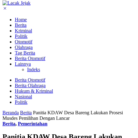
Home
Berita
Kriminal
Politik
Otomotif
Olahraga
Tag Berita
Berita Otomotif
Lainnya
Indeks
Berita Otomotif
Berita Olahraga
Hukum & Kriminal
Nasional
Politik
Beranda
Berita
Panitia KDAW Desa Bareng Lakukan Prosesi
Musdes Pemilihan Dengan Lancar
Berita
,
Pemerintahan
Panitia KDAW Desa Bareng Lakukan