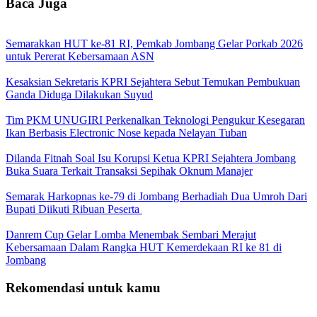
Baca Juga
Semarakkan HUT ke-81 RI, Pemkab Jombang Gelar Porkab 2026
untuk Pererat Kebersamaan ASN
Kesaksian Sekretaris KPRI Sejahtera Sebut Temukan Pembukuan
Ganda Diduga Dilakukan Suyud
Tim PKM UNUGIRI Perkenalkan Teknologi Pengukur Kesegaran
Ikan Berbasis Electronic Nose kepada Nelayan Tuban
Dilanda Fitnah Soal Isu Korupsi Ketua KPRI Sejahtera Jombang
Buka Suara Terkait Transaksi Sepihak Oknum Manajer
Semarak Harkopnas ke-79 di Jombang Berhadiah Dua Umroh Dari
Bupati Diikuti Ribuan Peserta
Danrem Cup Gelar Lomba Menembak Sembari Merajut
Kebersamaan Dalam Rangka HUT Kemerdekaan RI ke 81 di
Jombang
Rekomendasi untuk kamu