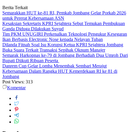
Berita Terkait
Semarakkan HUT ke-81 RI, Pemkab Jombang Gelar Porkab 2026
untuk Pererat Kebersamaan ASN
Kesaksian Sekretaris KPRI Sejahtera Sebut Temukan Pembukuan
Ganda Diduga Dilakukan Suyud
Tim PKM UNUGIRI Perkenalkan Teknologi Pengukur Kesegaran
Ikan Berbasis Electronic Nose kepada Nelayan Tuban
Dilanda Fitnah Soal Isu Korupsi Ketua KPRI Sejahtera Jombang
Buka Suara Terkait Transaksi Sepihak Oknum Manajer
Semarak Harkopnas ke-79 di Jombang Berhadiah Dua Umroh Dari
Bupati Diikuti Ribuan Peserta
Danrem Cup Gelar Lomba Menembak Sembari Merajut
Kebersamaan Dalam Rangka HUT Kemerdekaan RI ke 81 di
Jombang
Post Views:
313
Komentar