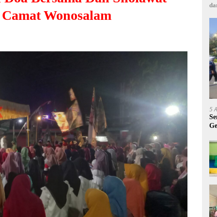
da
an Camat Wonosalam
5 
Se
Ge
A