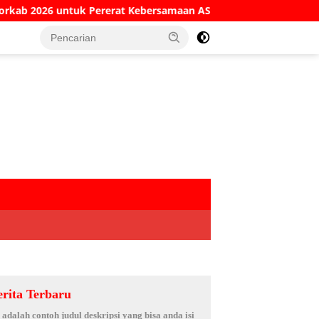
 Kebersamaan ASN
Kesaksian Sekretaris KPRI Sejahter
erita Terbaru
i adalah contoh judul deskripsi yang bisa anda isi