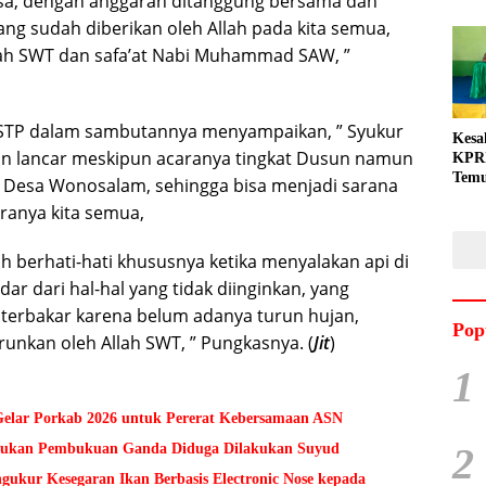
isa, dengan anggaran ditanggung bersama dan
ng sudah diberikan oleh Allah pada kita semua,
lah SWT dan safa’at Nabi Muhammad SAW, ”
STP dalam sambutannya menyampaikan, ” Syukur
Kesa
gan lancar meskipun acaranya tingkat Dusun namun
KPRI
Tem
i Desa Wonosalam, sehingga bisa menjadi sarana
Gand
ranya kita semua,
Dila
h berhati-hati khususnya ketika menyalakan api di
r dari hal-hal yang tidak diinginkan, yang
i terbakar karena belum adanya turun hujan,
Pop
unkan oleh Allah SWT, ” Pungkasnya. (
Jit
)
1
lar Porkab 2026 untuk Pererat Kebersamaan ASN
2
Temukan Pembukuan Ganda Diduga Dilakukan Suyud
kur Kesegaran Ikan Berbasis Electronic Nose kepada