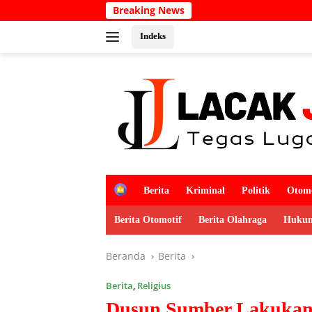
Langsung
Breaking News
Semarakkan HU
ke
konten
Indeks
H
Berita
Kriminal
Politik
Otomo
o
m
Berita Otomotif
Berita Olahraga
Hukum
e
Beranda
Berita
Berita
,
Religius
Dusun Sumber Lakukan