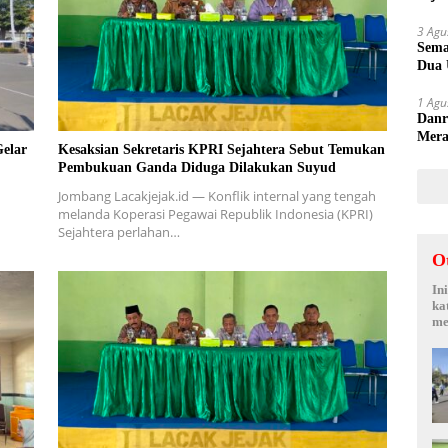
Sepi
3 Agu
Sema
Dua 
1 Agu
Danr
Mera
elar
Kesaksian Sekretaris KPRI Sejahtera Sebut Temukan
Keme
Pembukuan Ganda Diduga Dilakukan Suyud
Jombang Lacakjejak.id — Konflik internal yang tengah
melanda Koperasi Pegawai Republik Indonesia (KPRI)
Sejahtera perlahan…
O
In
ka
me