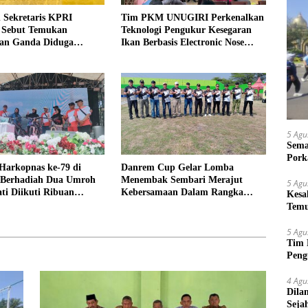
 Sekretaris KPRI
Tim PKM UNUGIRI Perkenalkan
a Sebut Temukan
Teknologi Pengukur Kesegaran
an Ganda Diduga
Ikan Berbasis Electronic Nose
n Suyud
kepada Nelayan Tuban
5 Agu
Sema
Pork
Harkopnas ke-79 di
Danrem Cup Gelar Lomba
Berhadiah Dua Umroh
Menembak Sembari Merajut
5 Agu
ti Diikuti Ribuan
Kebersamaan Dalam Rangka
Kesa
HUT Kemerdekaan RI ke 81 di
Temu
Jombang
Suy
5 Agu
Tim 
Peng
kepa
4 Agu
Dila
Seja