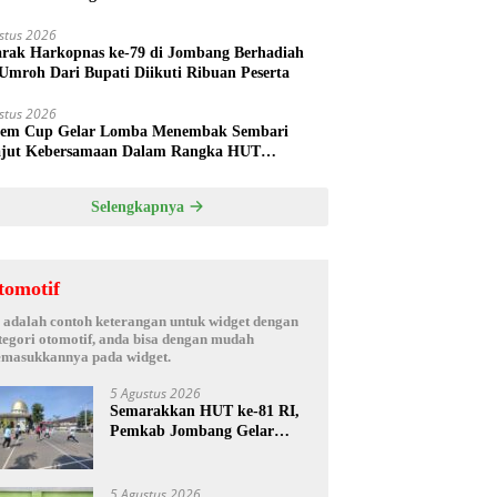
hak Oknum Manajer
stus 2026
rak Harkopnas ke-79 di Jombang Berhadiah
Umroh Dari Bupati Diikuti Ribuan Peserta
stus 2026
em Cup Gelar Lomba Menembak Sembari
jut Kebersamaan Dalam Rangka HUT
rdekaan RI ke 81 di Jombang
Selengkapnya
tomotif
i adalah contoh keterangan untuk widget dengan
tegori otomotif, anda bisa dengan mudah
masukkannya pada widget.
5 Agustus 2026
Semarakkan HUT ke-81 RI,
Pemkab Jombang Gelar
Porkab 2026 untuk Pererat
Kebersamaan ASN
5 Agustus 2026