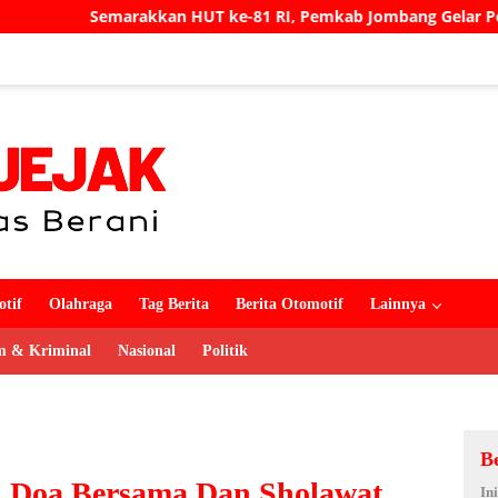
T ke-81 RI, Pemkab Jombang Gelar Porkab 2026 untuk Pererat
tif
Olahraga
Tag Berita
Berita Otomotif
Lainnya
 & Kriminal
Nasional
Politik
B
 Doa Bersama Dan Sholawat
In