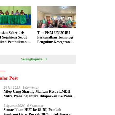
ksian Sekretaris
Tim PKM UNUGIRI
 Sejahtera Sebut
Perkenalkan Teknologi
ukan Pembukuan
Pengukur Kesegaran
a Diduga
Ikan Berbasis Electronic
kukan Suyud
Nose kepada Nelayan
Tuban
Selengkapnya
ular Post
24 Juli 2023
3 Komentar
Nilep Uang Sharing Mantan Ketua LMDH
Mitra Wana Sejahtera Dilaporkan Ke Polisi
Oleh Perum Perhutani
5 Agustus 2026
0 Komentar
Semarakkan HUT ke-81 RI, Pemkab
Jombang Gelar Porkab 2026 untuk Pererat