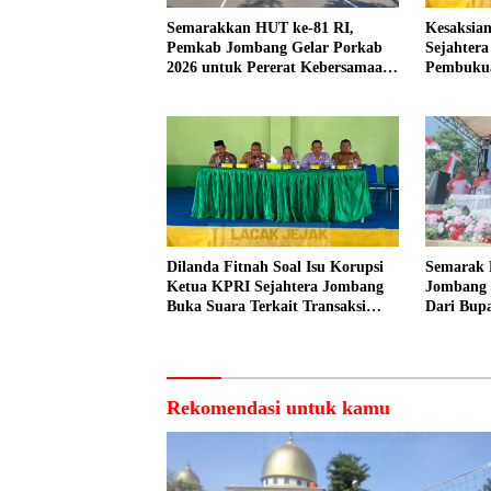
Semarakkan HUT ke-81 RI,
Kesaksian
Pemkab Jombang Gelar Porkab
Sejahter
2026 untuk Pererat Kebersamaan
Pembuku
ASN
Dilakuka
Dilanda Fitnah Soal Isu Korupsi
Semarak 
Ketua KPRI Sejahtera Jombang
Jombang 
Buka Suara Terkait Transaksi
Dari Bupa
Sepihak Oknum Manajer
Peserta
Rekomendasi untuk kamu