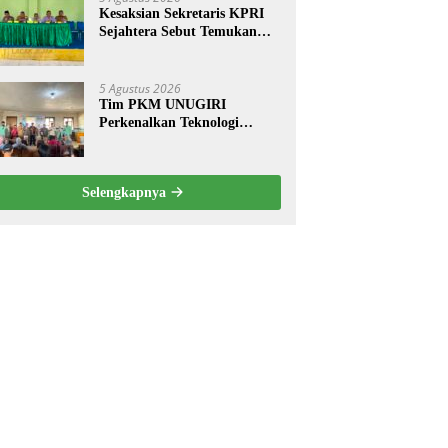
Kesaksian Sekretaris KPRI
Sejahtera Sebut Temukan
Pembukuan Ganda Diduga
Dilakukan Suyud
5 Agustus 2026
Tim PKM UNUGIRI
Perkenalkan Teknologi
Pengukur Kesegaran Ikan
Berbasis Electronic Nose
kepada Nelayan Tuban
Selengkapnya