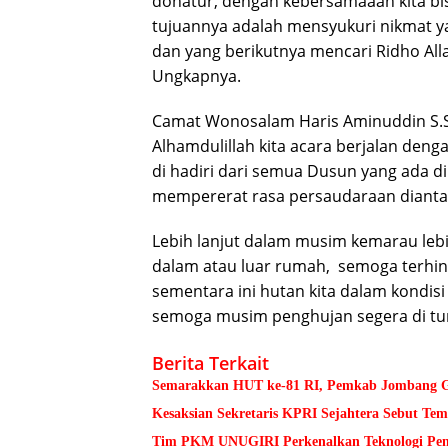
donatur, dengan kebersamaaan kita b
tujuannya adalah mensyukuri nikmat ya
dan yang berikutnya mencari Ridho Al
Ungkapnya.
Camat Wonosalam Haris Aminuddin S.
Alhamdulillah kita acara berjalan den
di hadiri dari semua Dusun yang ada d
mempererat rasa persaudaraan dianta
Lebih lanjut dalam musim kemarau lebi
dalam atau luar rumah, semoga terhinda
sementara ini hutan kita dalam kondis
semoga musim penghujan segera di tur
Berita Terkait
Semarakkan HUT ke-81 RI, Pemkab Jombang Ge
Kesaksian Sekretaris KPRI Sejahtera Sebut 
Tim PKM UNUGIRI Perkenalkan Teknologi Pengu