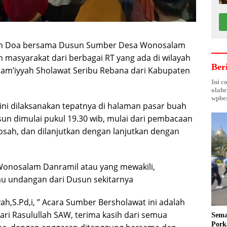
n Doa bersama Dusun Sumber Desa Wonosalam
masyarakat dari berbagai RT yang ada di wilayah
Ber
m’iyyah Sholawat Seribu Rebana dari Kabupaten
Ini c
olahr
wpber
ni dilaksanakan tepatnya di halaman pasar buah
n dimulai pukul 19.30 wib, mulai dari pembacaan
qosah, dan dilanjutkan dengan lanjutkan dengan
a
Wonosalam Danramil atau yang mewakili,
u undangan dari Dusun sekitarnya
yah,S.Pd,i, ” Acara Sumber Bersholawat ini adalah
ri Rasulullah SAW, terima kasih dari semua
Sema
Pork