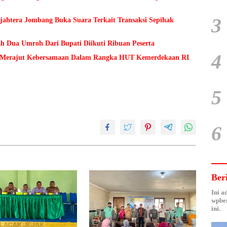
3
ejahtera Jombang Buka Suara Terkait Transaksi Sepihak
h Dua Umroh Dari Bupati Diikuti Ribuan Peserta
4
Merajut Kebersamaan Dalam Rangka HUT Kemerdekaan RI
5
6
Ber
Ini a
wpber
ini.