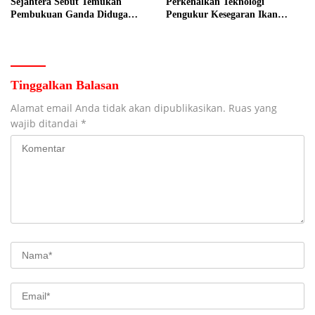
Sejahtera Sebut Temukan
Perkenalkan Teknologi
Pembukuan Ganda Diduga
Pengukur Kesegaran Ikan
Dilakukan Suyud
Berbasis Electronic Nose kepada
Nelayan Tuban
Tinggalkan Balasan
Alamat email Anda tidak akan dipublikasikan.
Ruas yang
wajib ditandai
*