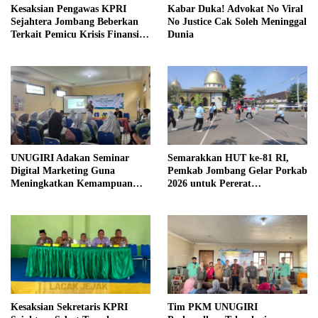
Kesaksian Pengawas KPRI
Kabar Duka! Advokat No Viral
Sejahtera Jombang Beberkan
No Justice Cak Soleh Meninggal
Terkait Pemicu Krisis Finansial
Dunia
dan Temuan Aset Tanah
UNUGIRI Adakan Seminar
Semarakkan HUT ke-81 RI,
Digital Marketing Guna
Pemkab Jombang Gelar Porkab
Meningkatkan Kemampuan
2026 untuk Pererat
Pemasaran Produk UMKM
Kebersamaan ASN
Desa Prangi
Kesaksian Sekretaris KPRI
Tim PKM UNUGIRI