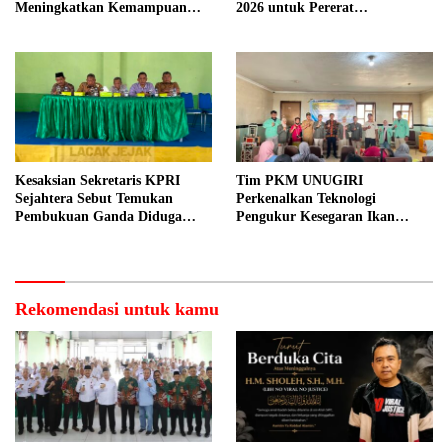
Meningkatkan Kemampuan
2026 untuk Pererat
Pemasaran Produk UMKM
Kebersamaan ASN
Desa Prangi
Kesaksian Sekretaris KPRI
Tim PKM UNUGIRI
Sejahtera Sebut Temukan
Perkenalkan Teknologi
Pembukuan Ganda Diduga
Pengukur Kesegaran Ikan
Dilakukan Suyud
Berbasis Electronic Nose kepada
Nelayan Tuban
Rekomendasi untuk kamu