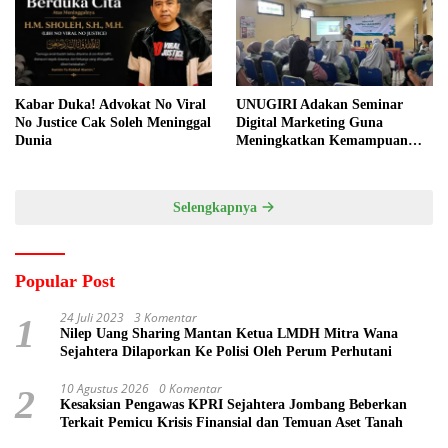
Kabar Duka! Advokat No Viral
UNUGIRI Adakan Seminar
No Justice Cak Soleh Meninggal
Digital Marketing Guna
Dunia
Meningkatkan Kemampuan
Pemasaran Produk UMKM
Desa Prangi
Selengkapnya
Popular Post
24 Juli 2023
3 Komentar
1
Nilep Uang Sharing Mantan Ketua LMDH Mitra Wana
Sejahtera Dilaporkan Ke Polisi Oleh Perum Perhutani
10 Agustus 2026
0 Komentar
2
Kesaksian Pengawas KPRI Sejahtera Jombang Beberkan
Terkait Pemicu Krisis Finansial dan Temuan Aset Tanah