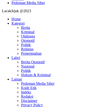
Pedoman Media Siber
LacakJejak @2023
Home
Kategori
Berita
Kriminal
Olahraga
Otomotif
Politik
Religius
Pemerintahan
Label
Berita Otomotif
Nasional
Politik
Hukum & Kriminal
Laman
Pedoman Media Siber
Kode Etik
Indeks
Redaksi
Disclaimer
Privacy Policy