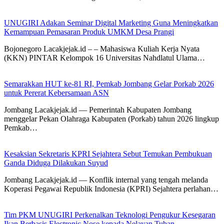
UNUGIRI Adakan Seminar Digital Marketing Guna Meningkatkan
Kemampuan Pemasaran Produk UMKM Desa Prangi
Bojonegoro Lacakjejak.id – – Mahasiswa Kuliah Kerja Nyata
(KKN) PINTAR Kelompok 16 Universitas Nahdlatul Ulama…
Semarakkan HUT ke-81 RI, Pemkab Jombang Gelar Porkab 2026
untuk Pererat Kebersamaan ASN
Jombang Lacakjejak.id — Pemerintah Kabupaten Jombang
menggelar Pekan Olahraga Kabupaten (Porkab) tahun 2026 lingkup
Pemkab…
Kesaksian Sekretaris KPRI Sejahtera Sebut Temukan Pembukuan
Ganda Diduga Dilakukan Suyud
Jombang Lacakjejak.id — Konflik internal yang tengah melanda
Koperasi Pegawai Republik Indonesia (KPRI) Sejahtera perlahan…
Tim PKM UNUGIRI Perkenalkan Teknologi Pengukur Kesegaran
Ikan Berbasis Electronic Nose kepada Nelayan Tuban