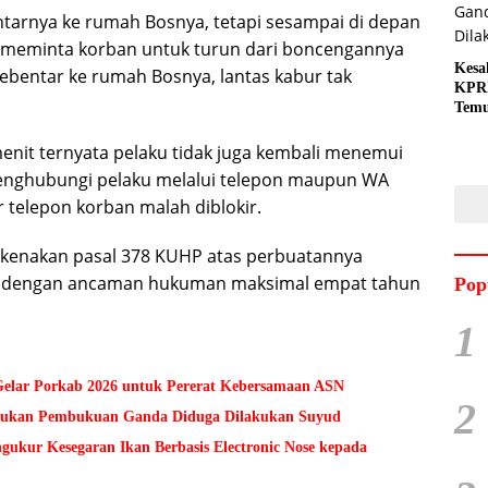
arnya ke rumah Bosnya, tetapi sesampai di depan
u meminta korban untuk turun dari boncengannya
Kesa
bentar ke rumah Bosnya, lantas kabur tak
KPRI
Tem
Gand
Dila
nit ternyata pelaku tidak juga kembali menemui
enghubungi pelaku melalui telepon maupun WA
telepon korban malah diblokir.
dikenakan pasal 378 KUHP atas perbuatannya
n dengan ancaman hukuman maksimal empat tahun
Pop
1
lar Porkab 2026 untuk Pererat Kebersamaan ASN
2
Temukan Pembukuan Ganda Diduga Dilakukan Suyud
kur Kesegaran Ikan Berbasis Electronic Nose kepada