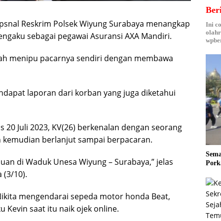
Ber
Opsnal Reskrim Polsek Wiyung Surabaya menangkap
Ini c
olahr
 mengaku sebagai pegawai Asuransi AXA Mandiri.
wpber
telah menipu pacarnya sendiri dengan membawa
mendapat laporan dari korban yang juga diketahui
 20 Juli 2023, KV(26) berkenalan dengan seorang
 kemudian berlanjut sampai berpacaran.
Sema
uan di Waduk Unesa Wiyung – Surabaya,” jelas
Pork
 (3/10).
 Nikita mengendarai sepeda motor honda Beat,
evin saat itu naik ojek online.