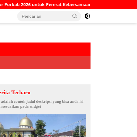
uk Pererat Kebersamaan ASN
Kesaksian Sekretaris KPR
erita Terbaru
i adalah contoh judul deskripsi yang bisa anda isi
n sesuaikan pada widget