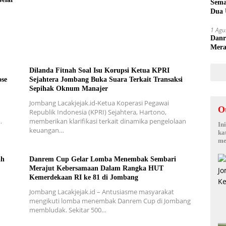
Sema
Dua 
1 Agu
Danr
Mera
Keme
Dilanda Fitnah Soal Isu Korupsi Ketua KPRI
ose
Sejahtera Jombang Buka Suara Terkait Transaksi
Sepihak Oknum Manajer
Jombang Lacakjejak.id-Ketua Koperasi Pegawai
O
Republik Indonesia (KPRI) Sejahtera, Hartono,
…
memberikan klarifikasi terkait dinamika pengelolaan
In
keuangan…
ka
me
ah
Danrem Cup Gelar Lomba Menembak Sembari
Merajut Kebersamaan Dalam Rangka HUT
Kemerdekaan RI ke 81 di Jombang
Jombang Lacakjejak.id – Antusiasme masyarakat
mengikuti lomba menembak Danrem Cup di Jombang
membludak. Sekitar 500…