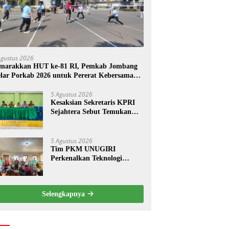
Agustus 2026
marakkan HUT ke-81 RI, Pemkab Jombang
lar Porkab 2026 untuk Pererat Kebersamaan
SN
5 Agustus 2026
Kesaksian Sekretaris KPRI
Sejahtera Sebut Temukan
Pembukuan Ganda Diduga
Dilakukan Suyud
5 Agustus 2026
Tim PKM UNUGIRI
Perkenalkan Teknologi
Pengukur Kesegaran Ikan
Berbasis Electronic Nose
kepada Nelayan Tuban
Selengkapnya