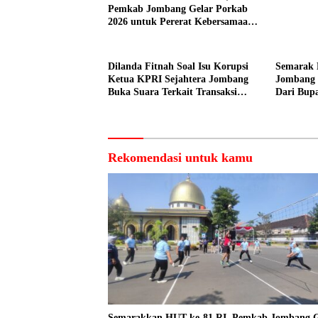
Pemkab Jombang Gelar Porkab
2026 untuk Pererat Kebersamaan
ASN
Dilanda Fitnah Soal Isu Korupsi
Semarak 
Ketua KPRI Sejahtera Jombang
Jombang 
Buka Suara Terkait Transaksi
Dari Bupa
Sepihak Oknum Manajer
Peserta
Rekomendasi untuk kamu
Semarakkan HUT ke-81 RI, Pemkab Jombang G