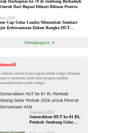
rak Harkopnas ke-79 di Jombang Berhadiah
Umroh Dari Bupati Diikuti Ribuan Peserta
stus 2026
em Cup Gelar Lomba Menembak Sembari
jut Kebersamaan Dalam Rangka HUT
rdekaan RI ke 81 di Jombang
Selengkapnya
tomotif
i adalah contoh keterangan untuk widget dengan
tegori otomotif, anda bisa dengan mudah
masukkannya pada widget.
5 Agustus 2026
Semarakkan HUT ke-81 RI,
Pemkab Jombang Gelar
Porkab 2026 untuk Pererat
Kebersamaan ASN