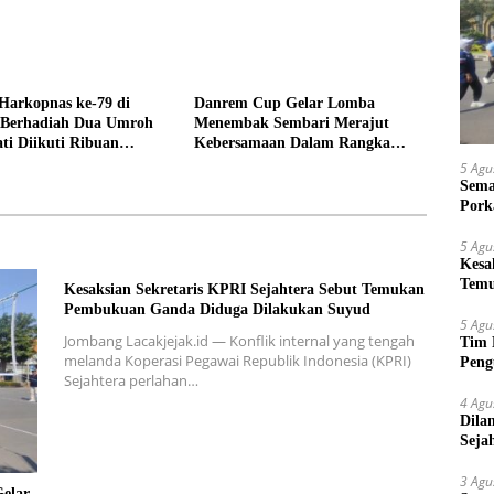
Harkopnas ke-79 di
Danrem Cup Gelar Lomba
Berhadiah Dua Umroh
Menembak Sembari Merajut
ti Diikuti Ribuan
Kebersamaan Dalam Rangka
HUT Kemerdekaan RI ke 81 di
5 Agu
Jombang
Sema
Pork
5 Agu
Kesa
Temu
Kesaksian Sekretaris KPRI Sejahtera Sebut Temukan
Suy
Pembukuan Ganda Diduga Dilakukan Suyud
5 Agu
Jombang Lacakjejak.id — Konflik internal yang tengah
Tim 
melanda Koperasi Pegawai Republik Indonesia (KPRI)
Peng
Sejahtera perlahan…
kepa
4 Agu
Dila
Seja
Sepi
3 Agu
elar