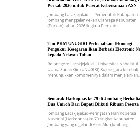
Porkab 2026 untuk Pererat Kebersamaan ASN
Jombang Lacakjejak.id — Pemerintah Kabupaten
Jombang menggelar Pekan Olahraga Kabupaten
(Porkab) tahun 2026 lingkup Pemkab…
Tim PKM UNUGIRI Perkenalkan Teknologi
Pengukur Kesegaran Ikan Berbasis Electronic N
kepada Nelayan Tuban
Bojonegoro Lacakjejak.id – Universitas Nahdlatul
Ulama Sunan Giri (UNUGIRI) Bojonegoro kembali
menunjukkan komitmennya dalam menjalankan
Semarak Harkopnas ke-79 di Jombang Berhadi
Dua Umroh Dari Bupati Diikuti Ribuan Peserta
Jombang Lacakjejak.id-Peringatan Hari Koperasi
Nasional (Harkopnas) ke-79 tingkat Kabupaten
Jombang yang digelar di Alun-Alun Jombang,…