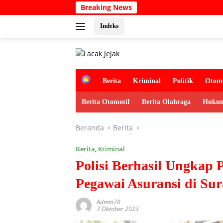
Langsung
Breaking News
Sem
ke
konten
Indeks
H
Berita
Kriminal
Politik
Otomo
o
m
Berita Otomotif
Berita Olahraga
Hukum
e
Beranda
Berita
Berita
,
Kriminal
Polisi Berhasil Ungkap
Pegawai Asuransi di Su
Admin70
3 Oktober 2023