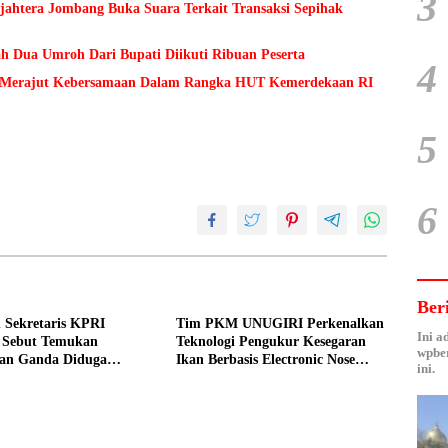
3
ejahtera Jombang Buka Suara Terkait Transaksi Sepihak
h Dua Umroh Dari Bupati Diikuti Ribuan Peserta
4
Merajut Kebersamaan Dalam Rangka HUT Kemerdekaan RI
5
6
Ber
 Sekretaris KPRI
Tim PKM UNUGIRI Perkenalkan
Ini a
a Sebut Temukan
Teknologi Pengukur Kesegaran
wpber
an Ganda Diduga
Ikan Berbasis Electronic Nose
ini.
n Suyud
kepada Nelayan Tuban