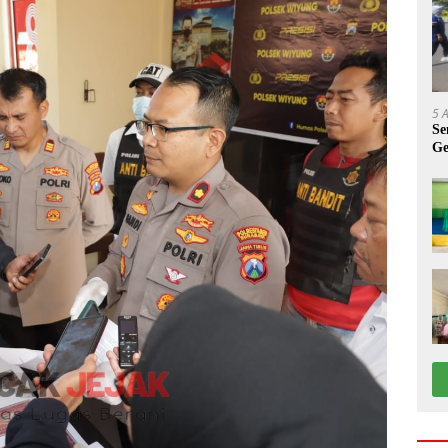
5 
Se
Ge
A