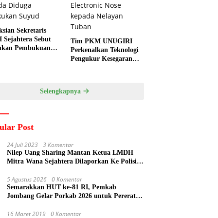
ksian Sekretaris
 Sejahtera Sebut
Tim PKM UNUGIRI
ukan Pembukuan
Perkenalkan Teknologi
a Diduga
Pengukur Kesegaran
kukan Suyud
Ikan Berbasis Electronic
Nose kepada Nelayan
Tuban
Selengkapnya
ular Post
24 Juli 2023
3 Komentar
Nilep Uang Sharing Mantan Ketua LMDH
Mitra Wana Sejahtera Dilaporkan Ke Polisi
Oleh Perum Perhutani
5 Agustus 2026
0 Komentar
Semarakkan HUT ke-81 RI, Pemkab
Jombang Gelar Porkab 2026 untuk Pererat
Kebersamaan ASN
16 Maret 2019
0 Komentar