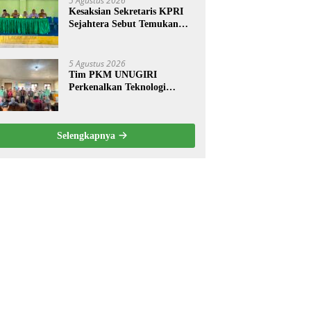
5 Agustus 2026
Kesaksian Sekretaris KPRI
Sejahtera Sebut Temukan
Pembukuan Ganda Diduga
Dilakukan Suyud
5 Agustus 2026
Tim PKM UNUGIRI
Perkenalkan Teknologi
Pengukur Kesegaran Ikan
Berbasis Electronic Nose
kepada Nelayan Tuban
Selengkapnya