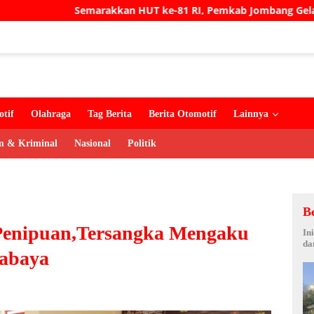
arakkan HUT ke-81 RI, Pemkab Jombang Gelar Porkab 2026 unt
tif
Olahraga
Tag Berita
Berita Otomotif
Lainnya
 & Kriminal
Nasional
Politik
B
 Penipuan,Tersangka Mengaku
In
da
rabaya