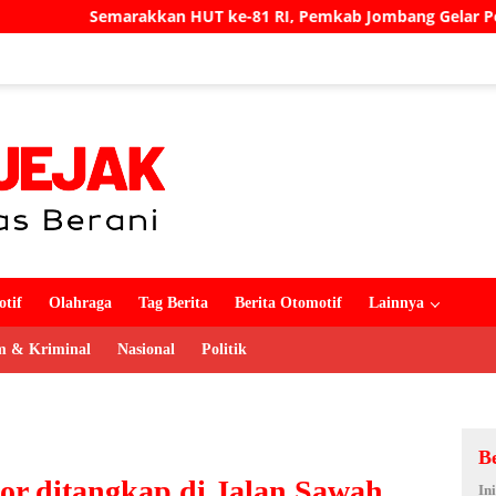
 ke-81 RI, Pemkab Jombang Gelar Porkab 2026 untuk Pererat 
tif
Olahraga
Tag Berita
Berita Otomotif
Lainnya
 & Kriminal
Nasional
Politik
B
r ditangkap di Jalan Sawah
In