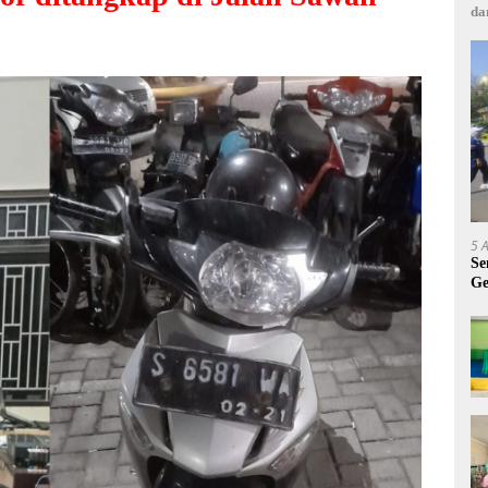
da
5 
Se
Ge
A