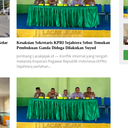
elar
Kesaksian Sekretaris KPRI Sejahtera Sebut Temukan
Pembukuan Ganda Diduga Dilakukan Suyud
Jombang Lacakjejak.id — Konflik internal yang tengah
melanda Koperasi Pegawai Republik Indonesia (KPRI)
Sejahtera perlahan…