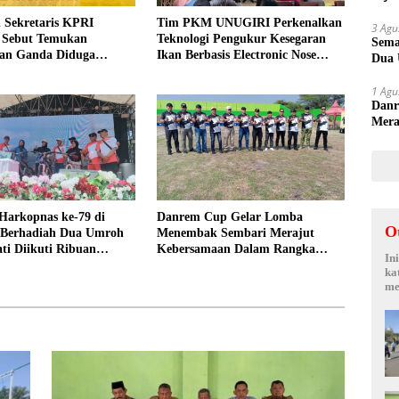
Sepi
 Sekretaris KPRI
Tim PKM UNUGIRI Perkenalkan
3 Agu
a Sebut Temukan
Teknologi Pengukur Kesegaran
Sema
an Ganda Diduga
Ikan Berbasis Electronic Nose
Dua 
n Suyud
kepada Nelayan Tuban
1 Agu
Danr
Mera
Keme
Harkopnas ke-79 di
Danrem Cup Gelar Lomba
O
Berhadiah Dua Umroh
Menembak Sembari Merajut
ti Diikuti Ribuan
Kebersamaan Dalam Rangka
In
HUT Kemerdekaan RI ke 81 di
ka
Jombang
me