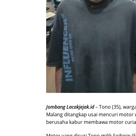
Jombang Lacakjejak.id
– Tono (35), warg
Malang ditangkap usai mencuri motor w
berusaha kabur membawa motor curia
Motor yang dicuri Tono milik Soibirin