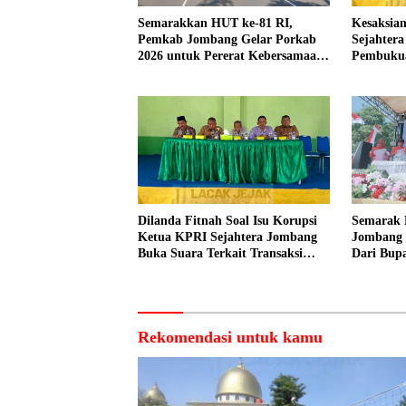
Semarakkan HUT ke-81 RI,
Kesaksian
Pemkab Jombang Gelar Porkab
Sejahter
2026 untuk Pererat Kebersamaan
Pembuku
ASN
Dilakuka
Dilanda Fitnah Soal Isu Korupsi
Semarak 
Ketua KPRI Sejahtera Jombang
Jombang 
Buka Suara Terkait Transaksi
Dari Bupa
Sepihak Oknum Manajer
Peserta
Rekomendasi untuk kamu