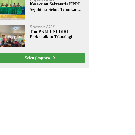
Kesaksian Sekretaris KPRI
Sejahtera Sebut Temukan
Pembukuan Ganda Diduga
Dilakukan Suyud
5 Agustus 2026
Tim PKM UNUGIRI
Perkenalkan Teknologi
Pengukur Kesegaran Ikan
Berbasis Electronic Nose
kepada Nelayan Tuban
Selengkapnya