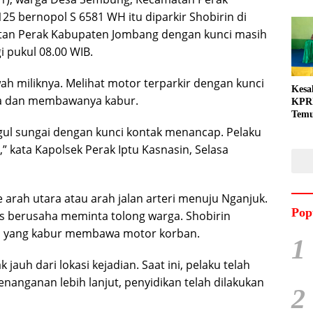
5 bernopol S 6581 WH itu diparkir Shobirin di
tan Perak Kabupaten Jombang dengan kunci masih
 pukul 08.00 WIB.
wah miliknya. Melihat motor terparkir dengan kunci
Kesa
a dan membawanya kabur.
KPRI
Tem
Gand
gul sungai dengan kunci kontak menancap. Pelaku
Dila
” kata Kapolsek Perak Iptu Kasnasin, Selasa
e arah utara atau arah jalan arteri menuju Nganjuk.
Pop
s berusaha meminta tolong warga. Shobirin
u yang kabur membawa motor korban.
1
auh dari lokasi kejadian. Saat ini, pelaku telah
nanganan lebih lanjut, penyidikan telah dilakukan
2