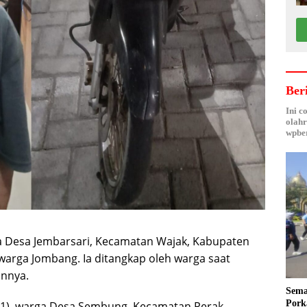
Ber
Ini c
olahr
wpber
a Desa Jembarsari, Kecamatan Wajak, Kabupaten
arga Jombang. Ia ditangkap oleh warga saat
nnya.
Sema
Pork
 (51), warga Desa Sembung, Kecamatan Perak