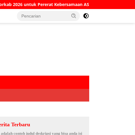
Kebersamaan ASN
Kesaksian Sekretaris KPRI Sejahtera
erita Terbaru
i adalah contoh judul deskripsi yang bisa anda isi