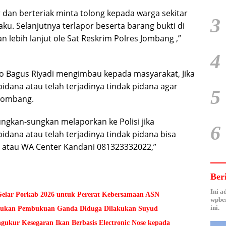
dan berteriak minta tolong kepada warga sekitar
3
u. Selanjutnya terlapor beserta barang bukti di
n lebih lanjut ole Sat Reskrim Polres Jombang ,”
4
 Bagus Riyadi mengimbau kepada masyarakat, Jika
idana atau telah terjadinya tindak pidana agar
5
 Jombang.
ngkan-sungkan melaporkan ke Polisi jika
6
dana atau telah terjadinya tindak pidana bisa
 atau WA Center Kandani 081323332022,”
Ber
Ini a
lar Porkab 2026 untuk Pererat Kebersamaan ASN
wpber
ini.
Temukan Pembukuan Ganda Diduga Dilakukan Suyud
kur Kesegaran Ikan Berbasis Electronic Nose kepada