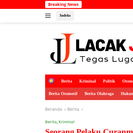
Langsung
Breaking News
Semarakkan HUT
ke
konten
Indeks
H
Berita
Kriminal
Politik
Otomo
o
m
Berita Otomotif
Berita Olahraga
Hukum
e
Beranda
Berita
Berita
,
Kriminal
Seorang Pelaku Curanmo