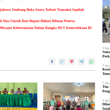
ejahtera Jombang Buka Suara Terkait Transaksi Sepihak
h Dua Umroh Dari Bupati Diikuti Ribuan Peserta
Merajut Kebersamaan Dalam Rangka HUT Kemerdekaan RI
5 Agu
Sema
Pork
5 Agu
Kesa
Temu
Suy
5 Agu
Tim 
Peng
kepa
4 Agu
Dila
Seja