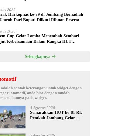
hak Oknum Manajer
stus 2026
rak Harkopnas ke-79 di Jombang Berhadiah
Umroh Dari Bupati Diikuti Ribuan Peserta
stus 2026
em Cup Gelar Lomba Menembak Sembari
jut Kebersamaan Dalam Rangka HUT
rdekaan RI ke 81 di Jombang
Selengkapnya
tomotif
i adalah contoh keterangan untuk widget dengan
tegori otomotif, anda bisa dengan mudah
masukkannya pada widget.
5 Agustus 2026
Semarakkan HUT ke-81 RI,
Pemkab Jombang Gelar
Porkab 2026 untuk Pererat
Kebersamaan ASN
5 Agustus 2026