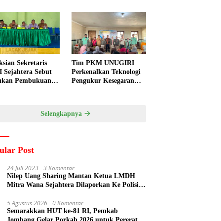
ksian Sekretaris
Tim PKM UNUGIRI
 Sejahtera Sebut
Perkenalkan Teknologi
ukan Pembukuan
Pengukur Kesegaran
a Diduga
Ikan Berbasis Electronic
kukan Suyud
Nose kepada Nelayan
Tuban
Selengkapnya
ular Post
24 Juli 2023
3 Komentar
Nilep Uang Sharing Mantan Ketua LMDH
Mitra Wana Sejahtera Dilaporkan Ke Polisi
Oleh Perum Perhutani
5 Agustus 2026
0 Komentar
Semarakkan HUT ke-81 RI, Pemkab
Jombang Gelar Porkab 2026 untuk Pererat