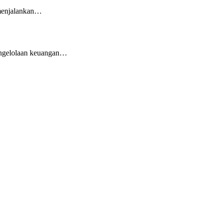
 menjalankan…
pengelolaan keuangan…