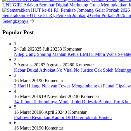
UNUGIRI Adakan Seminar Digital Marketing Guna Meningkatkan
Semarakkan HUT ke-81 RI, Pemkab Jombang Gelar Porkab 2026 un
Selengkapnya
Popular Post
1
24 Juli 2023
25 Juli 2023
3 Komentar
Nilep Uang Sharing Mantan Ketua LMDH Mitra Wana Sejahtera
2
7 Agustus 2026
7 Agustus 2026
0 Komentar
Kabar Duka! Advokat No Viral No Justice Cak Soleh Meningg
3
16 Maret 2019
0 Komentar
2 Hari Hilang, Nelayan Tewas Mengambang di Pantai Cipalaw
4
16 Maret 2019
19 November 2023
0 Komentar
14 Tahun Terbunuhnya Munir, Polri Didesak Bentuk Tim Khu
5
16 Maret 2019
6 April 2024
0 Komentar
Prabowo Resmikan Kantor DPD Gerindra di Banten
6
16 Maret 2019
0 Komentar