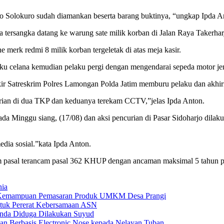
Solokuro sudah diamankan beserta barang buktinya, “ungkap Ipda Ant
wa tersangka datang ke warung sate milik korban di Jalan Raya Take
 merk redmi 8 milik korban tergeletak di atas meja kasir.
u celana kemudian pelaku pergi dengan mengendarai sepeda motor jeni
r Satreskrim Polres Lamongan Polda Jatim memburu pelaku dan akhirn
urian di dua TKP dan keduanya terekam CCTV,”jelas Ipda Anton.
ada Minggu siang, (17/08) dan aksi pencurian di Pasar Sidoharjo dil
dia sosial.”kata Ipda Anton.
 pasal terancam pasal 362 KHUP dengan ancaman maksimal 5 tahun pe
nia
 Kemampuan Pemasaran Produk UMKM Desa Prangi
tuk Pererat Kebersamaan ASN
anda Diduga Dilakukan Suyud
 Berbasis Electronic Nose kepada Nelayan Tuban