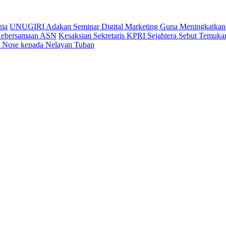
nia
UNUGIRI Adakan Seminar Digital Marketing Guna Meningkatk
 Kebersamaan ASN
Kesaksian Sekretaris KPRI Sejahtera Sebut Temu
ic Nose kepada Nelayan Tuban