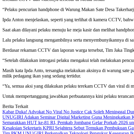
“Pelaku pencurian handphone di Warung Makan Sate Desa Takerharjo 
Ipda Anton menjelaskan, seperti yang terlihat di kamera CCTV, bah
Saat akan dilayani pelaku menuju ke meja kasir dan melihat handphone
Lalu pelaku langsung mengambilnya serta menyembunyikannya di sak
Berdasar rekaman CCTV dan laporan warga tersebut, Tim Jaka Tingki
“Setelah dilakukan introgasi pelaku mengakui telah melakukan penc
Masih kata Ipda Anto, tersangka melakukan aksinya di warung sate p
milik pedagang ikan yang sedang tertidur.
“Ya, semua aksi yang dilakukan pelaku terekam CCTV dan viral di me
Untuk mempertanggung jawabkan perbuatannya kini pelaku terancam
Berita Terkait
Kabar Duka! Advokat No Viral No Justice Cak Soleh Meninggal Du
UNUGIRI Adakan Seminar Digital Marketing Guna Meningkatkan
Semarakkan HUT ke-81 RI, Pemkab Jombang Gelar Porkab 2026 un
Kesaksian Sekretaris KPRI Sejahtera Sebut Temukan Pembukuan G
Tim PKM UNUGIRI Perkenalkan Teknologi Pengukur Kesegaran Ikan