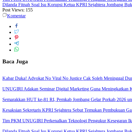
Dilanda Fitnah Soal Isu Korupsi Ketua KPRI Sejahtera Jombang Buk
Post Views:
155
Komentar
Baca Juga
Kabar Duka! Advokat No Viral No Justice Cak Soleh Meninggal Du
UNUGIRI Adakan Seminar Digital Marketing Guna Meningkatkan
Semarakkan HUT ke-81 RI, Pemkab Jombang Gelar Porkab 2026 un
Kesaksian Sekretaris KPRI Sejahtera Sebut Temukan Pembukuan G
Tim PKM UNUGIRI Perkenalkan Teknologi Pengukur Kesegaran Ikan
Dilanda Fitnah Soal Isu Korupsi Ketua KPRI Sejahtera Jombang Buk