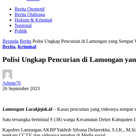
Berita Otomotif
Berita Olahraga
Hukum & Kriminal
Nasional
Politik
Beranda
Berita
Polisi Ungkap Pencurian di Lamongan yang Sempat V
Berita
,
Kriminal
Polisi Ungkap Pencurian di Lamongan yan
Admin70
26 September 2023
Lamongan Lacakjejak.id
– Kasus pencurian yang videonya sempat vir
Satu tersangka berinisial S (38) warga Kecamatan Deket Kabupaten 
Kapolres Lamongan AKBP Yakhob Silvana Delareskha, S.I.K., M.Si
terekam CCTV dan videonya tersebar di Media sosial.