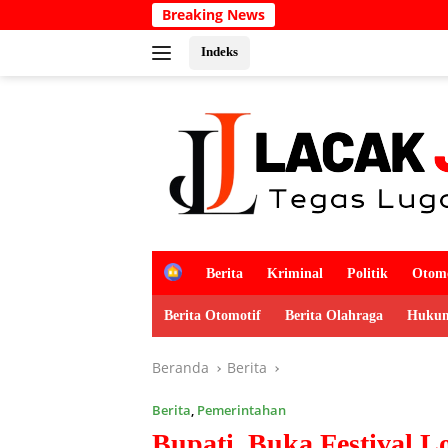
Langsung
Breaking News
Kabar Du
ke
konten
Indeks
H
Berita
Kriminal
Politik
Otomo
o
m
Berita Otomotif
Berita Olahraga
Hukum
e
Beranda
Berita
Berita
,
Pemerintahan
Bupati Buka Festival Lo