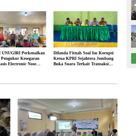
an Produk UMKM Desa
ASN
 UNUGIRI Perkenalkan
Dilanda Fitnah Soal Isu Korupsi
i Pengukur Kesegaran
Ketua KPRI Sejahtera Jombang
asis Electronic Nose
Buka Suara Terkait Transaksi
elayan Tuban
Sepihak Oknum Manajer