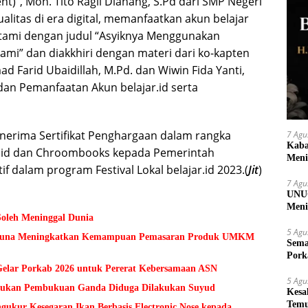
nt)”, Moh. Tito Ragil Dianang, S.Pd dari SMP Negeri
litas di era digital, memanfaatkan akun belajar
K Utami dengan judul “Asyiknya Menggunakan
i” dan diakkhiri dengan materi dari ko-kapten
 Farid Ubaidillah, M.Pd. dan Wiwin Fida Yanti,
 dan Pemanfaatan Akun belajar.id serta
nerima Sertifikat Penghargaan dalam rangka
7 Agu
Kaba
.id dan Chroombooks kepada Pemerintah
Meni
f dalam program Festival Lokal belajar.id 2023.(
Jit
)
7 Agu
UNUG
Meni
Soleh Meninggal Dunia
UMK
5 Agu
 Guna Meningkatkan Kemampuan Pemasaran Produk UMKM
Sema
Pork
lar Porkab 2026 untuk Pererat Kebersamaan ASN
5 Agu
Temukan Pembukuan Ganda Diduga Dilakukan Suyud
Kesa
Temu
kur Kesegaran Ikan Berbasis Electronic Nose kepada