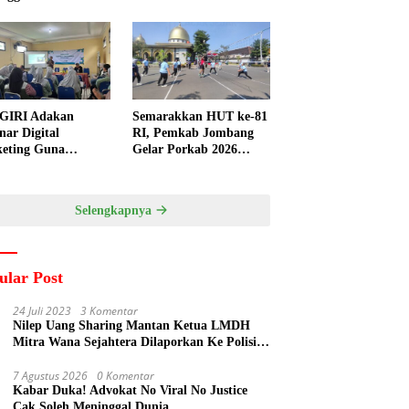
GIRI Adakan
Semarakkan HUT ke-81
nar Digital
RI, Pemkab Jombang
eting Guna
Gelar Porkab 2026
ngkatkan
untuk Pererat
ampuan Pemasaran
Kebersamaan ASN
duk UMKM Desa
Selengkapnya
gi
ular Post
24 Juli 2023
3 Komentar
Nilep Uang Sharing Mantan Ketua LMDH
Mitra Wana Sejahtera Dilaporkan Ke Polisi
Oleh Perum Perhutani
7 Agustus 2026
0 Komentar
Kabar Duka! Advokat No Viral No Justice
Cak Soleh Meninggal Dunia