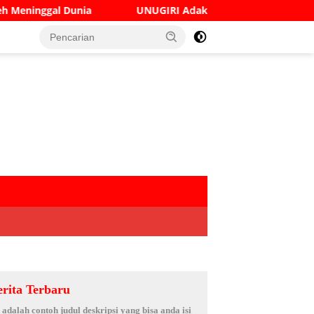
UNUGIRI Adakan Seminar Digital Marketing Guna Meningk
erita Terbaru
i adalah contoh judul deskripsi yang bisa anda isi