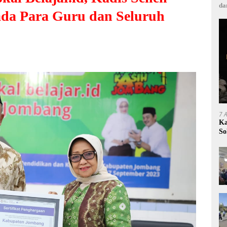
da
ada Para Guru dan Seluruh
7 
Ka
So