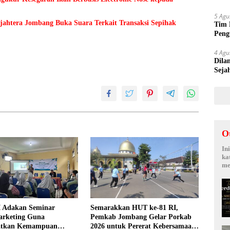
Suy
5 Agu
ejahtera Jombang Buka Suara Terkait Transaksi Sepihak
Tim 
Peng
kepa
4 Agu
Dila
Seja
Sepi
O
In
ka
me
 Adakan Seminar
Semarakkan HUT ke-81 RI,
arketing Guna
Pemkab Jombang Gelar Porkab
atkan Kemampuan
2026 untuk Pererat Kebersamaan