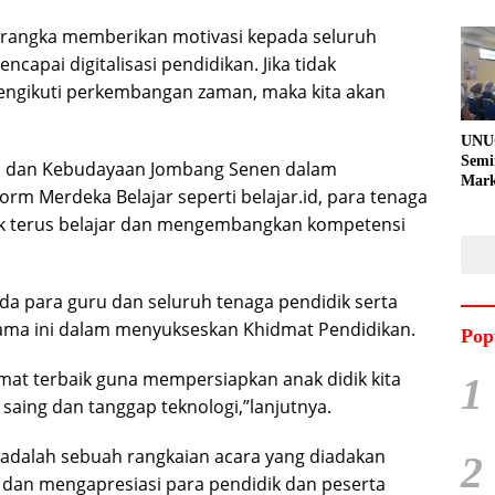
m rangka memberikan motivasi kepada seluruh
capai digitalisasi pendidikan. Jika tidak
ngikuti perkembangan zaman, maka kita akan
UNU
Semi
an dan Kebudayaan Jombang Senen dalam
Mark
rm Merdeka Belajar seperti belajar.id, para tenaga
Meni
 terus belajar dan mengembangkan kompetensi
Kem
Pro
Pran
a para guru dan seluruh tenaga pendidik serta
selama ini dalam menyukseskan Khidmat Pendidikan.
Pop
mat terbaik guna mempersiapkan anak didik kita
1
saing dan tanggap teknologi,”lanjutnya.
 adalah sebuah rangkaian acara yang diadakan
2
n mengapresiasi para pendidik dan peserta