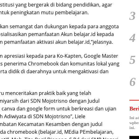
stitusi yang bergerak di bidang pendidikan, agar
3
ntuk peningkatan mutu pembelajaran.
erikan semangat dan dukungan kepada para anggota
ialisasikan pemanfaatan Akun belajar.id kepada
4
 pemanfaatan aktivasi akun belajar.id,”jelasnya.
an apresiasi kepada para Ko-Kapten, Google Master
5
as penerima Chromebook dan komunitas lokal yang
ta didik di daerahnya untuk mengaktivasi dan
6
u menceritakan praktik baik yang telah
miyarsih dari SDN Mojotrisno dengan Judul
canva dan google form untuk berkreasi dan ujian
Ber
 Adiwiyata di SDN Mojotrisno”, Liele
Ini a
wpber
Jombatan Kecamatan Kesamben dengan judul
ini.
ada chromebook (belajar.id, MEdia PEmbelajaran,