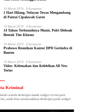
16 Maret 2019
0 Komentar
2 Hari Hilang, Nelayan Tewas Mengambang
di Pantai Cipalawah Garut
16 Maret 2019
0 Komentar
14 Tahun Terbunuhnya Munir, Polri Didesak
Bentuk Tim Khusus
16 Maret 2019
0 Komentar
Prabowo Resmikan Kantor DPD Gerindra di
Banten
16 Maret 2019
0 Komentar
Video: Kelemahan dan Kelebihan All New
Terios
ita Kriminal
dalah contoh deskripsi untuk widget recent post
ita, anda bisa memasukkan deskripsi pada widget