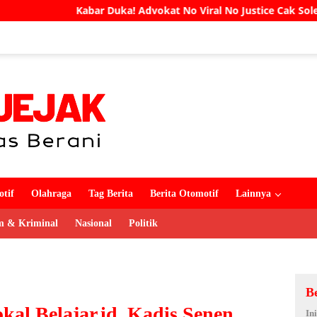
ka! Advokat No Viral No Justice Cak Soleh Meninggal Dunia
tif
Olahraga
Tag Berita
Berita Otomotif
Lainnya
 & Kriminal
Nasional
Politik
B
kal Belajar.id, Kadis Senen
In