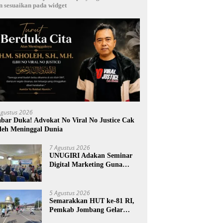
n sesuaikan pada widget
Agustus 2026
bar Duka! Advokat No Viral No Justice Cak
leh Meninggal Dunia
7 Agustus 2026
UNUGIRI Adakan Seminar
Digital Marketing Guna
Meningkatkan Kemampuan
Pemasaran Produk UMKM
Desa Prangi
5 Agustus 2026
Semarakkan HUT ke-81 RI,
Pemkab Jombang Gelar
Porkab 2026 untuk Pererat