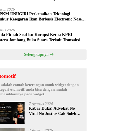
ud
stus 2026
PKM UNUGIRI Perkenalkan Teknologi
ukur Kesegaran Ikan Berbasis Electronic Nose
da Nelayan Tuban
stus 2026
nda Fitnah Soal Isu Korupsi Ketua KPRI
htera Jombang Buka Suara Terkait Transaksi
hak Oknum Manajer
Selengkapnya
tomotif
i adalah contoh keterangan untuk widget dengan
tegori otomotif, anda bisa dengan mudah
masukkannya pada widget.
7 Agustus 2026
Kabar Duka! Advokat No
Viral No Justice Cak Soleh
Meninggal Dunia
7 Agustus 2026