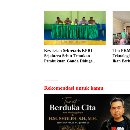
Pemasar
Prangi
Kesaksian Sekretaris KPRI
Tim PKM
Sejahtera Sebut Temukan
Teknolog
Pembukuan Ganda Diduga
Ikan Berb
Dilakukan Suyud
kepada N
Rekomendasi untuk kamu