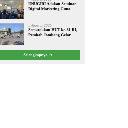
UNUGIRI Adakan Seminar
Digital Marketing Guna
Meningkatkan Kemampuan
Pemasaran Produk UMKM
Desa Prangi
5 Agustus 2026
Semarakkan HUT ke-81 RI,
Pemkab Jombang Gelar
Porkab 2026 untuk Pererat
Kebersamaan ASN
Selengkapnya