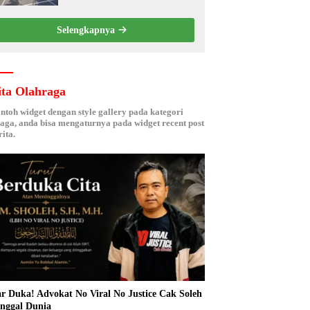
Kebersamaan ASN
Selengkapnya
ita Olahraga
ontoh widget dengan style gallery pada kategori
aga, anda bisa mengaturnya pada widget recent post
ita.
r Duka! Advokat No Viral No Justice Cak Soleh
nggal Dunia