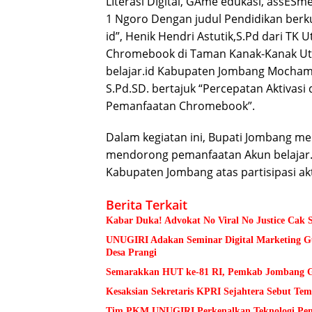
LIterasi DIgital, GAme edukasi, assESme
1 Ngoro Dengan judul Pendidikan berkua
id”, Henik Hendri Astutik,S.Pd dari T
Chromebook di Taman Kanak-Kanak Utam
belajar.id Kabupaten Jombang Mochamad
S.Pd.SD. bertajuk “Percepatan Aktivasi
Pemanfaatan Chromebook”.
Dalam kegiatan ini, Bupati Jombang me
mendorong pemanfaatan Akun belajar
Kabupaten Jombang atas partisipasi akti
Berita Terkait
Kabar Duka! Advokat No Viral No Justice Cak 
UNUGIRI Adakan Seminar Digital Marketing
Desa Prangi
Semarakkan HUT ke-81 RI, Pemkab Jombang Ge
Kesaksian Sekretaris KPRI Sejahtera Sebut 
Tim PKM UNUGIRI Perkenalkan Teknologi Pengu