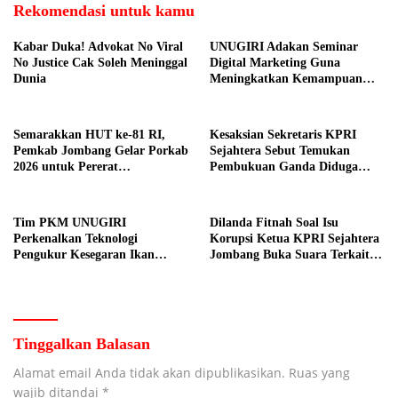
Rekomendasi untuk kamu
Kabar Duka! Advokat No Viral
UNUGIRI Adakan Seminar
No Justice Cak Soleh Meninggal
Digital Marketing Guna
Dunia
Meningkatkan Kemampuan
Pemasaran Produk UMKM
Desa Prangi
Semarakkan HUT ke-81 RI,
Kesaksian Sekretaris KPRI
Pemkab Jombang Gelar Porkab
Sejahtera Sebut Temukan
2026 untuk Pererat
Pembukuan Ganda Diduga
Kebersamaan ASN
Dilakukan Suyud
Tim PKM UNUGIRI
Dilanda Fitnah Soal Isu
Perkenalkan Teknologi
Korupsi Ketua KPRI Sejahtera
Pengukur Kesegaran Ikan
Jombang Buka Suara Terkait
Berbasis Electronic Nose kepada
Transaksi Sepihak Oknum
Nelayan Tuban
Manajer
Tinggalkan Balasan
Alamat email Anda tidak akan dipublikasikan.
Ruas yang
wajib ditandai
*