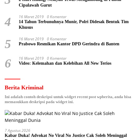
Cipalawah Garut
16 Maret 2019
0 Komentar
4
14 Tahun Terbunuhnya Munir, Polri Didesak Bentuk Tim
Khusus
16 Maret 2019
0 Komentar
5
Prabowo Resmikan Kantor DPD Gerindra di Banten
16 Maret 2019
0 Komentar
6
Video: Kelemahan dan Kelebihan All New Terios
Berita Kriminal
Ini adalah contoh deskripsi untuk widget recent post wpberita, anda bisa
memasukkan deskripsi pada widget ini.
7 Agustus 2026
Kabar Duka! Advokat No Viral No Justice Cak Soleh Meninggal