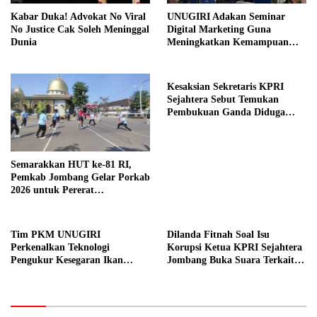
Kabar Duka! Advokat No Viral
UNUGIRI Adakan Seminar
No Justice Cak Soleh Meninggal
Digital Marketing Guna
Dunia
Meningkatkan Kemampuan
Pemasaran Produk UMKM
Desa Prangi
Kesaksian Sekretaris KPRI
Sejahtera Sebut Temukan
Pembukuan Ganda Diduga
Dilakukan Suyud
Semarakkan HUT ke-81 RI,
Pemkab Jombang Gelar Porkab
2026 untuk Pererat
Kebersamaan ASN
Tim PKM UNUGIRI
Dilanda Fitnah Soal Isu
Perkenalkan Teknologi
Korupsi Ketua KPRI Sejahtera
Pengukur Kesegaran Ikan
Jombang Buka Suara Terkait
Berbasis Electronic Nose kepada
Transaksi Sepihak Oknum
Nelayan Tuban
Manajer