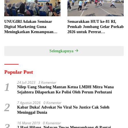
UNUGIRI Adakan Seminar
Semarakkan HUT ke-81 RI,
Digital Marketing Guna
Pemkab Jombang Gelar Porkab
Meningkatkan Kemampuan
2026 untuk Pererat
Pemasaran Produk UMKM
Kebersamaan ASN
Desa Prangi
Selengkapnya
Popular Post
24 Juli 2023
3 Komentar
1
Nilep Uang Sharing Mantan Ketua LMDH Mitra Wana
Sejahtera Dilaporkan Ke Polisi Oleh Perum Perhutani
7 Agustus 2026
0 Komentar
2
Kabar Duka! Advokat No Viral No Justice Cak Soleh
Meninggal Dunia
16 Maret 2019
0 Komentar
3
2 Hari Hilang, Nelayan Tewas Mengambang di Pantai