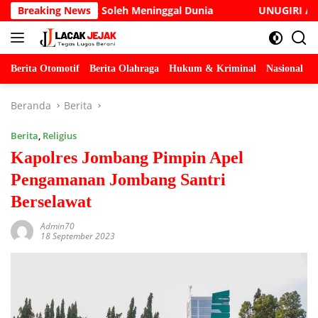
Langsung
Justice Cak Soleh Meninggal Dunia
Breaking News
UNUGIRI Adakan Sem
ke
konten
Berita Otomotif
Berita Olahraga
Hukum & Kriminal
Nasional
P
Beranda
Berita
Berita
,
Religius
Kapolres Jombang Pimpin Apel
Pengamanan Jombang Santri
Berselawat
Admin70
18 September 2023