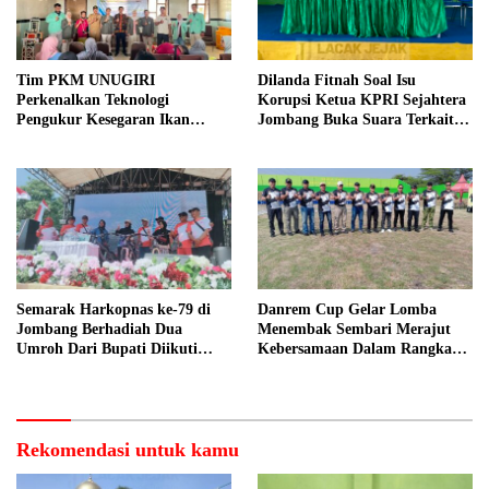
Tim PKM UNUGIRI
Dilanda Fitnah Soal Isu
Perkenalkan Teknologi
Korupsi Ketua KPRI Sejahtera
Pengukur Kesegaran Ikan
Jombang Buka Suara Terkait
Berbasis Electronic Nose kepada
Transaksi Sepihak Oknum
Nelayan Tuban
Manajer
Semarak Harkopnas ke-79 di
Danrem Cup Gelar Lomba
Jombang Berhadiah Dua
Menembak Sembari Merajut
Umroh Dari Bupati Diikuti
Kebersamaan Dalam Rangka
Ribuan Peserta
HUT Kemerdekaan RI ke 81 di
Jombang
Rekomendasi untuk kamu