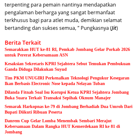
terpenting para pemain nantinya mendapatkan
pengalaman berharga yang sangat bermanfaat
terkhusus bagi para atlet muda, demikian selamat
bertanding dan sukses semua, ” Pungkasnya (
Jit
)
Berita Terkait
Semarakkan HUT ke-81 RI, Pemkab Jombang Gelar Porkab 2026
untuk Pererat Kebersamaan ASN
Kesaksian Sekretaris KPRI Sejahtera Sebut Temukan Pembukuan
Ganda Diduga Dilakukan Suyud
Tim PKM UNUGIRI Perkenalkan Teknologi Pengukur Kesegaran
Ikan Berbasis Electronic Nose kepada Nelayan Tuban
Dilanda Fitnah Soal Isu Korupsi Ketua KPRI Sejahtera Jombang
Buka Suara Terkait Transaksi Sepihak Oknum Manajer
Semarak Harkopnas ke-79 di Jombang Berhadiah Dua Umroh Dari
Bupati Diikuti Ribuan Peserta
Danrem Cup Gelar Lomba Menembak Sembari Merajut
Kebersamaan Dalam Rangka HUT Kemerdekaan RI ke 81 di
Jombang