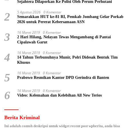
Sejahtera Dilaporkan Ke Polisi Oleh Perum Perhutani
5 Agustus 2026
0 Komentar
2
Semarakkan HUT ke-81 RI, Pemkab Jombang Gelar Porkab
2026 untuk Pererat Kebersamaan ASN
16 Maret 2019
0 Komentar
3
2 Hari Hilang, Nelayan Tewas Mengambang di Pantai
Cipalawah Garut
16 Maret 2019
0 Komentar
4
14 Tahun Terbunuhnya Munir, Polri Didesak Bentuk Tim
Khusus
16 Maret 2019
0 Komentar
5
Prabowo Resmikan Kantor DPD Gerindra di Banten
16 Maret 2019
0 Komentar
6
Video: Kelemahan dan Kelebihan All New Terios
Berita Kriminal
Ini adalah contoh deskripsi untuk widget recent post wpberita, anda bisa