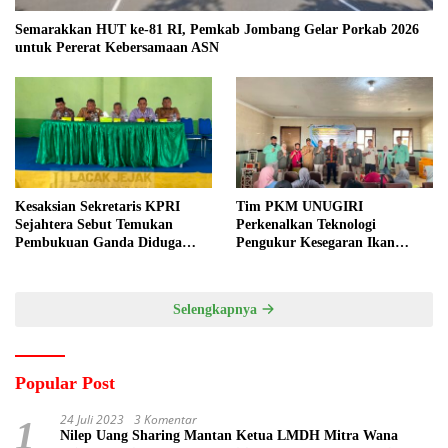
Semarakkan HUT ke-81 RI, Pemkab Jombang Gelar Porkab 2026
untuk Pererat Kebersamaan ASN
Kesaksian Sekretaris KPRI
Tim PKM UNUGIRI
Sejahtera Sebut Temukan
Perkenalkan Teknologi
Pembukuan Ganda Diduga
Pengukur Kesegaran Ikan
Dilakukan Suyud
Berbasis Electronic Nose kepada
Nelayan Tuban
Selengkapnya
Popular Post
24 Juli 2023
3 Komentar
1
Nilep Uang Sharing Mantan Ketua LMDH Mitra Wana