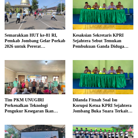
Semarakkan HUT ke-81 RI,
Kesaksian Sekretaris KPRI
Pemkab Jombang Gelar Porkab
Sejahtera Sebut Temukan
2026 untuk Pererat
Pembukuan Ganda Diduga
Kebersamaan ASN
Dilakukan Suyud
Tim PKM UNUGIRI
Dilanda Fitnah Soal Isu
Perkenalkan Teknologi
Korupsi Ketua KPRI Sejahtera
Pengukur Kesegaran Ikan
Jombang Buka Suara Terkait
Berbasis Electronic Nose kepada
Transaksi Sepihak Oknum
Nelayan Tuban
Manajer