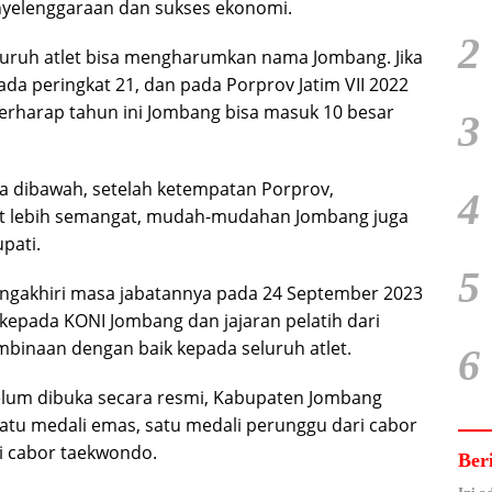
enyelenggaraan dan sukses ekonomi.
2
uruh atlet bisa mengharumkan nama Jombang. Jika
da peringkat 21, dan pada Porprov Jatim VII 2022
erharap tahun ini Jombang bisa masuk 10 besar
3
ya dibawah, setelah ketempatan Porprov,
4
let lebih semangat, mudah-mudahan Jombang juga
pati.
5
ngakhiri masa jabatannya pada 24 September 2023
kepada KONI Jombang dan jajaran pelatih dari
binaan dengan baik kepada seluruh atlet.
6
lum dibuka secara resmi, Kabupaten Jombang
 satu medali emas, satu medali perunggu dari cabor
ri cabor taekwondo.
Ber