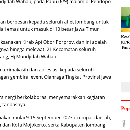
ndjidah Wahab, pada Rabu (6/9) malam di Pendopo
an berpesan kepada seluruh atlet Jombang untuk
ali emas untuk masuk di 10 besar Jawa Timur
Kesa
aksanakan Kirab Api Obor Porprov, dan ini adalah
KPRI
Tem
gnya hingga melewati 21 Kecamatan seluruh
Gand
bang, Hj Mundjidah Wahab
Dila
terimakasih dan apresiasi kepada seluruh
an gembira, event Olahraga Tingkat Provinsi Jawa
ersinergi berkolaborasi menyemarakkan kegiatan
, tandasnya.
Pop
sanakan mulai 9-15 September 2023 di empat daerah,
1
en dan Kota Mojokerto, serta Kabupaten Jombang