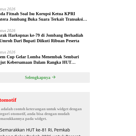
da Nelayan Tuban
stus 2026
nda Fitnah Soal Isu Korupsi Ketua KPRI
htera Jombang Buka Suara Terkait Transaksi
hak Oknum Manajer
stus 2026
rak Harkopnas ke-79 di Jombang Berhadiah
Umroh Dari Bupati Diikuti Ribuan Peserta
stus 2026
em Cup Gelar Lomba Menembak Sembari
jut Kebersamaan Dalam Rangka HUT
rdekaan RI ke 81 di Jombang
Selengkapnya
tomotif
i adalah contoh keterangan untuk widget dengan
tegori otomotif, anda bisa dengan mudah
masukkannya pada widget.