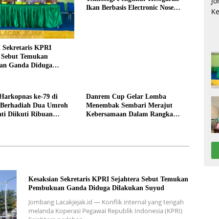
Ikan Berbasis Electronic Nose
kepada Nelayan Tuban
 Sekretaris KPRI
a Sebut Temukan
an Ganda Diduga
n Suyud
Harkopnas ke-79 di
Danrem Cup Gelar Lomba
Berhadiah Dua Umroh
Menembak Sembari Merajut
ti Diikuti Ribuan
Kebersamaan Dalam Rangka
HUT Kemerdekaan RI ke 81 di
Jombang
Kesaksian Sekretaris KPRI Sejahtera Sebut Temukan
Pembukuan Ganda Diduga Dilakukan Suyud
Jombang Lacakjejak.id — Konflik internal yang tengah
melanda Koperasi Pegawai Republik Indonesia (KPRI)