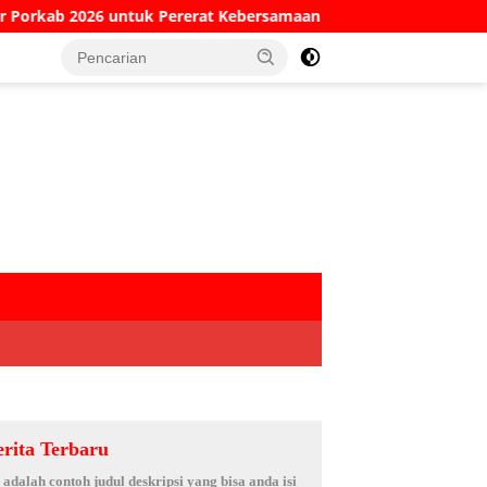
 untuk Pererat Kebersamaan ASN
Kesaksian Sekretaris
erita Terbaru
i adalah contoh judul deskripsi yang bisa anda isi