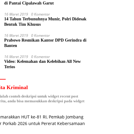
di Pantai Cipalawah Garut
16 Maret 2019
0 Komentar
14 Tahun Terbunuhnya Munir, Polri Didesak
Bentuk Tim Khusus
16 Maret 2019
0 Komentar
Prabowo Resmikan Kantor DPD Gerindra di
Banten
16 Maret 2019
0 Komentar
Video: Kelemahan dan Kelebihan All New
Terios
ita Kriminal
dalah contoh deskripsi untuk widget recent post
ita, anda bisa memasukkan deskripsi pada widget