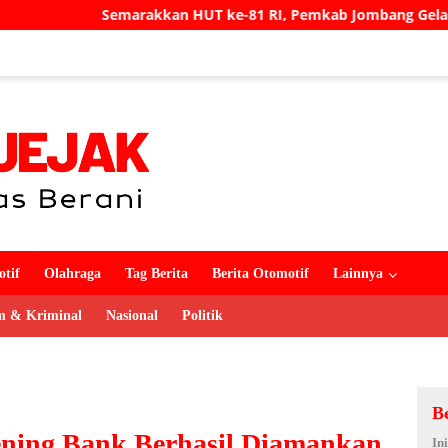
Semarakkan HUT ke-81 RI, Pemkab Jombang Gelar Porkab 2026
tif
Olahraga
Tag Berita
Berita Otomotif
Lainnya
 & Kriminal
Nasional
Politik
B
ening Bank Berhasil Diamankan
In