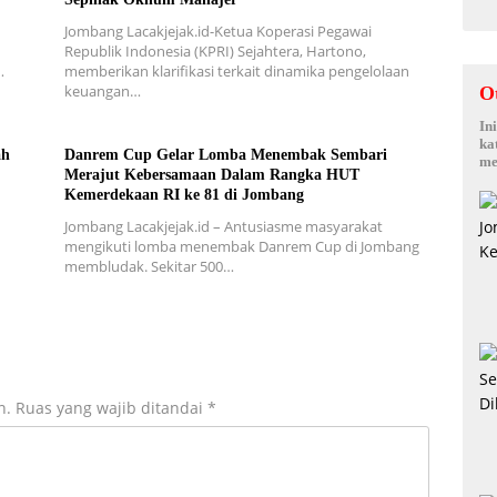
Jombang Lacakjejak.id-Ketua Koperasi Pegawai
Republik Indonesia (KPRI) Sejahtera, Hartono,
…
memberikan klarifikasi terkait dinamika pengelolaan
keuangan…
O
In
ka
ah
Danrem Cup Gelar Lomba Menembak Sembari
me
Merajut Kebersamaan Dalam Rangka HUT
Kemerdekaan RI ke 81 di Jombang
Jombang Lacakjejak.id – Antusiasme masyarakat
mengikuti lomba menembak Danrem Cup di Jombang
membludak. Sekitar 500…
n.
Ruas yang wajib ditandai
*