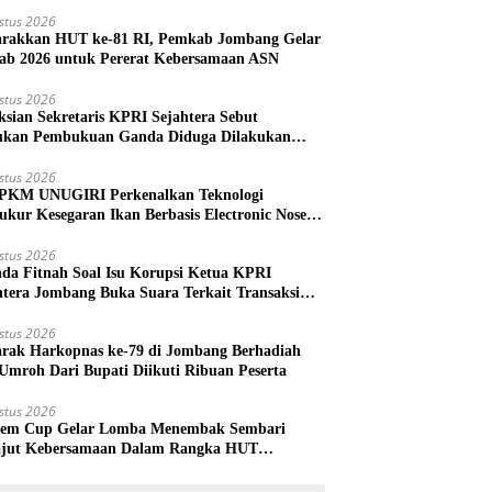
stus 2026
rakkan HUT ke-81 RI, Pemkab Jombang Gelar
ab 2026 untuk Pererat Kebersamaan ASN
stus 2026
ksian Sekretaris KPRI Sejahtera Sebut
kan Pembukuan Ganda Diduga Dilakukan
ud
stus 2026
PKM UNUGIRI Perkenalkan Teknologi
ukur Kesegaran Ikan Berbasis Electronic Nose
da Nelayan Tuban
stus 2026
nda Fitnah Soal Isu Korupsi Ketua KPRI
htera Jombang Buka Suara Terkait Transaksi
hak Oknum Manajer
stus 2026
rak Harkopnas ke-79 di Jombang Berhadiah
Umroh Dari Bupati Diikuti Ribuan Peserta
stus 2026
em Cup Gelar Lomba Menembak Sembari
jut Kebersamaan Dalam Rangka HUT
rdekaan RI ke 81 di Jombang