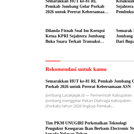
Semarakkan HUT ke-81 RI,
Kesaksian
Pemkab Jombang Gelar Porkab
Sejahter
2026 untuk Pererat Kebersamaan
Pembuku
ASN
Dilakuka
Dilanda Fitnah Soal Isu Korupsi
Semarak 
Ketua KPRI Sejahtera Jombang
Jombang 
Buka Suara Terkait Transaksi
Dari Bupa
Sepihak Oknum Manajer
Peserta
Rekomendasi untuk kamu
Semarakkan HUT ke-81 RI, Pemkab Jombang G
Porkab 2026 untuk Pererat Kebersamaan ASN
Jombang Lacakjejak.id — Pemerintah Kabupaten
Jombang menggelar Pekan Olahraga Kabupaten
(Porkab) tahun 2026 lingkup Pemkab…
Tim PKM UNUGIRI Perkenalkan Teknologi
Pengukur Kesegaran Ikan Berbasis Electronic N
kepada Nelayan Tuban