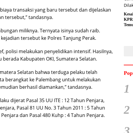
aya transaksi yang baru tersebut dan dijelaskan
Kesa
n tersebut,” tandasnya.
KPRI
Tem
bungan miliknya. Ternyata isinya sudah raib.
Gand
Dila
 kejadian tersebut ke Polres Tanjung Perak.
f, polisi melakukan penyelidikan intensif. Hasilnya,
u berada Kabupaten OKI, Sumatera Selatan.
matera Selatan bahwa terduga pelaku telah
Pop
ota berangkat ke Palembang untuk melakukan
1
emudian berhasil diamankan,” tandasnya.
laku dijerat Pasal 35 UU ITE : 12 Tahun Penjara,
2
Penjara, Pasal 81 UU No. 3 Tahun 2011 : 5 Tahun
 Penjara dan Pasal 480 Kuhp : 4 Tahun Penjara.
3