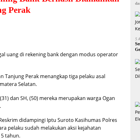
da
ng Perak
5 
Se
Ge
egal uang di rekening bank dengan modus operator
A
han Tanjung Perak menangkap tiga pelaku asal
umatera Selatan.
W, (31) dan SH, (50) mereka merupakan warga Ogan
.
t Reskrim didampingi Iptu Suroto Kasihumas Polres
ra pelaku sudah melakukan aksi kejahatan
5 tahun.