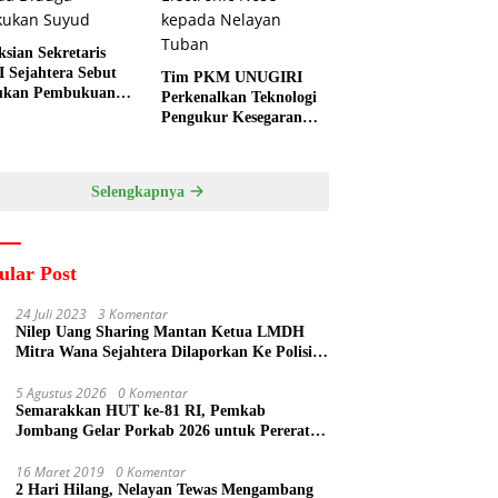
ksian Sekretaris
 Sejahtera Sebut
Tim PKM UNUGIRI
ukan Pembukuan
Perkenalkan Teknologi
a Diduga
Pengukur Kesegaran
kukan Suyud
Ikan Berbasis Electronic
Nose kepada Nelayan
Tuban
Selengkapnya
ular Post
24 Juli 2023
3 Komentar
Nilep Uang Sharing Mantan Ketua LMDH
Mitra Wana Sejahtera Dilaporkan Ke Polisi
Oleh Perum Perhutani
5 Agustus 2026
0 Komentar
Semarakkan HUT ke-81 RI, Pemkab
Jombang Gelar Porkab 2026 untuk Pererat
Kebersamaan ASN
16 Maret 2019
0 Komentar
2 Hari Hilang, Nelayan Tewas Mengambang