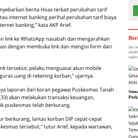
yebarkan berita Hoax terkait perubahan tarif
tau internet banking perihal perubahan tarif biaya
ernet banking,” kata AKP Arief.
Ber
mkan link ke WhatsApp nasabah dan mengarahkan
asi dengan membuka link dan mengisi form dari
Ini c
olahr
wpber
ink tersebut, pelaku menguasai akun mobile
uras uang di rekening korban,” ujarnya.
anya laporan dari koran pegawai Puskesmas Tanah
Sema
P (33) akan melakukan transaksi keuangan,
Pork
ik puskesmas telah berkurang.
r berkurang, lantas korban DIP cepat-cepat
kesmas tersebut,” tutur Arief, kepada wartawan,