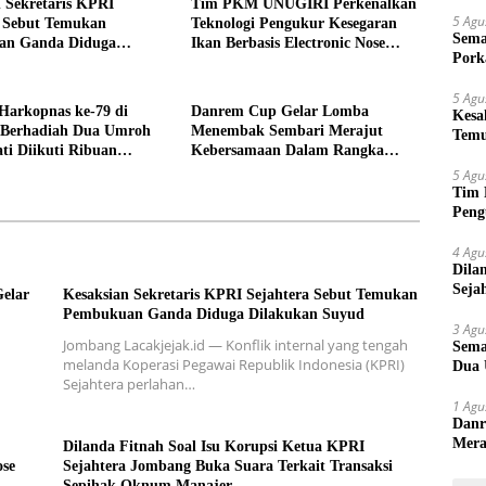
 Sekretaris KPRI
Tim PKM UNUGIRI Perkenalkan
5 Agu
a Sebut Temukan
Teknologi Pengukur Kesegaran
Sema
an Ganda Diduga
Ikan Berbasis Electronic Nose
Pork
n Suyud
kepada Nelayan Tuban
5 Agu
Harkopnas ke-79 di
Danrem Cup Gelar Lomba
Kesa
Berhadiah Dua Umroh
Menembak Sembari Merajut
Temu
ti Diikuti Ribuan
Kebersamaan Dalam Rangka
Suy
HUT Kemerdekaan RI ke 81 di
5 Agu
Jombang
Tim 
Peng
kepa
4 Agu
Dila
Seja
elar
Kesaksian Sekretaris KPRI Sejahtera Sebut Temukan
Sepi
Pembukuan Ganda Diduga Dilakukan Suyud
3 Agu
Jombang Lacakjejak.id — Konflik internal yang tengah
Sema
melanda Koperasi Pegawai Republik Indonesia (KPRI)
Dua 
Sejahtera perlahan…
1 Agu
Danr
Mera
Dilanda Fitnah Soal Isu Korupsi Ketua KPRI
Keme
ose
Sejahtera Jombang Buka Suara Terkait Transaksi
Sepihak Oknum Manajer