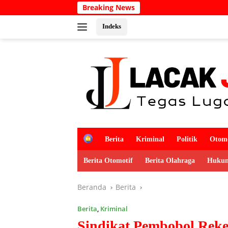
Langsung
Breaking News
ke
konten
Indeks
H
Berita
Kriminal
Politik
Otomo
o
m
Berita Otomotif
Berita Olahraga
Hukum
e
Beranda
Berita
Berita
,
Kriminal
Sindikat Pembobol Rek