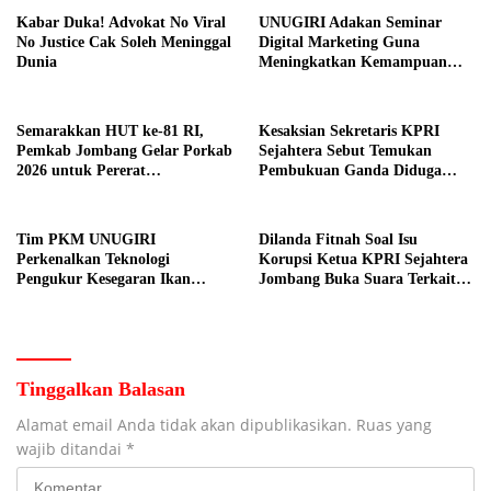
Kabar Duka! Advokat No Viral
UNUGIRI Adakan Seminar
No Justice Cak Soleh Meninggal
Digital Marketing Guna
Dunia
Meningkatkan Kemampuan
Pemasaran Produk UMKM
Desa Prangi
Semarakkan HUT ke-81 RI,
Kesaksian Sekretaris KPRI
Pemkab Jombang Gelar Porkab
Sejahtera Sebut Temukan
2026 untuk Pererat
Pembukuan Ganda Diduga
Kebersamaan ASN
Dilakukan Suyud
Tim PKM UNUGIRI
Dilanda Fitnah Soal Isu
Perkenalkan Teknologi
Korupsi Ketua KPRI Sejahtera
Pengukur Kesegaran Ikan
Jombang Buka Suara Terkait
Berbasis Electronic Nose kepada
Transaksi Sepihak Oknum
Nelayan Tuban
Manajer
Tinggalkan Balasan
Alamat email Anda tidak akan dipublikasikan.
Ruas yang
wajib ditandai
*