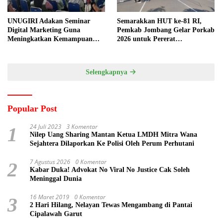
UNUGIRI Adakan Seminar
Semarakkan HUT ke-81 RI,
Digital Marketing Guna
Pemkab Jombang Gelar Porkab
Meningkatkan Kemampuan
2026 untuk Pererat
Pemasaran Produk UMKM
Kebersamaan ASN
Desa Prangi
Selengkapnya
Popular Post
24 Juli 2023
3 Komentar
1
Nilep Uang Sharing Mantan Ketua LMDH Mitra Wana
Sejahtera Dilaporkan Ke Polisi Oleh Perum Perhutani
7 Agustus 2026
0 Komentar
2
Kabar Duka! Advokat No Viral No Justice Cak Soleh
Meninggal Dunia
16 Maret 2019
0 Komentar
3
2 Hari Hilang, Nelayan Tewas Mengambang di Pantai
Cipalawah Garut