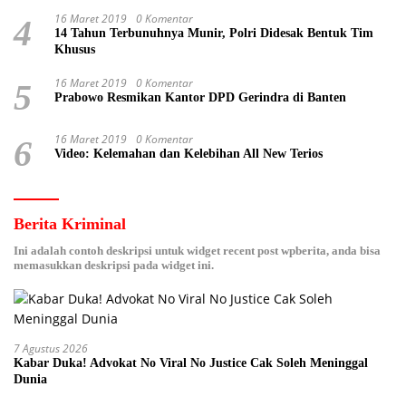
16 Maret 2019
0 Komentar
4
14 Tahun Terbunuhnya Munir, Polri Didesak Bentuk Tim
Khusus
16 Maret 2019
0 Komentar
5
Prabowo Resmikan Kantor DPD Gerindra di Banten
16 Maret 2019
0 Komentar
6
Video: Kelemahan dan Kelebihan All New Terios
Berita Kriminal
Ini adalah contoh deskripsi untuk widget recent post wpberita, anda bisa
memasukkan deskripsi pada widget ini.
7 Agustus 2026
Kabar Duka! Advokat No Viral No Justice Cak Soleh Meninggal
Dunia