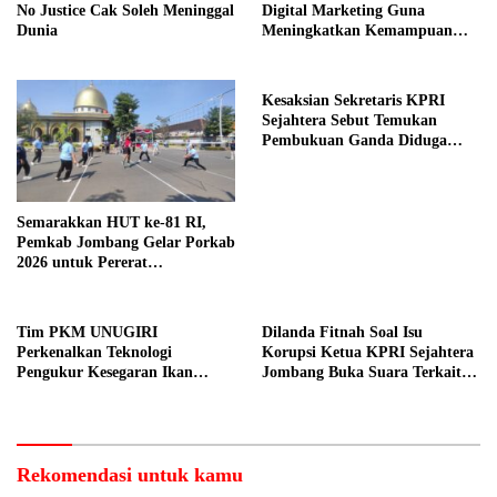
No Justice Cak Soleh Meninggal
Digital Marketing Guna
Dunia
Meningkatkan Kemampuan
Pemasaran Produk UMKM
Desa Prangi
Kesaksian Sekretaris KPRI
Sejahtera Sebut Temukan
Pembukuan Ganda Diduga
Dilakukan Suyud
Semarakkan HUT ke-81 RI,
Pemkab Jombang Gelar Porkab
2026 untuk Pererat
Kebersamaan ASN
Tim PKM UNUGIRI
Dilanda Fitnah Soal Isu
Perkenalkan Teknologi
Korupsi Ketua KPRI Sejahtera
Pengukur Kesegaran Ikan
Jombang Buka Suara Terkait
Berbasis Electronic Nose kepada
Transaksi Sepihak Oknum
Nelayan Tuban
Manajer
Rekomendasi untuk kamu