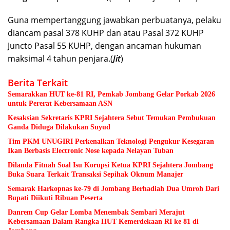
Guna mempertanggung jawabkan perbuatanya, pelaku
diancam pasal 378 KUHP dan atau Pasal 372 KUHP
Juncto Pasal 55 KUHP, dengan ancaman hukuman
maksimal 4 tahun penjara.(
Jit
)
Berita Terkait
Semarakkan HUT ke-81 RI, Pemkab Jombang Gelar Porkab 2026
untuk Pererat Kebersamaan ASN
Kesaksian Sekretaris KPRI Sejahtera Sebut Temukan Pembukuan
Ganda Diduga Dilakukan Suyud
Tim PKM UNUGIRI Perkenalkan Teknologi Pengukur Kesegaran
Ikan Berbasis Electronic Nose kepada Nelayan Tuban
Dilanda Fitnah Soal Isu Korupsi Ketua KPRI Sejahtera Jombang
Buka Suara Terkait Transaksi Sepihak Oknum Manajer
Semarak Harkopnas ke-79 di Jombang Berhadiah Dua Umroh Dari
Bupati Diikuti Ribuan Peserta
Danrem Cup Gelar Lomba Menembak Sembari Merajut
Kebersamaan Dalam Rangka HUT Kemerdekaan RI ke 81 di