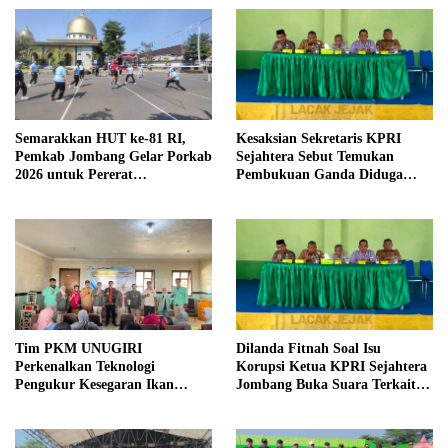
Semarakkan HUT ke-81 RI,
Kesaksian Sekretaris KPRI
Pemkab Jombang Gelar Porkab
Sejahtera Sebut Temukan
2026 untuk Pererat
Pembukuan Ganda Diduga
Kebersamaan ASN
Dilakukan Suyud
Tim PKM UNUGIRI
Dilanda Fitnah Soal Isu
Perkenalkan Teknologi
Korupsi Ketua KPRI Sejahtera
Pengukur Kesegaran Ikan
Jombang Buka Suara Terkait
Berbasis Electronic Nose kepada
Transaksi Sepihak Oknum
Nelayan Tuban
Manajer