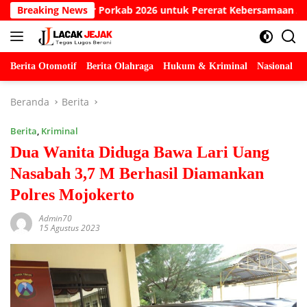
Langsung
g Gelar Porkab 2026 untuk Pererat Kebersamaan ASN
Breaking News
ke
konten
Berita Otomotif
Berita Olahraga
Hukum & Kriminal
Nasional
P
Beranda
Berita
Berita
,
Kriminal
Dua Wanita Diduga Bawa Lari Uang
Nasabah 3,7 M Berhasil Diamankan
Polres Mojokerto
Admin70
15 Agustus 2023