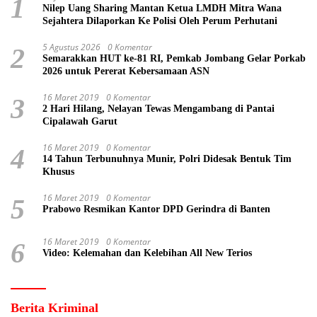
1
Nilep Uang Sharing Mantan Ketua LMDH Mitra Wana
Sejahtera Dilaporkan Ke Polisi Oleh Perum Perhutani
5 Agustus 2026
0 Komentar
2
Semarakkan HUT ke-81 RI, Pemkab Jombang Gelar Porkab
2026 untuk Pererat Kebersamaan ASN
16 Maret 2019
0 Komentar
3
2 Hari Hilang, Nelayan Tewas Mengambang di Pantai
Cipalawah Garut
16 Maret 2019
0 Komentar
4
14 Tahun Terbunuhnya Munir, Polri Didesak Bentuk Tim
Khusus
16 Maret 2019
0 Komentar
5
Prabowo Resmikan Kantor DPD Gerindra di Banten
16 Maret 2019
0 Komentar
6
Video: Kelemahan dan Kelebihan All New Terios
Berita Kriminal