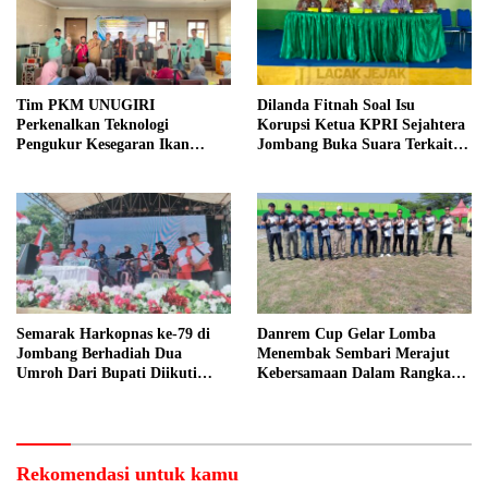
Tim PKM UNUGIRI
Dilanda Fitnah Soal Isu
Perkenalkan Teknologi
Korupsi Ketua KPRI Sejahtera
Pengukur Kesegaran Ikan
Jombang Buka Suara Terkait
Berbasis Electronic Nose kepada
Transaksi Sepihak Oknum
Nelayan Tuban
Manajer
Semarak Harkopnas ke-79 di
Danrem Cup Gelar Lomba
Jombang Berhadiah Dua
Menembak Sembari Merajut
Umroh Dari Bupati Diikuti
Kebersamaan Dalam Rangka
Ribuan Peserta
HUT Kemerdekaan RI ke 81 di
Jombang
Rekomendasi untuk kamu