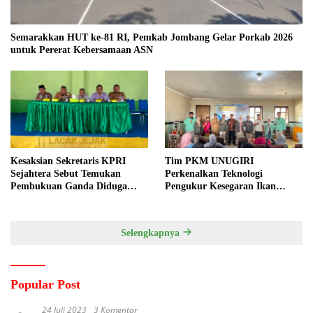
Semarakkan HUT ke-81 RI, Pemkab Jombang Gelar Porkab 2026
untuk Pererat Kebersamaan ASN
Kesaksian Sekretaris KPRI
Tim PKM UNUGIRI
Sejahtera Sebut Temukan
Perkenalkan Teknologi
Pembukuan Ganda Diduga
Pengukur Kesegaran Ikan
Dilakukan Suyud
Berbasis Electronic Nose kepada
Nelayan Tuban
Selengkapnya
Popular Post
24 Juli 2023
3 Komentar