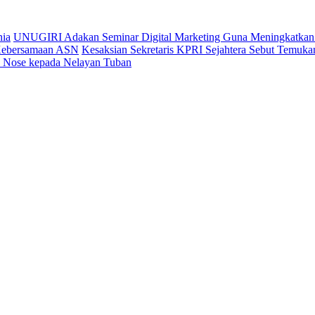
nia
UNUGIRI Adakan Seminar Digital Marketing Guna Meningkatk
 Kebersamaan ASN
Kesaksian Sekretaris KPRI Sejahtera Sebut Temu
ic Nose kepada Nelayan Tuban