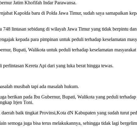
ernur Jatim Khofifah Indar Parawansa.
enjabat Kapolda baru di Polda Jawa Timur, sudah saya samapaikan kepa
 748 lintasan sebidang di wilayah Jawa Timur yang tidak berpintu dan 
engajak kepada para pimpinan untuk peduli terhadap keselamatan masya
nur, Bupati, Walikota untuk peduli terhadap keselamatan masyarakat d
i perlintasan Kereta Api dari yang luka berat hingga tewas.
 masalah musibah tapi ada masalah hukum.
uga berikan pada Ibu Gubernur, Bupati, Walikota yang peduli terhada
ngkap Irjen Toni.
daerah baik tingkat Provinsi,Kota dN Kabupaten yang sudah turut ped
 lain semoga juga bisa terus melakukannya, sehingga tidak lagi bergel