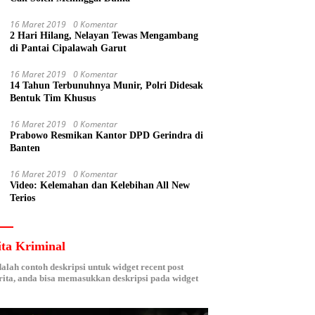
16 Maret 2019
0 Komentar
2 Hari Hilang, Nelayan Tewas Mengambang
di Pantai Cipalawah Garut
16 Maret 2019
0 Komentar
14 Tahun Terbunuhnya Munir, Polri Didesak
Bentuk Tim Khusus
16 Maret 2019
0 Komentar
Prabowo Resmikan Kantor DPD Gerindra di
Banten
16 Maret 2019
0 Komentar
Video: Kelemahan dan Kelebihan All New
Terios
ita Kriminal
dalah contoh deskripsi untuk widget recent post
ita, anda bisa memasukkan deskripsi pada widget