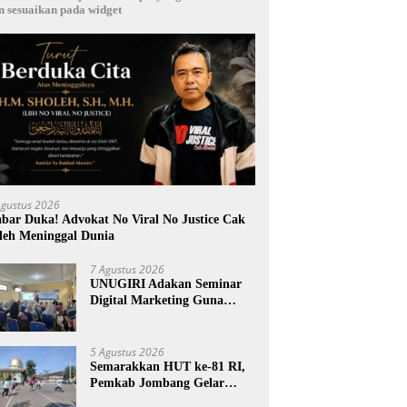
n sesuaikan pada widget
Agustus 2026
bar Duka! Advokat No Viral No Justice Cak
leh Meninggal Dunia
7 Agustus 2026
UNUGIRI Adakan Seminar
Digital Marketing Guna
Meningkatkan Kemampuan
Pemasaran Produk UMKM
Desa Prangi
5 Agustus 2026
Semarakkan HUT ke-81 RI,
Pemkab Jombang Gelar
Porkab 2026 untuk Pererat