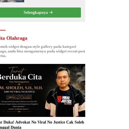
Kebersamaan ASN
Selengkapnya
ita Olahraga
ontoh widget dengan style gallery pada kategori
aga, anda bisa mengaturnya pada widget recent post
ita.
r Duka! Advokat No Viral No Justice Cak Soleh
nggal Dunia