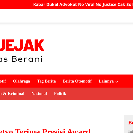
! Advokat No Viral No Justice Cak Soleh Meninggal Dunia
tif
Olahraga
Tag Berita
Berita Otomotif
Lainnya
 & Kriminal
Nasional
Politik
B
tyo Terima Presisi Award
In