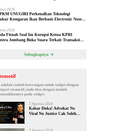
ud
stus 2026
PKM UNUGIRI Perkenalkan Teknologi
ukur Kesegaran Ikan Berbasis Electronic Nose
da Nelayan Tuban
stus 2026
nda Fitnah Soal Isu Korupsi Ketua KPRI
htera Jombang Buka Suara Terkait Transaksi
hak Oknum Manajer
Selengkapnya
tomotif
i adalah contoh keterangan untuk widget dengan
tegori otomotif, anda bisa dengan mudah
masukkannya pada widget.
7 Agustus 2026
Kabar Duka! Advokat No
Viral No Justice Cak Soleh
Meninggal Dunia
7 Agustus 2026