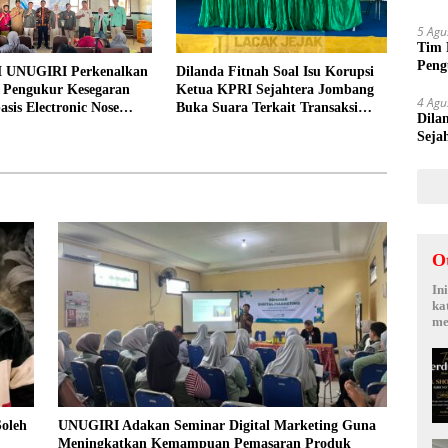
Suy
5 Agu
Tim 
Peng
 UNUGIRI Perkenalkan
Dilanda Fitnah Soal Isu Korupsi
kepa
i Pengukur Kesegaran
Ketua KPRI Sejahtera Jombang
4 Agu
asis Electronic Nose
Buka Suara Terkait Transaksi
Dila
elayan Tuban
Sepihak Oknum Manajer
Seja
Sepi
O
In
ka
me
Soleh
UNUGIRI Adakan Seminar Digital Marketing Guna
Meningkatkan Kemampuan Pemasaran Produk