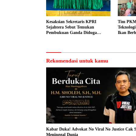
Kesaksian Sekretaris KPRI
Tim PKM
Sejahtera Sebut Temukan
Teknolog
Pembukuan Ganda Diduga
Ikan Berb
Dilakukan Suyud
kepada N
Rekomendasi untuk kamu
Kabar Duka! Advokat No Viral No Justice Cak 
Meninggal Dunia