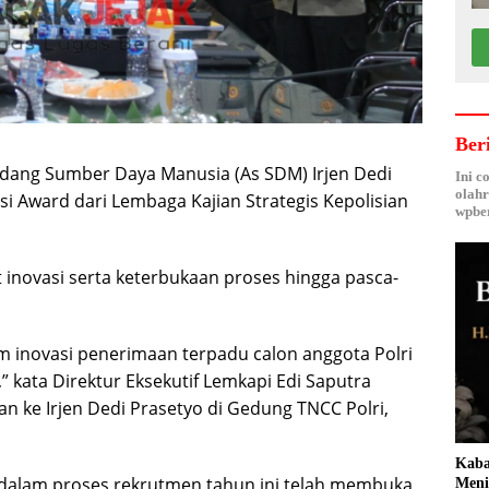
Ber
bidang Sumber Daya Manusia (As SDM) Irjen Dedi
Ini c
olahr
 Award dari Lembaga Kajian Strategis Kepolisian
wpber
 inovasi serta keterbukaan proses hingga pasca-
lam inovasi penerimaan terpadu calon anggota Polri
” kata Direktur Eksekutif Lemkapi Edi Saputra
 ke Irjen Dedi Prasetyo di Gedung TNCC Polri,
Kaba
dalam proses rekrutmen tahun ini telah membuka
Meni