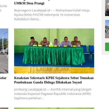
UMKM Desa Prangi
dunia
8,
Bojonegoro Lacakjejak.id – – Mahasiswa Kuliah Kerja
Nyata (KKN) PINTAR Kelompok 16 Universitas
Nahdlatul Ulama…
elar
Kesaksian Sekretaris KPRI Sejahtera Sebut Temukan
Pembukuan Ganda Diduga Dilakukan Suyud
Jombang Lacakjejak.id — Konflik internal yang tengah
melanda Koperasi Pegawai Republik Indonesia (KPRI)
Sejahtera perlahan…