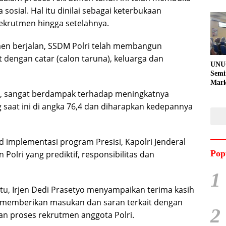
 sosial. Hal itu dinilai sebagai keterbukaan
rekrutmen hingga setelahnya.
men berjalan, SSDM Polri telah membangun
dengan catar (calon taruna), keluarga dan
UNU
Semi
Mark
Meni
di, sangat berdampak terhadap meningkatnya
Kem
g saat ini di angka 76,4 dan diharapkan kedepannya
Pro
Pran
ud implementasi program Presisi, Kapolri Jenderal
Pop
Polri yang prediktif, responsibilitas dan
1
tu, Irjen Dedi Prasetyo menyampaikan terima kasih
h memberikan masukan dan saran terkait dengan
2
an proses rekrutmen anggota Polri.