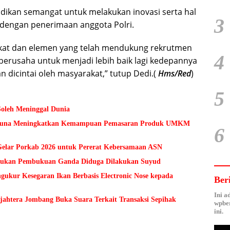
dikan semangat untuk melakukan inovasi serta hal
3
t dengan penerimaan anggota Polri.
akat dan elemen yang telah mendukung rekrutmen
4
 berusaha untuk menjadi lebih baik lagi kedepannya
n dicintai oleh masyarakat,” tutup Dedi.(
Hms/Red
)
5
Soleh Meninggal Dunia
 Guna Meningkatkan Kemampuan Pemasaran Produk UMKM
6
lar Porkab 2026 untuk Pererat Kebersamaan ASN
Temukan Pembukuan Ganda Diduga Dilakukan Suyud
kur Kesegaran Ikan Berbasis Electronic Nose kepada
Ber
Ini a
ejahtera Jombang Buka Suara Terkait Transaksi Sepihak
wpber
ini.