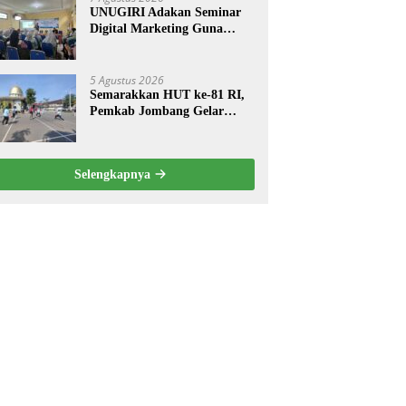
UNUGIRI Adakan Seminar
Digital Marketing Guna
Meningkatkan Kemampuan
Pemasaran Produk UMKM
Desa Prangi
5 Agustus 2026
Semarakkan HUT ke-81 RI,
Pemkab Jombang Gelar
Porkab 2026 untuk Pererat
Kebersamaan ASN
Selengkapnya