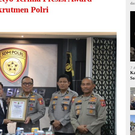
da
rutmen Polri
7 
Ka
So