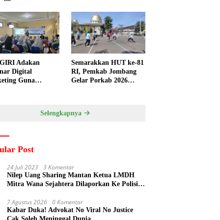
GIRI Adakan
Semarakkan HUT ke-81
nar Digital
RI, Pemkab Jombang
eting Guna
Gelar Porkab 2026
ngkatkan
untuk Pererat
ampuan Pemasaran
Kebersamaan ASN
duk UMKM Desa
Selengkapnya
gi
ular Post
24 Juli 2023
3 Komentar
Nilep Uang Sharing Mantan Ketua LMDH
Mitra Wana Sejahtera Dilaporkan Ke Polisi
Oleh Perum Perhutani
7 Agustus 2026
0 Komentar
Kabar Duka! Advokat No Viral No Justice
Cak Soleh Meninggal Dunia