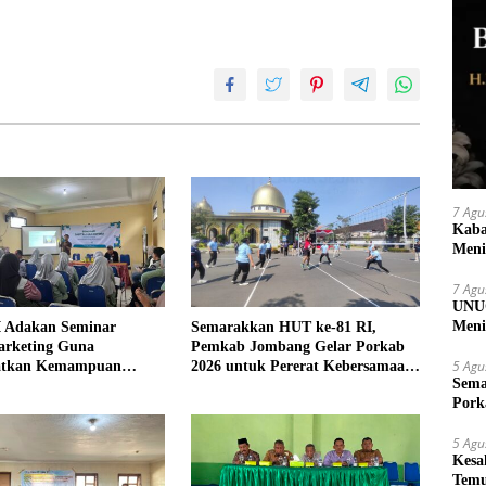
7 Agu
Kaba
Meni
7 Agu
UNUG
Meni
 Adakan Seminar
Semarakkan HUT ke-81 RI,
UMK
arketing Guna
Pemkab Jombang Gelar Porkab
5 Agu
atkan Kemampuan
2026 untuk Pererat Kebersamaan
Sema
an Produk UMKM Desa
ASN
Pork
5 Agu
Kesa
Temu