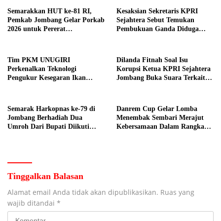
Semarakkan HUT ke-81 RI,
Kesaksian Sekretaris KPRI
Pemkab Jombang Gelar Porkab
Sejahtera Sebut Temukan
2026 untuk Pererat
Pembukuan Ganda Diduga
Kebersamaan ASN
Dilakukan Suyud
Tim PKM UNUGIRI
Dilanda Fitnah Soal Isu
Perkenalkan Teknologi
Korupsi Ketua KPRI Sejahtera
Pengukur Kesegaran Ikan
Jombang Buka Suara Terkait
Berbasis Electronic Nose kepada
Transaksi Sepihak Oknum
Nelayan Tuban
Manajer
Semarak Harkopnas ke-79 di
Danrem Cup Gelar Lomba
Jombang Berhadiah Dua
Menembak Sembari Merajut
Umroh Dari Bupati Diikuti
Kebersamaan Dalam Rangka
Ribuan Peserta
HUT Kemerdekaan RI ke 81 di
Jombang
Tinggalkan Balasan
Alamat email Anda tidak akan dipublikasikan.
Ruas yang
wajib ditandai
*