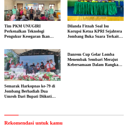
Tim PKM UNUGIRI
Dilanda Fitnah Soal Isu
Perkenalkan Teknologi
Korupsi Ketua KPRI Sejahtera
Pengukur Kesegaran Ikan
Jombang Buka Suara Terkait
Berbasis Electronic Nose kepada
Transaksi Sepihak Oknum
Nelayan Tuban
Manajer
Danrem Cup Gelar Lomba
Menembak Sembari Merajut
Kebersamaan Dalam Rangka
HUT Kemerdekaan RI ke 81 di
Jombang
Semarak Harkopnas ke-79 di
Jombang Berhadiah Dua
Umroh Dari Bupati Diikuti
Ribuan Peserta
Rekomendasi untuk kamu