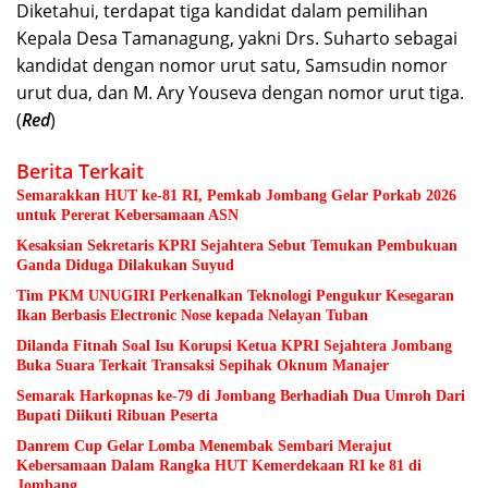
Diketahui, terdapat tiga kandidat dalam pemilihan
Kepala Desa Tamanagung, yakni Drs. Suharto sebagai
kandidat dengan nomor urut satu, Samsudin nomor
urut dua, dan M. Ary Youseva dengan nomor urut tiga.
(
Red
)
Berita Terkait
Semarakkan HUT ke-81 RI, Pemkab Jombang Gelar Porkab 2026
untuk Pererat Kebersamaan ASN
Kesaksian Sekretaris KPRI Sejahtera Sebut Temukan Pembukuan
Ganda Diduga Dilakukan Suyud
Tim PKM UNUGIRI Perkenalkan Teknologi Pengukur Kesegaran
Ikan Berbasis Electronic Nose kepada Nelayan Tuban
Dilanda Fitnah Soal Isu Korupsi Ketua KPRI Sejahtera Jombang
Buka Suara Terkait Transaksi Sepihak Oknum Manajer
Semarak Harkopnas ke-79 di Jombang Berhadiah Dua Umroh Dari
Bupati Diikuti Ribuan Peserta
Danrem Cup Gelar Lomba Menembak Sembari Merajut
Kebersamaan Dalam Rangka HUT Kemerdekaan RI ke 81 di
Jombang