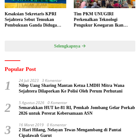
Kesaksian Sekretaris KPRI
Tim PKM UNUGIRI
Sejahtera Sebut Temukan
Perkenalkan Teknologi
Pembukuan Ganda Diduga
Pengukur Kesegaran Ikan
Dilakukan Suyud
Berbasis Electronic Nose kepada
Nelayan Tuban
Selengkapnya
Popular Post
24 Juli 2023
3 Komentar
1
Nilep Uang Sharing Mantan Ketua LMDH Mitra Wana
Sejahtera Dilaporkan Ke Polisi Oleh Perum Perhutani
5 Agustus 2026
0 Komentar
2
Semarakkan HUT ke-81 RI, Pemkab Jombang Gelar Porkab
2026 untuk Pererat Kebersamaan ASN
16 Maret 2019
0 Komentar
3
2 Hari Hilang, Nelayan Tewas Mengambang di Pantai
Cipalawah Garut