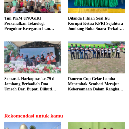
Tim PKM UNUGIRI
Dilanda Fitnah Soal Isu
Perkenalkan Teknologi
Korupsi Ketua KPRI Sejahtera
Pengukur Kesegaran Ikan
Jombang Buka Suara Terkait
Berbasis Electronic Nose kepada
Transaksi Sepihak Oknum
Nelayan Tuban
Manajer
Semarak Harkopnas ke-79 di
Danrem Cup Gelar Lomba
Jombang Berhadiah Dua
Menembak Sembari Merajut
Umroh Dari Bupati Diikuti
Kebersamaan Dalam Rangka
Ribuan Peserta
HUT Kemerdekaan RI ke 81 di
Jombang
Rekomendasi untuk kamu