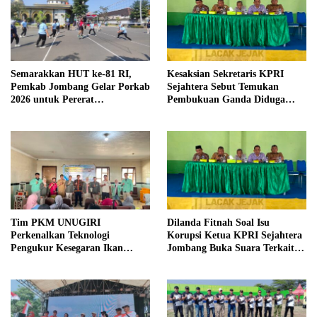
Semarakkan HUT ke-81 RI,
Kesaksian Sekretaris KPRI
Pemkab Jombang Gelar Porkab
Sejahtera Sebut Temukan
2026 untuk Pererat
Pembukuan Ganda Diduga
Kebersamaan ASN
Dilakukan Suyud
Tim PKM UNUGIRI
Dilanda Fitnah Soal Isu
Perkenalkan Teknologi
Korupsi Ketua KPRI Sejahtera
Pengukur Kesegaran Ikan
Jombang Buka Suara Terkait
Berbasis Electronic Nose kepada
Transaksi Sepihak Oknum
Nelayan Tuban
Manajer