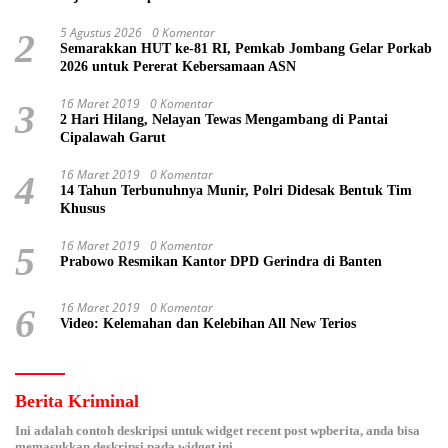
5 Agustus 2026
0 Komentar
2
Semarakkan HUT ke-81 RI, Pemkab Jombang Gelar Porkab
2026 untuk Pererat Kebersamaan ASN
16 Maret 2019
0 Komentar
3
2 Hari Hilang, Nelayan Tewas Mengambang di Pantai
Cipalawah Garut
16 Maret 2019
0 Komentar
4
14 Tahun Terbunuhnya Munir, Polri Didesak Bentuk Tim
Khusus
16 Maret 2019
0 Komentar
5
Prabowo Resmikan Kantor DPD Gerindra di Banten
16 Maret 2019
0 Komentar
6
Video: Kelemahan dan Kelebihan All New Terios
Berita Kriminal
Ini adalah contoh deskripsi untuk widget recent post wpberita, anda bisa
memasukkan deskripsi pada widget ini.