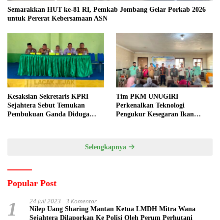
Semarakkan HUT ke-81 RI, Pemkab Jombang Gelar Porkab 2026
untuk Pererat Kebersamaan ASN
Kesaksian Sekretaris KPRI
Tim PKM UNUGIRI
Sejahtera Sebut Temukan
Perkenalkan Teknologi
Pembukuan Ganda Diduga
Pengukur Kesegaran Ikan
Dilakukan Suyud
Berbasis Electronic Nose kepada
Nelayan Tuban
Selengkapnya
Popular Post
24 Juli 2023
3 Komentar
1
Nilep Uang Sharing Mantan Ketua LMDH Mitra Wana
Sejahtera Dilaporkan Ke Polisi Oleh Perum Perhutani