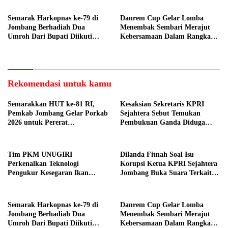
Nelayan Tuban
Semarak Harkopnas ke-79 di
Danrem Cup Gelar Lomba
Jombang Berhadiah Dua
Menembak Sembari Merajut
Umroh Dari Bupati Diikuti
Kebersamaan Dalam Rangka
Ribuan Peserta
HUT Kemerdekaan RI ke 81 di
Jombang
Rekomendasi untuk kamu
Semarakkan HUT ke-81 RI,
Kesaksian Sekretaris KPRI
Pemkab Jombang Gelar Porkab
Sejahtera Sebut Temukan
2026 untuk Pererat
Pembukuan Ganda Diduga
Kebersamaan ASN
Dilakukan Suyud
Tim PKM UNUGIRI
Dilanda Fitnah Soal Isu
Perkenalkan Teknologi
Korupsi Ketua KPRI Sejahtera
Pengukur Kesegaran Ikan
Jombang Buka Suara Terkait
Berbasis Electronic Nose kepada
Transaksi Sepihak Oknum
Nelayan Tuban
Manajer
Semarak Harkopnas ke-79 di
Danrem Cup Gelar Lomba
Jombang Berhadiah Dua
Menembak Sembari Merajut
Umroh Dari Bupati Diikuti
Kebersamaan Dalam Rangka