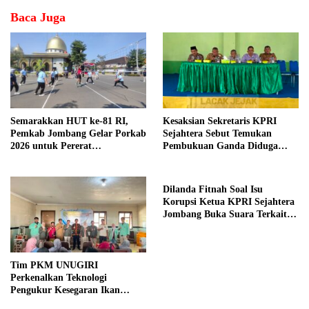
Baca Juga
Semarakkan HUT ke-81 RI,
Kesaksian Sekretaris KPRI
Pemkab Jombang Gelar Porkab
Sejahtera Sebut Temukan
2026 untuk Pererat
Pembukuan Ganda Diduga
Kebersamaan ASN
Dilakukan Suyud
Dilanda Fitnah Soal Isu
Korupsi Ketua KPRI Sejahtera
Jombang Buka Suara Terkait
Transaksi Sepihak Oknum
Manajer
Tim PKM UNUGIRI
Perkenalkan Teknologi
Pengukur Kesegaran Ikan
Berbasis Electronic Nose kepada