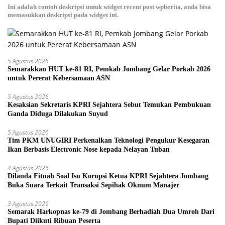
Ini adalah contoh deskripsi untuk widget recent post wpberita, anda bisa
memasukkan deskripsi pada widget ini.
5 Agustus 2026
Semarakkan HUT ke-81 RI, Pemkab Jombang Gelar Porkab 2026
untuk Pererat Kebersamaan ASN
5 Agustus 2026
Kesaksian Sekretaris KPRI Sejahtera Sebut Temukan Pembukuan
Ganda Diduga Dilakukan Suyud
5 Agustus 2026
Tim PKM UNUGIRI Perkenalkan Teknologi Pengukur Kesegaran
Ikan Berbasis Electronic Nose kepada Nelayan Tuban
4 Agustus 2026
Dilanda Fitnah Soal Isu Korupsi Ketua KPRI Sejahtera Jombang
Buka Suara Terkait Transaksi Sepihak Oknum Manajer
3 Agustus 2026
Semarak Harkopnas ke-79 di Jombang Berhadiah Dua Umroh Dari
Bupati Diikuti Ribuan Peserta