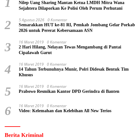
1
Nilep Uang Sharing Mantan Ketua LMDH Mitra Wana
Sejahtera Dilaporkan Ke Polisi Oleh Perum Perhutani
5 Agustus 2026
0 Komentar
2
Semarakkan HUT ke-81 RI, Pemkab Jombang Gelar Porkab
2026 untuk Pererat Kebersamaan ASN
16 Maret 2019
0 Komentar
3
2 Hari Hilang, Nelayan Tewas Mengambang di Pantai
Cipalawah Garut
16 Maret 2019
0 Komentar
4
14 Tahun Terbunuhnya Munir, Polri Didesak Bentuk Tim
Khusus
16 Maret 2019
0 Komentar
5
Prabowo Resmikan Kantor DPD Gerindra di Banten
16 Maret 2019
0 Komentar
6
Video: Kelemahan dan Kelebihan All New Terios
Berita Kriminal