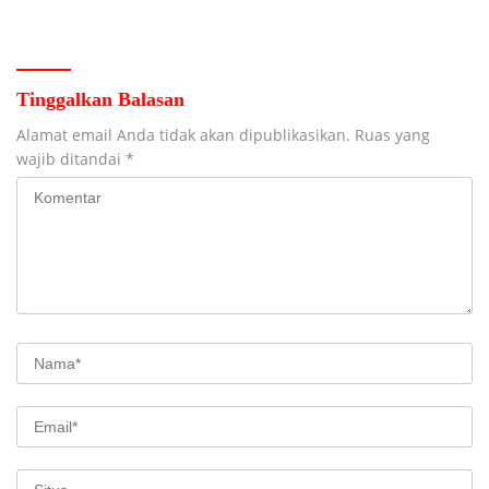
Ribuan Peserta
HUT Kemerdekaan RI ke 81 di
Jombang
Tinggalkan Balasan
Alamat email Anda tidak akan dipublikasikan.
Ruas yang
wajib ditandai
*