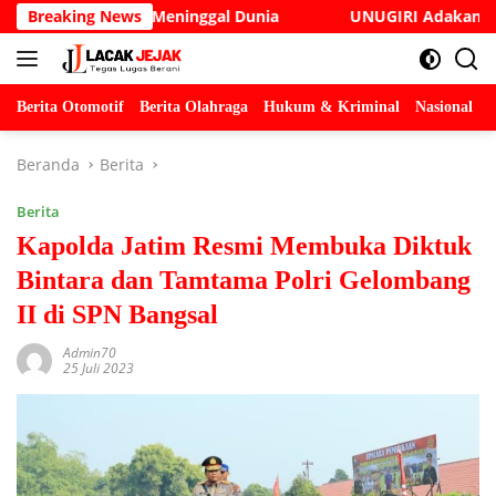
Langsung
k Soleh Meninggal Dunia
Breaking News
UNUGIRI Adakan Seminar Digi
ke
konten
Berita Otomotif
Berita Olahraga
Hukum & Kriminal
Nasional
P
Beranda
Berita
Berita
Kapolda Jatim Resmi Membuka Diktuk
Bintara dan Tamtama Polri Gelombang
II di SPN Bangsal
Admin70
25 Juli 2023