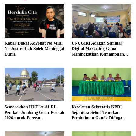
Kabar Duka! Advokat No Viral
UNUGIRI Adakan Seminar
No Justice Cak Soleh Meninggal
Digital Marketing Guna
Dunia
Meningkatkan Kemampuan
Pemasaran Produk UMKM
Desa Prangi
Semarakkan HUT ke-81 RI,
Kesaksian Sekretaris KPRI
Pemkab Jombang Gelar Porkab
Sejahtera Sebut Temukan
2026 untuk Pererat
Pembukuan Ganda Diduga
Kebersamaan ASN
Dilakukan Suyud