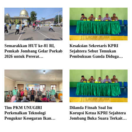
Desa Prangi
Semarakkan HUT ke-81 RI,
Kesaksian Sekretaris KPRI
Pemkab Jombang Gelar Porkab
Sejahtera Sebut Temukan
2026 untuk Pererat
Pembukuan Ganda Diduga
Kebersamaan ASN
Dilakukan Suyud
Tim PKM UNUGIRI
Dilanda Fitnah Soal Isu
Perkenalkan Teknologi
Korupsi Ketua KPRI Sejahtera
Pengukur Kesegaran Ikan
Jombang Buka Suara Terkait
Berbasis Electronic Nose kepada
Transaksi Sepihak Oknum
Nelayan Tuban
Manajer