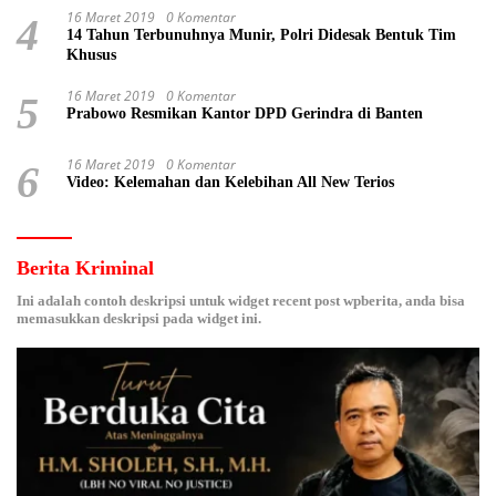
16 Maret 2019
0 Komentar
4
14 Tahun Terbunuhnya Munir, Polri Didesak Bentuk Tim
Khusus
16 Maret 2019
0 Komentar
5
Prabowo Resmikan Kantor DPD Gerindra di Banten
16 Maret 2019
0 Komentar
6
Video: Kelemahan dan Kelebihan All New Terios
Berita Kriminal
Ini adalah contoh deskripsi untuk widget recent post wpberita, anda bisa
memasukkan deskripsi pada widget ini.