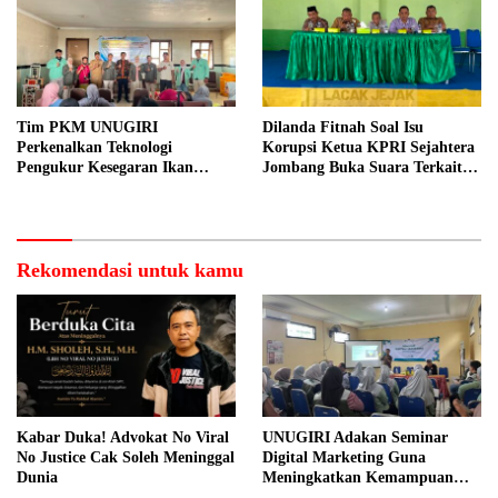
Tim PKM UNUGIRI
Dilanda Fitnah Soal Isu
Perkenalkan Teknologi
Korupsi Ketua KPRI Sejahtera
Pengukur Kesegaran Ikan
Jombang Buka Suara Terkait
Berbasis Electronic Nose kepada
Transaksi Sepihak Oknum
Nelayan Tuban
Manajer
Rekomendasi untuk kamu
Kabar Duka! Advokat No Viral
UNUGIRI Adakan Seminar
No Justice Cak Soleh Meninggal
Digital Marketing Guna
Dunia
Meningkatkan Kemampuan
Pemasaran Produk UMKM