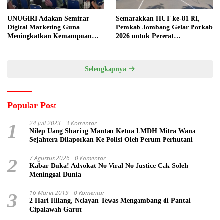
UNUGIRI Adakan Seminar
Semarakkan HUT ke-81 RI,
Digital Marketing Guna
Pemkab Jombang Gelar Porkab
Meningkatkan Kemampuan
2026 untuk Pererat
Pemasaran Produk UMKM
Kebersamaan ASN
Desa Prangi
Selengkapnya
Popular Post
24 Juli 2023
3 Komentar
1
Nilep Uang Sharing Mantan Ketua LMDH Mitra Wana
Sejahtera Dilaporkan Ke Polisi Oleh Perum Perhutani
7 Agustus 2026
0 Komentar
2
Kabar Duka! Advokat No Viral No Justice Cak Soleh
Meninggal Dunia
16 Maret 2019
0 Komentar
3
2 Hari Hilang, Nelayan Tewas Mengambang di Pantai
Cipalawah Garut