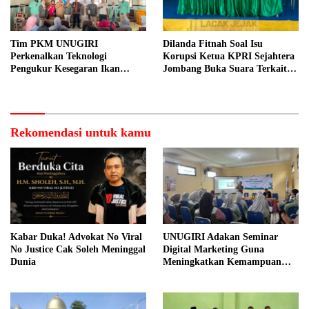
Tim PKM UNUGIRI
Dilanda Fitnah Soal Isu
Perkenalkan Teknologi
Korupsi Ketua KPRI Sejahtera
Pengukur Kesegaran Ikan
Jombang Buka Suara Terkait
Berbasis Electronic Nose kepada
Transaksi Sepihak Oknum
Nelayan Tuban
Manajer
Rekomendasi untuk kamu
Kabar Duka! Advokat No Viral
UNUGIRI Adakan Seminar
No Justice Cak Soleh Meninggal
Digital Marketing Guna
Dunia
Meningkatkan Kemampuan
Pemasaran Produk UMKM
Desa Prangi