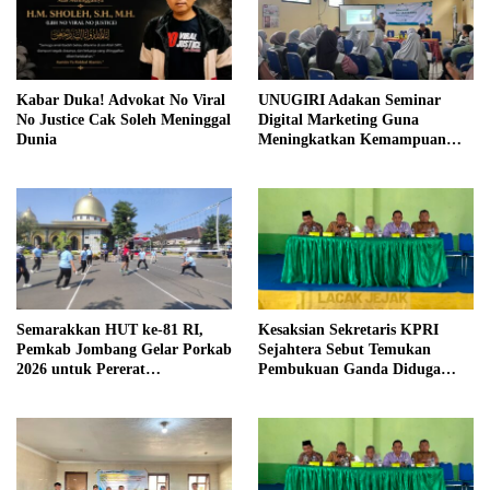
Kabar Duka! Advokat No Viral
UNUGIRI Adakan Seminar
No Justice Cak Soleh Meninggal
Digital Marketing Guna
Dunia
Meningkatkan Kemampuan
Pemasaran Produk UMKM
Desa Prangi
Semarakkan HUT ke-81 RI,
Kesaksian Sekretaris KPRI
Pemkab Jombang Gelar Porkab
Sejahtera Sebut Temukan
2026 untuk Pererat
Pembukuan Ganda Diduga
Kebersamaan ASN
Dilakukan Suyud