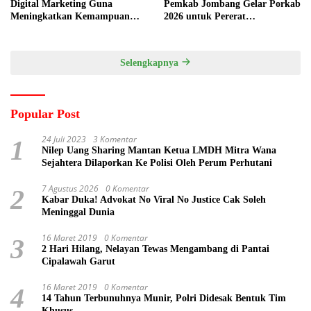
Digital Marketing Guna
Pemkab Jombang Gelar Porkab
Meningkatkan Kemampuan
2026 untuk Pererat
Pemasaran Produk UMKM
Kebersamaan ASN
Desa Prangi
Selengkapnya
Popular Post
24 Juli 2023
3 Komentar
1
Nilep Uang Sharing Mantan Ketua LMDH Mitra Wana
Sejahtera Dilaporkan Ke Polisi Oleh Perum Perhutani
7 Agustus 2026
0 Komentar
2
Kabar Duka! Advokat No Viral No Justice Cak Soleh
Meninggal Dunia
16 Maret 2019
0 Komentar
3
2 Hari Hilang, Nelayan Tewas Mengambang di Pantai
Cipalawah Garut
16 Maret 2019
0 Komentar
4
14 Tahun Terbunuhnya Munir, Polri Didesak Bentuk Tim
Khusus