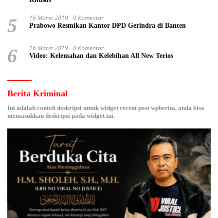
16 Maret 2019
0 Komentar
5
Prabowo Resmikan Kantor DPD Gerindra di Banten
16 Maret 2019
0 Komentar
6
Video: Kelemahan dan Kelebihan All New Terios
Berita Kriminal
Ini adalah contoh deskripsi untuk widget recent post wpberita, anda bisa
memasukkan deskripsi pada widget ini.