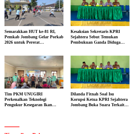
Semarakkan HUT ke-81 RI,
Kesaksian Sekretaris KPRI
Pemkab Jombang Gelar Porkab
Sejahtera Sebut Temukan
2026 untuk Pererat
Pembukuan Ganda Diduga
Kebersamaan ASN
Dilakukan Suyud
Tim PKM UNUGIRI
Dilanda Fitnah Soal Isu
Perkenalkan Teknologi
Korupsi Ketua KPRI Sejahtera
Pengukur Kesegaran Ikan
Jombang Buka Suara Terkait
Berbasis Electronic Nose kepada
Transaksi Sepihak Oknum
Nelayan Tuban
Manajer