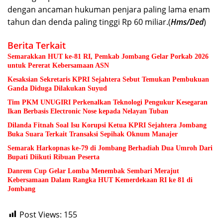
dengan ancaman hukuman penjara paling lama enam
tahun dan denda paling tinggi Rp 60 miliar.(
Hms/Ded
)
Berita Terkait
Semarakkan HUT ke-81 RI, Pemkab Jombang Gelar Porkab 2026
untuk Pererat Kebersamaan ASN
Kesaksian Sekretaris KPRI Sejahtera Sebut Temukan Pembukuan
Ganda Diduga Dilakukan Suyud
Tim PKM UNUGIRI Perkenalkan Teknologi Pengukur Kesegaran
Ikan Berbasis Electronic Nose kepada Nelayan Tuban
Dilanda Fitnah Soal Isu Korupsi Ketua KPRI Sejahtera Jombang
Buka Suara Terkait Transaksi Sepihak Oknum Manajer
Semarak Harkopnas ke-79 di Jombang Berhadiah Dua Umroh Dari
Bupati Diikuti Ribuan Peserta
Danrem Cup Gelar Lomba Menembak Sembari Merajut
Kebersamaan Dalam Rangka HUT Kemerdekaan RI ke 81 di
Jombang
Post Views:
155