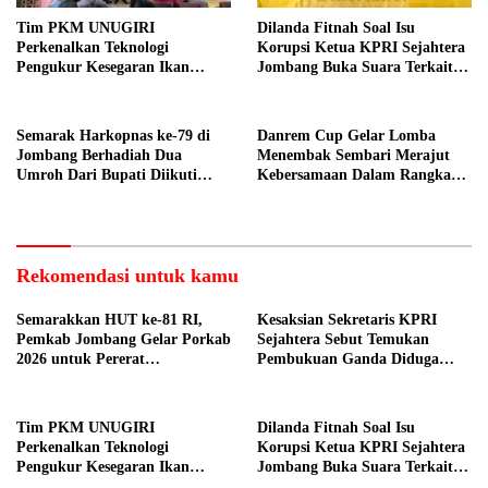
Tim PKM UNUGIRI
Dilanda Fitnah Soal Isu
Perkenalkan Teknologi
Korupsi Ketua KPRI Sejahtera
Pengukur Kesegaran Ikan
Jombang Buka Suara Terkait
Berbasis Electronic Nose kepada
Transaksi Sepihak Oknum
Nelayan Tuban
Manajer
Semarak Harkopnas ke-79 di
Danrem Cup Gelar Lomba
Jombang Berhadiah Dua
Menembak Sembari Merajut
Umroh Dari Bupati Diikuti
Kebersamaan Dalam Rangka
Ribuan Peserta
HUT Kemerdekaan RI ke 81 di
Jombang
Rekomendasi untuk kamu
Semarakkan HUT ke-81 RI,
Kesaksian Sekretaris KPRI
Pemkab Jombang Gelar Porkab
Sejahtera Sebut Temukan
2026 untuk Pererat
Pembukuan Ganda Diduga
Kebersamaan ASN
Dilakukan Suyud
Tim PKM UNUGIRI
Dilanda Fitnah Soal Isu
Perkenalkan Teknologi
Korupsi Ketua KPRI Sejahtera
Pengukur Kesegaran Ikan
Jombang Buka Suara Terkait
Berbasis Electronic Nose kepada
Transaksi Sepihak Oknum