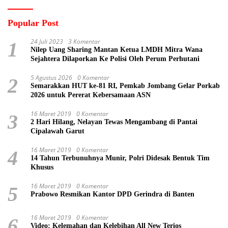
Popular Post
24 Juli 2023
3 Komentar
1
Nilep Uang Sharing Mantan Ketua LMDH Mitra Wana
Sejahtera Dilaporkan Ke Polisi Oleh Perum Perhutani
5 Agustus 2026
0 Komentar
2
Semarakkan HUT ke-81 RI, Pemkab Jombang Gelar Porkab
2026 untuk Pererat Kebersamaan ASN
16 Maret 2019
0 Komentar
3
2 Hari Hilang, Nelayan Tewas Mengambang di Pantai
Cipalawah Garut
16 Maret 2019
0 Komentar
4
14 Tahun Terbunuhnya Munir, Polri Didesak Bentuk Tim
Khusus
16 Maret 2019
0 Komentar
5
Prabowo Resmikan Kantor DPD Gerindra di Banten
16 Maret 2019
0 Komentar
6
Video: Kelemahan dan Kelebihan All New Terios