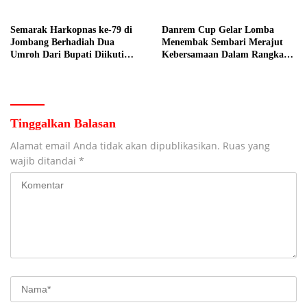
Nelayan Tuban
Manajer
Semarak Harkopnas ke-79 di
Danrem Cup Gelar Lomba
Jombang Berhadiah Dua
Menembak Sembari Merajut
Umroh Dari Bupati Diikuti
Kebersamaan Dalam Rangka
Ribuan Peserta
HUT Kemerdekaan RI ke 81 di
Jombang
Tinggalkan Balasan
Alamat email Anda tidak akan dipublikasikan.
Ruas yang
wajib ditandai
*