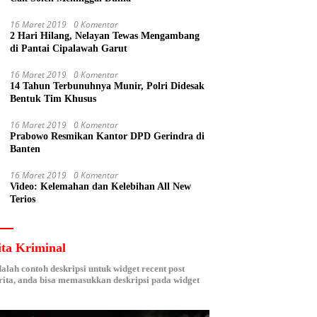
16 Maret 2019
0 Komentar
2 Hari Hilang, Nelayan Tewas Mengambang
di Pantai Cipalawah Garut
16 Maret 2019
0 Komentar
14 Tahun Terbunuhnya Munir, Polri Didesak
Bentuk Tim Khusus
16 Maret 2019
0 Komentar
Prabowo Resmikan Kantor DPD Gerindra di
Banten
16 Maret 2019
0 Komentar
Video: Kelemahan dan Kelebihan All New
Terios
ita Kriminal
dalah contoh deskripsi untuk widget recent post
ita, anda bisa memasukkan deskripsi pada widget