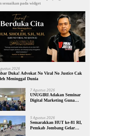
n sesuaikan pada widget
Agustus 2026
bar Duka! Advokat No Viral No Justice Cak
leh Meninggal Dunia
7 Agustus 2026
UNUGIRI Adakan Seminar
Digital Marketing Guna
Meningkatkan Kemampuan
Pemasaran Produk UMKM
Desa Prangi
5 Agustus 2026
Semarakkan HUT ke-81 RI,
Pemkab Jombang Gelar
Porkab 2026 untuk Pererat