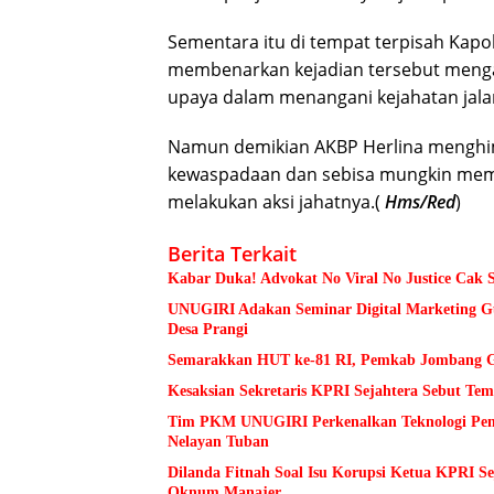
Sementara itu di tempat terpisah Kap
membenarkan kejadian tersebut menga
upaya dalam menangani kejahatan jalan
Namun demikian AKBP Herlina menghi
kewaspadaan dan sebisa mungkin memi
melakukan aksi jahatnya.(
Hms/Red
)
Berita Terkait
Kabar Duka! Advokat No Viral No Justice Cak 
UNUGIRI Adakan Seminar Digital Marketing
Desa Prangi
Semarakkan HUT ke-81 RI, Pemkab Jombang Ge
Kesaksian Sekretaris KPRI Sejahtera Sebut 
Tim PKM UNUGIRI Perkenalkan Teknologi Pengu
Nelayan Tuban
Dilanda Fitnah Soal Isu Korupsi Ketua KPRI S
Oknum Manajer