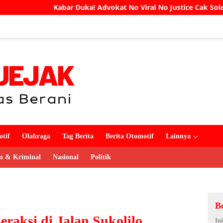
a! Advokat No Viral No Justice Cak Soleh Meninggal Dunia
tif
Olahraga
Tag Berita
Berita Otomotif
Lainnya
 & Kriminal
Nasional
Politik
B
raksi di Jalan Sukolilo
In