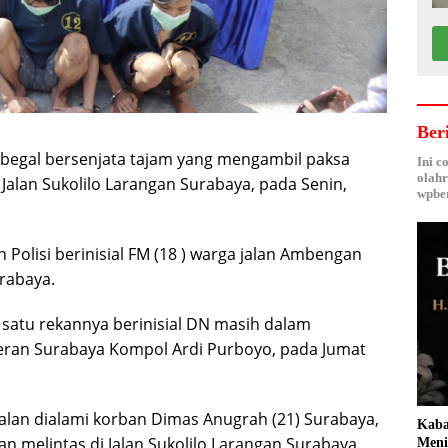
Ber
begal bersenjata tajam yang mengambil paksa
Ini c
olahr
Jalan Sukolilo Larangan Surabaya, pada Senin,
wpber
Polisi berinisial FM (18 ) warga jalan Ambengan
urabaya.
 satu rekannya berinisial DN masih dalam
jeran Surabaya Kompol Ardi Purboyo, pada Jumat
an dialami korban Dimas Anugrah (21) Surabaya,
Kaba
 melintas di Jalan Sukolilo Larangan Surabaya.
Meni