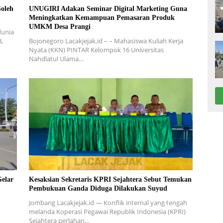
Soleh
UNUGIRI Adakan Seminar Digital Marketing Guna
Meningkatkan Kemampuan Pemasaran Produk
UMKM Desa Prangi
dunia
8,
Bojonegoro Lacakjejak.id – – Mahasiswa Kuliah Kerja
Nyata (KKN) PINTAR Kelompok 16 Universitas
Nahdlatul Ulama…
elar
Kesaksian Sekretaris KPRI Sejahtera Sebut Temukan
Pembukuan Ganda Diduga Dilakukan Suyud
Jombang Lacakjejak.id — Konflik internal yang tengah
melanda Koperasi Pegawai Republik Indonesia (KPRI)
Sejahtera perlahan…