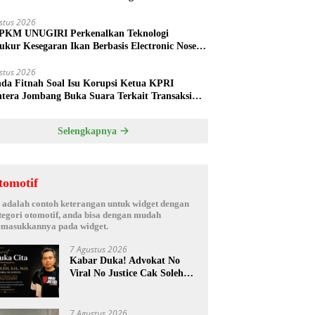
ud
stus 2026
PKM UNUGIRI Perkenalkan Teknologi
ukur Kesegaran Ikan Berbasis Electronic Nose
da Nelayan Tuban
stus 2026
nda Fitnah Soal Isu Korupsi Ketua KPRI
htera Jombang Buka Suara Terkait Transaksi
hak Oknum Manajer
Selengkapnya
tomotif
i adalah contoh keterangan untuk widget dengan
tegori otomotif, anda bisa dengan mudah
masukkannya pada widget.
7 Agustus 2026
Kabar Duka! Advokat No
Viral No Justice Cak Soleh
Meninggal Dunia
7 Agustus 2026