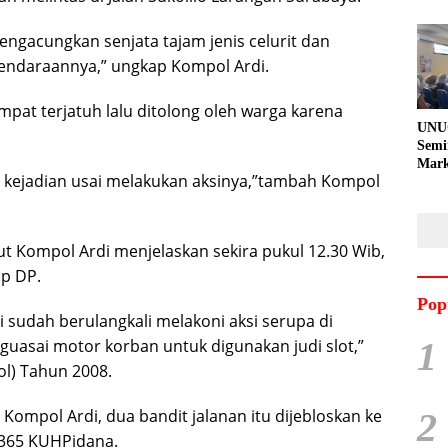
engacungkan senjata tajam jenis celurit dan
endaraannya,” ungkap Kompol Ardi.
mpat terjatuh lalu ditolong oleh warga karena
UNU
Semi
Mark
t kejadian usai melakukan aksinya,”tambah Kompol
Meni
Kem
Pro
Pran
jut Kompol Ardi menjelaskan sekira pukul 12.30 Wib,
p DP.
Pop
i sudah berulangkali melakoni aksi serupa di
1
guasai motor korban untuk digunakan judi slot,”
ol) Tahun 2008.
2
mpol Ardi, dua bandit jalanan itu dijebloskan ke
 365 KUHPidana.