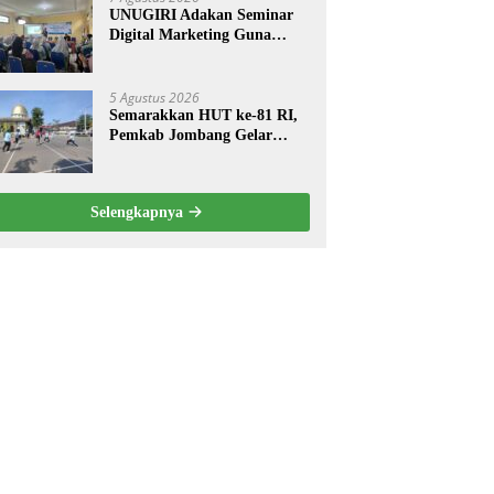
UNUGIRI Adakan Seminar
Digital Marketing Guna
Meningkatkan Kemampuan
Pemasaran Produk UMKM
Desa Prangi
5 Agustus 2026
Semarakkan HUT ke-81 RI,
Pemkab Jombang Gelar
Porkab 2026 untuk Pererat
Kebersamaan ASN
Selengkapnya