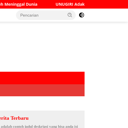
UNUGIRI Adakan Seminar Digital Marketing Guna Meningka
erita Terbaru
i adalah contoh judul deskripsi yang bisa anda isi