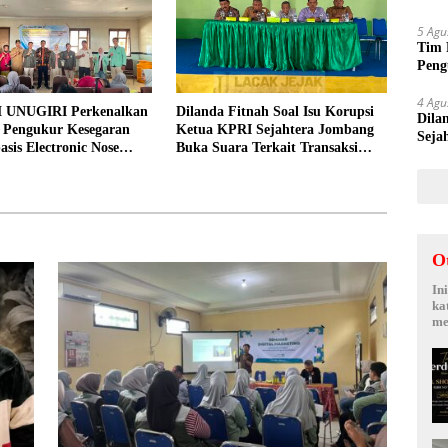
Suy
5 Agu
Tim 
Peng
kepa
4 Agu
 UNUGIRI Perkenalkan
Dilanda Fitnah Soal Isu Korupsi
Dila
i Pengukur Kesegaran
Ketua KPRI Sejahtera Jombang
Seja
asis Electronic Nose
Buka Suara Terkait Transaksi
Sepi
elayan Tuban
Sepihak Oknum Manajer
O
In
ka
me