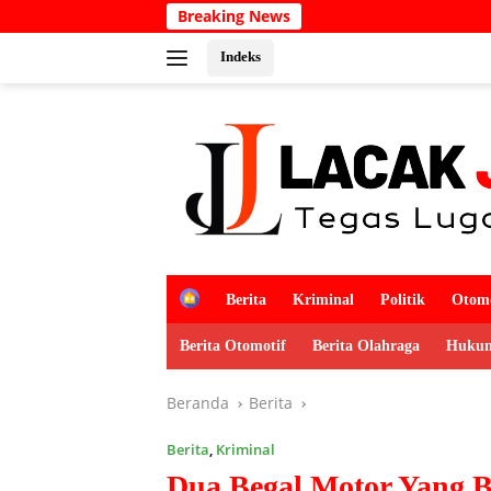
Langsung
Breaking News
Kabar Duk
ke
konten
Indeks
H
Berita
Kriminal
Politik
Otomo
o
m
Berita Otomotif
Berita Olahraga
Hukum
e
Beranda
Berita
Berita
,
Kriminal
Dua Begal Motor Yang Be