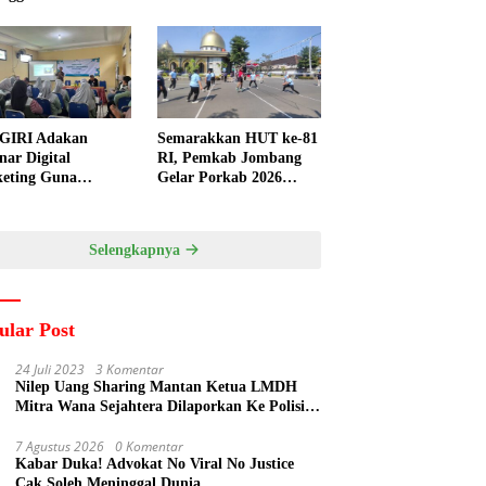
GIRI Adakan
Semarakkan HUT ke-81
nar Digital
RI, Pemkab Jombang
eting Guna
Gelar Porkab 2026
ngkatkan
untuk Pererat
ampuan Pemasaran
Kebersamaan ASN
duk UMKM Desa
Selengkapnya
gi
ular Post
24 Juli 2023
3 Komentar
Nilep Uang Sharing Mantan Ketua LMDH
Mitra Wana Sejahtera Dilaporkan Ke Polisi
Oleh Perum Perhutani
7 Agustus 2026
0 Komentar
Kabar Duka! Advokat No Viral No Justice
Cak Soleh Meninggal Dunia