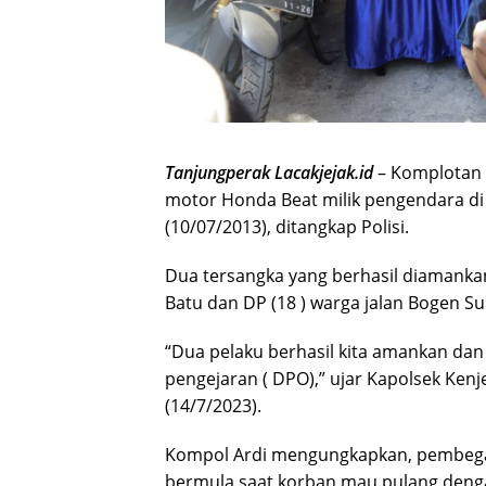
Tanjungperak Lacakjejak.id
– Komplotan 
motor Honda Beat milik pengendara di 
(10/07/2013), ditangkap Polisi.
Dua tersangka yang berhasil diamankan 
Batu dan DP (18 ) warga jalan Bogen S
“Dua pelaku berhasil kita amankan dan
pengejaran ( DPO),” ujar Kapolsek Ken
(14/7/2023).
Kompol Ardi mengungkapkan, pembegal
bermula saat korban mau pulang dengan