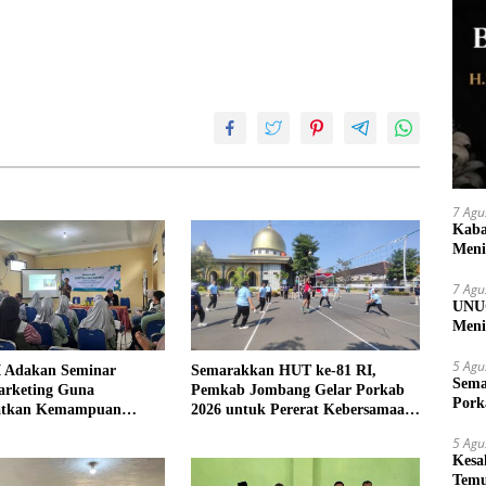
7 Agu
Kaba
Meni
7 Agu
UNUG
Meni
UMK
5 Agu
 Adakan Seminar
Semarakkan HUT ke-81 RI,
Sema
arketing Guna
Pemkab Jombang Gelar Porkab
Pork
atkan Kemampuan
2026 untuk Pererat Kebersamaan
an Produk UMKM Desa
ASN
5 Agu
Kesa
Temu