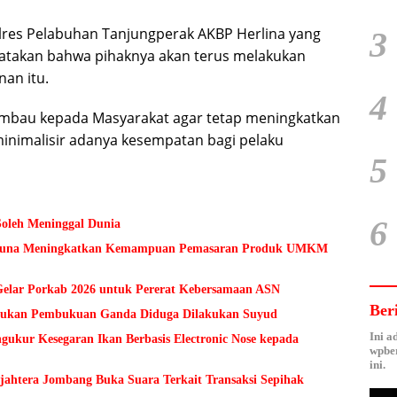
olres Pelabuhan Tanjungperak AKBP Herlina yang
3
takan bahwa pihaknya akan terus melakukan
an itu.
4
mbau kepada Masyarakat agar tetap meningkatkan
nimalisir adanya kesempatan bagi pelaku
5
6
Soleh Meninggal Dunia
 Guna Meningkatkan Kemampuan Pemasaran Produk UMKM
lar Porkab 2026 untuk Pererat Kebersamaan ASN
Ber
Temukan Pembukuan Ganda Diduga Dilakukan Suyud
Ini a
kur Kesegaran Ikan Berbasis Electronic Nose kepada
wpber
ini.
ejahtera Jombang Buka Suara Terkait Transaksi Sepihak