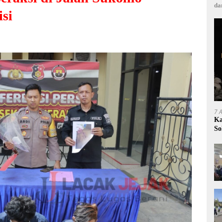
da
si
7 
Ka
So