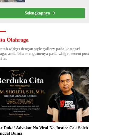
Kebersamaan ASN
Selengkapnya
ita Olahraga
ontoh widget dengan style gallery pada kategori
aga, anda bisa mengaturnya pada widget recent post
ita.
r Duka! Advokat No Viral No Justice Cak Soleh
nggal Dunia