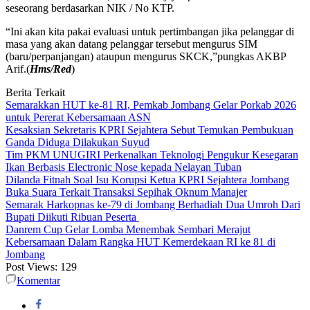
seseorang berdasarkan NIK / No KTP.
“Ini akan kita pakai evaluasi untuk pertimbangan jika pelanggar di
masa yang akan datang pelanggar tersebut mengurus SIM
(baru/perpanjangan) ataupun mengurus SKCK,”pungkas AKBP
Arif.(
Hms/Red
)
Berita Terkait
Semarakkan HUT ke-81 RI, Pemkab Jombang Gelar Porkab 2026
untuk Pererat Kebersamaan ASN
Kesaksian Sekretaris KPRI Sejahtera Sebut Temukan Pembukuan
Ganda Diduga Dilakukan Suyud
Tim PKM UNUGIRI Perkenalkan Teknologi Pengukur Kesegaran
Ikan Berbasis Electronic Nose kepada Nelayan Tuban
Dilanda Fitnah Soal Isu Korupsi Ketua KPRI Sejahtera Jombang
Buka Suara Terkait Transaksi Sepihak Oknum Manajer
Semarak Harkopnas ke-79 di Jombang Berhadiah Dua Umroh Dari
Bupati Diikuti Ribuan Peserta
Danrem Cup Gelar Lomba Menembak Sembari Merajut
Kebersamaan Dalam Rangka HUT Kemerdekaan RI ke 81 di
Jombang
Post Views:
129
Komentar