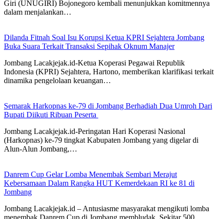
Giri (UNUGIRI) Bojonegoro kembali menunjukkan komitmennya
dalam menjalankan…
Dilanda Fitnah Soal Isu Korupsi Ketua KPRI Sejahtera Jombang
Buka Suara Terkait Transaksi Sepihak Oknum Manajer
Jombang Lacakjejak.id-Ketua Koperasi Pegawai Republik
Indonesia (KPRI) Sejahtera, Hartono, memberikan klarifikasi terkait
dinamika pengelolaan keuangan…
Semarak Harkopnas ke-79 di Jombang Berhadiah Dua Umroh Dari
Bupati Diikuti Ribuan Peserta
Jombang Lacakjejak.id-Peringatan Hari Koperasi Nasional
(Harkopnas) ke-79 tingkat Kabupaten Jombang yang digelar di
Alun-Alun Jombang,…
Danrem Cup Gelar Lomba Menembak Sembari Merajut
Kebersamaan Dalam Rangka HUT Kemerdekaan RI ke 81 di
Jombang
Jombang Lacakjejak.id – Antusiasme masyarakat mengikuti lomba
menembak Danrem Cup di Jombang membludak. Sekitar 500…