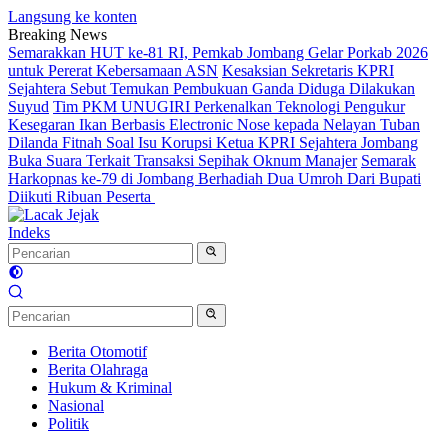
Langsung ke konten
Breaking News
Semarakkan HUT ke-81 RI, Pemkab Jombang Gelar Porkab 2026
untuk Pererat Kebersamaan ASN
Kesaksian Sekretaris KPRI
Sejahtera Sebut Temukan Pembukuan Ganda Diduga Dilakukan
Suyud
Tim PKM UNUGIRI Perkenalkan Teknologi Pengukur
Kesegaran Ikan Berbasis Electronic Nose kepada Nelayan Tuban
Dilanda Fitnah Soal Isu Korupsi Ketua KPRI Sejahtera Jombang
Buka Suara Terkait Transaksi Sepihak Oknum Manajer
Semarak
Harkopnas ke-79 di Jombang Berhadiah Dua Umroh Dari Bupati
Diikuti Ribuan Peserta
Indeks
Berita Otomotif
Berita Olahraga
Hukum & Kriminal
Nasional
Politik