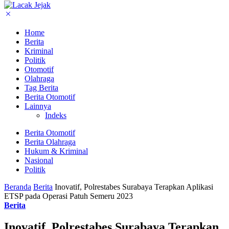
Home
Berita
Kriminal
Politik
Otomotif
Olahraga
Tag Berita
Berita Otomotif
Lainnya
Indeks
Berita Otomotif
Berita Olahraga
Hukum & Kriminal
Nasional
Politik
Beranda
Berita
Inovatif, Polrestabes Surabaya Terapkan Aplikasi
ETSP pada Operasi Patuh Semeru 2023
Berita
Inovatif, Polrestabes Surabaya Terapkan