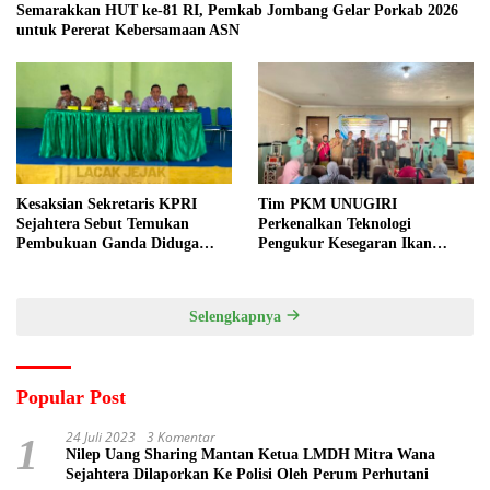
Semarakkan HUT ke-81 RI, Pemkab Jombang Gelar Porkab 2026
untuk Pererat Kebersamaan ASN
Kesaksian Sekretaris KPRI
Tim PKM UNUGIRI
Sejahtera Sebut Temukan
Perkenalkan Teknologi
Pembukuan Ganda Diduga
Pengukur Kesegaran Ikan
Dilakukan Suyud
Berbasis Electronic Nose kepada
Nelayan Tuban
Selengkapnya
Popular Post
24 Juli 2023
3 Komentar
1
Nilep Uang Sharing Mantan Ketua LMDH Mitra Wana
Sejahtera Dilaporkan Ke Polisi Oleh Perum Perhutani