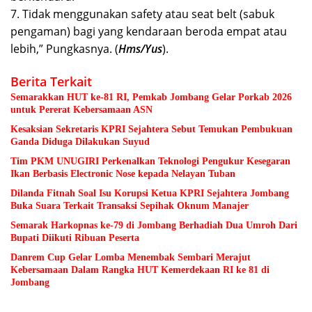
7. Tidak menggunakan safety atau seat belt (sabuk
pengaman) bagi yang kendaraan beroda empat atau
lebih,” Pungkasnya. (
Hms/Yus
).
Berita Terkait
Semarakkan HUT ke-81 RI, Pemkab Jombang Gelar Porkab 2026
untuk Pererat Kebersamaan ASN
Kesaksian Sekretaris KPRI Sejahtera Sebut Temukan Pembukuan
Ganda Diduga Dilakukan Suyud
Tim PKM UNUGIRI Perkenalkan Teknologi Pengukur Kesegaran
Ikan Berbasis Electronic Nose kepada Nelayan Tuban
Dilanda Fitnah Soal Isu Korupsi Ketua KPRI Sejahtera Jombang
Buka Suara Terkait Transaksi Sepihak Oknum Manajer
Semarak Harkopnas ke-79 di Jombang Berhadiah Dua Umroh Dari
Bupati Diikuti Ribuan Peserta
Danrem Cup Gelar Lomba Menembak Sembari Merajut
Kebersamaan Dalam Rangka HUT Kemerdekaan RI ke 81 di
Jombang