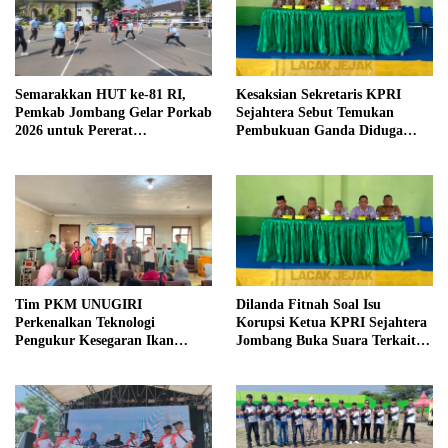
Semarakkan HUT ke-81 RI,
Kesaksian Sekretaris KPRI
Pemkab Jombang Gelar Porkab
Sejahtera Sebut Temukan
2026 untuk Pererat
Pembukuan Ganda Diduga
Kebersamaan ASN
Dilakukan Suyud
Tim PKM UNUGIRI
Dilanda Fitnah Soal Isu
Perkenalkan Teknologi
Korupsi Ketua KPRI Sejahtera
Pengukur Kesegaran Ikan
Jombang Buka Suara Terkait
Berbasis Electronic Nose kepada
Transaksi Sepihak Oknum
Nelayan Tuban
Manajer