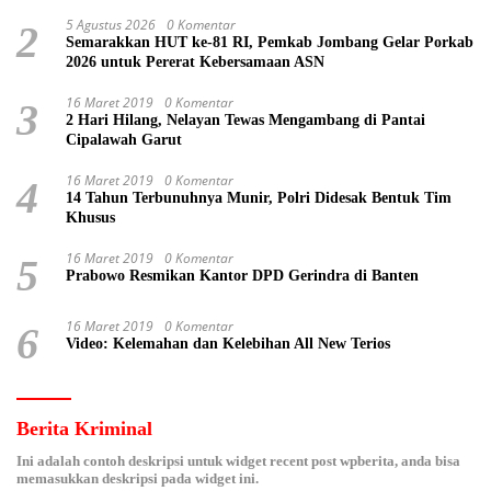
5 Agustus 2026
0 Komentar
2
Semarakkan HUT ke-81 RI, Pemkab Jombang Gelar Porkab
2026 untuk Pererat Kebersamaan ASN
16 Maret 2019
0 Komentar
3
2 Hari Hilang, Nelayan Tewas Mengambang di Pantai
Cipalawah Garut
16 Maret 2019
0 Komentar
4
14 Tahun Terbunuhnya Munir, Polri Didesak Bentuk Tim
Khusus
16 Maret 2019
0 Komentar
5
Prabowo Resmikan Kantor DPD Gerindra di Banten
16 Maret 2019
0 Komentar
6
Video: Kelemahan dan Kelebihan All New Terios
Berita Kriminal
Ini adalah contoh deskripsi untuk widget recent post wpberita, anda bisa
memasukkan deskripsi pada widget ini.