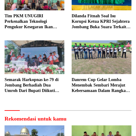
Tim PKM UNUGIRI
Dilanda Fitnah Soal Isu
Perkenalkan Teknologi
Korupsi Ketua KPRI Sejahtera
Pengukur Kesegaran Ikan
Jombang Buka Suara Terkait
Berbasis Electronic Nose kepada
Transaksi Sepihak Oknum
Nelayan Tuban
Manajer
Semarak Harkopnas ke-79 di
Danrem Cup Gelar Lomba
Jombang Berhadiah Dua
Menembak Sembari Merajut
Umroh Dari Bupati Diikuti
Kebersamaan Dalam Rangka
Ribuan Peserta
HUT Kemerdekaan RI ke 81 di
Jombang
Rekomendasi untuk kamu