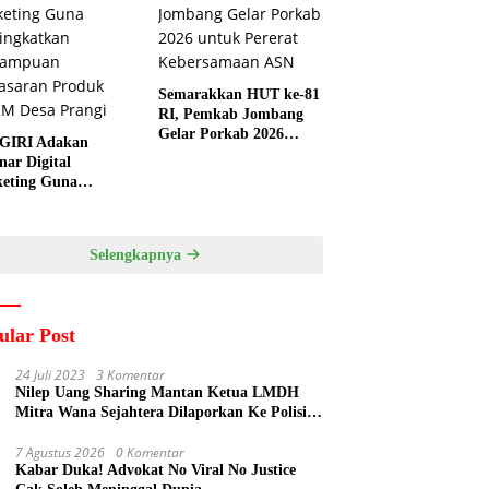
Semarakkan HUT ke-81
RI, Pemkab Jombang
Gelar Porkab 2026
GIRI Adakan
untuk Pererat
nar Digital
Kebersamaan ASN
eting Guna
ngkatkan
ampuan Pemasaran
duk UMKM Desa
Selengkapnya
gi
ular Post
24 Juli 2023
3 Komentar
Nilep Uang Sharing Mantan Ketua LMDH
Mitra Wana Sejahtera Dilaporkan Ke Polisi
Oleh Perum Perhutani
7 Agustus 2026
0 Komentar
Kabar Duka! Advokat No Viral No Justice