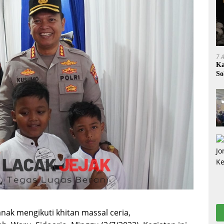
7 
Ka
So
nak mengikuti khitan massal ceria,