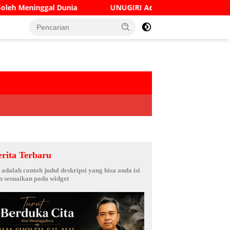
Dunia
UNUGIRI Adakan Seminar Digital Marketing Gun
erita Terbaru
i adalah contoh judul deskripsi yang bisa anda isi
n sesuaikan pada widget