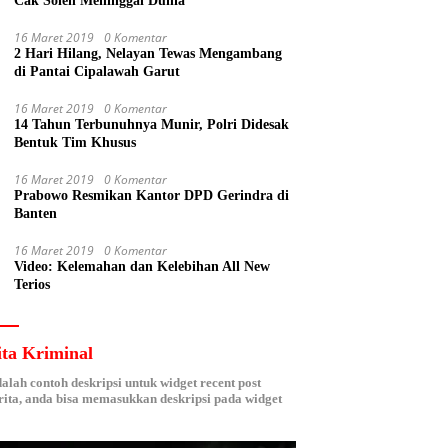
Cak Soleh Meninggal Dunia
16 Maret 2019
0 Komentar
2 Hari Hilang, Nelayan Tewas Mengambang
di Pantai Cipalawah Garut
16 Maret 2019
0 Komentar
14 Tahun Terbunuhnya Munir, Polri Didesak
Bentuk Tim Khusus
16 Maret 2019
0 Komentar
Prabowo Resmikan Kantor DPD Gerindra di
Banten
16 Maret 2019
0 Komentar
Video: Kelemahan dan Kelebihan All New
Terios
ita Kriminal
dalah contoh deskripsi untuk widget recent post
ita, anda bisa memasukkan deskripsi pada widget