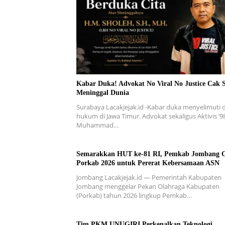
Kabar Duka! Advokat No Viral No Justice Cak 
Meninggal Dunia
Surabaya Lacakjejak.id -Kabar duka menyelimuti 
hukum di Jawa Timur. Advokat sekaligus Aktivis ’9
Muhammad…
Semarakkan HUT ke-81 RI, Pemkab Jombang G
Porkab 2026 untuk Pererat Kebersamaan ASN
Jombang Lacakjejak.id — Pemerintah Kabupaten
Jombang menggelar Pekan Olahraga Kabupaten
(Porkab) tahun 2026 lingkup Pemkab…
Tim PKM UNUGIRI Perkenalkan Teknologi