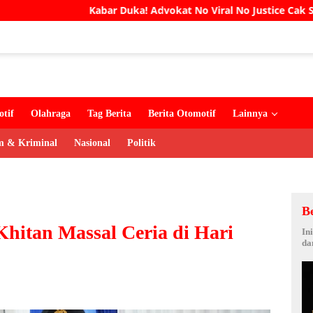
Kabar Duka! Advokat No Viral No Justice Cak Soleh Meninggal 
tif
Olahraga
Tag Berita
Berita Otomotif
Lainnya
 & Kriminal
Nasional
Politik
B
 Khitan Massal Ceria di Hari
In
da