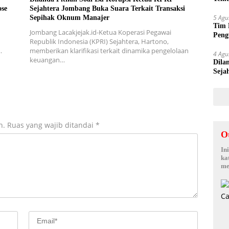
Suy
ose
Sejahtera Jombang Buka Suara Terkait Transaksi
5 Agu
Sepihak Oknum Manajer
Tim 
Jombang Lacakjejak.id-Ketua Koperasi Pegawai
Peng
Republik Indonesia (KPRI) Sejahtera, Hartono,
kepa
…
memberikan klarifikasi terkait dinamika pengelolaan
4 Agu
keuangan…
Dila
Seja
Sepi
n.
Ruas yang wajib ditandai
*
O
In
ka
me