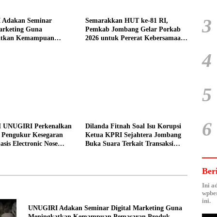
3
 Adakan Seminar
Semarakkan HUT ke-81 RI,
arketing Guna
Pemkab Jombang Gelar Porkab
atkan Kemampuan
2026 untuk Pererat Kebersamaan
an Produk UMKM Desa
ASN
4
5
6
 UNUGIRI Perkenalkan
Dilanda Fitnah Soal Isu Korupsi
i Pengukur Kesegaran
Ketua KPRI Sejahtera Jombang
asis Electronic Nose
Buka Suara Terkait Transaksi
elayan Tuban
Sepihak Oknum Manajer
Ber
Ini a
wpber
ini.
UNUGIRI Adakan Seminar Digital Marketing Guna
Meningkatkan Kemampuan Pemasaran Produk