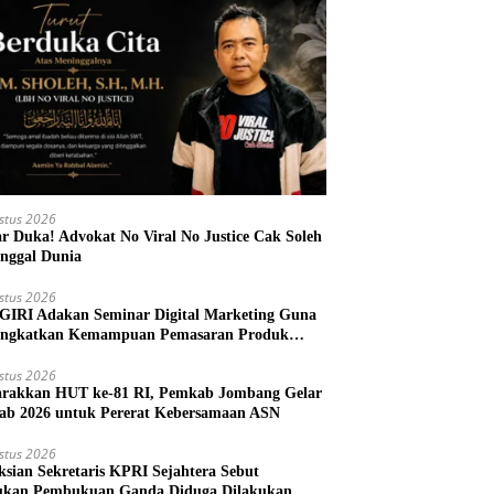
stus 2026
r Duka! Advokat No Viral No Justice Cak Soleh
nggal Dunia
stus 2026
IRI Adakan Seminar Digital Marketing Guna
ngkatkan Kemampuan Pemasaran Produk
M Desa Prangi
stus 2026
rakkan HUT ke-81 RI, Pemkab Jombang Gelar
ab 2026 untuk Pererat Kebersamaan ASN
stus 2026
ksian Sekretaris KPRI Sejahtera Sebut
kan Pembukuan Ganda Diduga Dilakukan