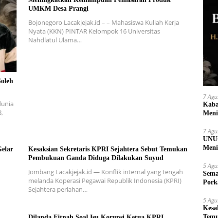
UMKM Desa Prangi
Bojonegoro Lacakjejak.id – – Mahasiswa Kuliah Kerja
Nyata (KKN) PINTAR Kelompok 16 Universitas
Nahdlatul Ulama…
Soleh
7 Agu
dunia
Kaba
8,
Meni
7 Agu
UNUG
Meni
elar
Kesaksian Sekretaris KPRI Sejahtera Sebut Temukan
UMK
Pembukuan Ganda Diduga Dilakukan Suyud
5 Agu
Jombang Lacakjejak.id — Konflik internal yang tengah
Sema
melanda Koperasi Pegawai Republik Indonesia (KPRI)
Pork
Sejahtera perlahan…
5 Agu
Kesa
Temu
Dilanda Fitnah Soal Isu Korupsi Ketua KPRI