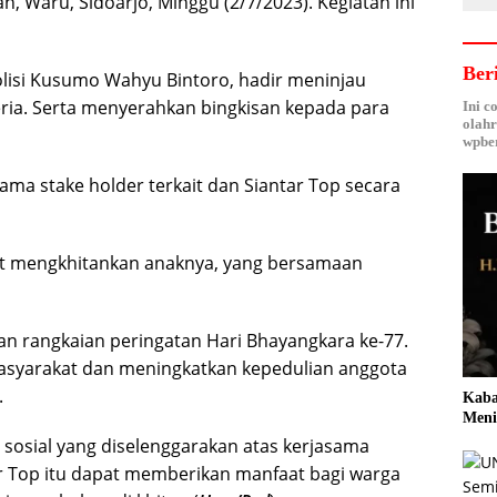
, Waru, Sidoarjo, Minggu (2/7/2023). Kegiatan ini
Ber
olisi Kusumo Wahyu Bintoro, hadir meninjau
ria. Serta menyerahkan bingkisan kepada para
Ini c
olahr
wpber
sama stake holder terkait dan Siantar Top secara
ut mengkhitankan anaknya, yang bersamaan
an rangkaian peringatan Hari Bhayangkara ke-77.
asyarakat dan meningkatkan kepedulian anggota
.
Kaba
Meni
 sosial yang diselenggarakan atas kerjasama
ar Top itu dapat memberikan manfaat bagi warga