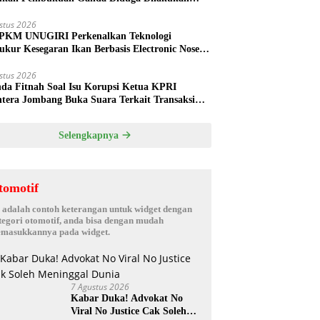
ud
stus 2026
PKM UNUGIRI Perkenalkan Teknologi
ukur Kesegaran Ikan Berbasis Electronic Nose
da Nelayan Tuban
stus 2026
nda Fitnah Soal Isu Korupsi Ketua KPRI
htera Jombang Buka Suara Terkait Transaksi
hak Oknum Manajer
Selengkapnya
tomotif
i adalah contoh keterangan untuk widget dengan
tegori otomotif, anda bisa dengan mudah
masukkannya pada widget.
7 Agustus 2026
Kabar Duka! Advokat No
Viral No Justice Cak Soleh