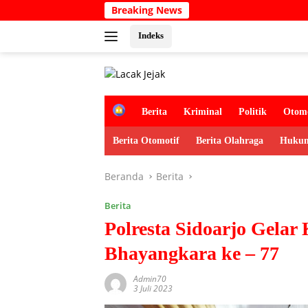
Langsung
Breaking News
ke
konten
Indeks
H
Berita
Kriminal
Politik
Otomo
o
m
Berita Otomotif
Berita Olahraga
Hukum
e
Beranda
Berita
Berita
Polresta Sidoarjo Gelar
Bhayangkara ke – 77
Admin70
3 Juli 2023