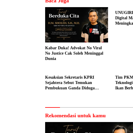
Baca Juga
UNUGIRI
Digital M
Meningk
Pemasar
Prangi
Kabar Duka! Advokat No Viral
No Justice Cak Soleh Meninggal
Dunia
Kesaksian Sekretaris KPRI
Tim PKM
Sejahtera Sebut Temukan
Teknolog
Pembukuan Ganda Diduga
Ikan Berb
Dilakukan Suyud
kepada N
Rekomendasi untuk kamu