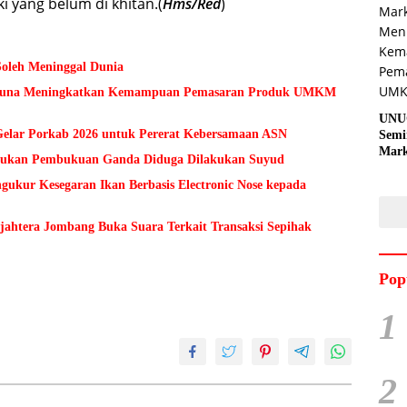
ki yang belum di khitan.(
Hms/Red
)
Soleh Meninggal Dunia
 Guna Meningkatkan Kemampuan Pemasaran Produk UMKM
UNU
lar Porkab 2026 untuk Pererat Kebersamaan ASN
Semi
Mark
Temukan Pembukuan Ganda Diduga Dilakukan Suyud
Meni
Kem
kur Kesegaran Ikan Berbasis Electronic Nose kepada
Pro
Pran
ejahtera Jombang Buka Suara Terkait Transaksi Sepihak
Pop
1
2