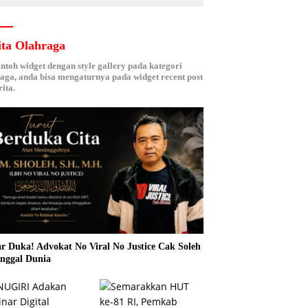
ita Olahraga
ontoh widget dengan style gallery pada kategori
aga, anda bisa mengaturnya pada widget recent post
ita.
r Duka! Advokat No Viral No Justice Cak Soleh
nggal Dunia