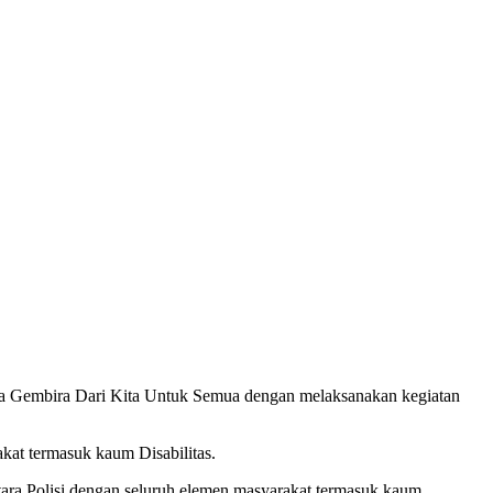
ra Gembira Dari Kita Untuk Semua dengan melaksanakan kegiatan
akat termasuk kaum Disabilitas.
ra Polisi dengan seluruh elemen masyarakat termasuk kaum