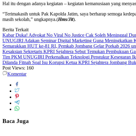
Hal itu dengan adanya kegiatan – kegiatan kemanusiaan yang menyasa
“Terimakasih untuk Pak Kapolda Jatim, saya berharap semoga kedepan
masih sekolah,” ungkapnya.(
Hms/Jit
).
Berita Terkait
Kabar Duka! Advokat No Viral No Justice Cak Soleh Meninggal Du
UNUGIRI Adakan Seminar Digital Marketing Guna Meningkatkan
Semarakkan HUT ke-81 RI, Pemkab Jombang Gelar Porkab 2026 un
Kesaksian Sekretaris KPRI Sejahtera Sebut Temukan Pembukuan G
Tim PKM UNUGIRI Perkenalkan Teknologi Pengukur Kesegaran Ikan
Dilanda Fitnah Soal Isu Korupsi Ketua KPRI Sejahtera Jombang Buk
Post Views:
160
Komentar
Baca Juga