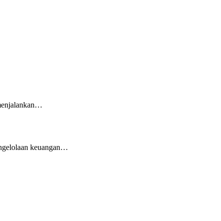
 menjalankan…
pengelolaan keuangan…