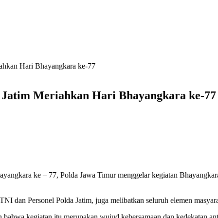
iahkan Hari Bhayangkara ke-77
a Jatim Meriahkan Hari Bhayangkara ke-77
hayangkara ke – 77, Polda Jawa Timur menggelar kegiatan Bhayangka
, TNI dan Personel Polda Jatim, juga melibatkan seluruh elemen masyar
bahwa kegiatan itu merupakan wujud kebersamaan dan kedekatan anta