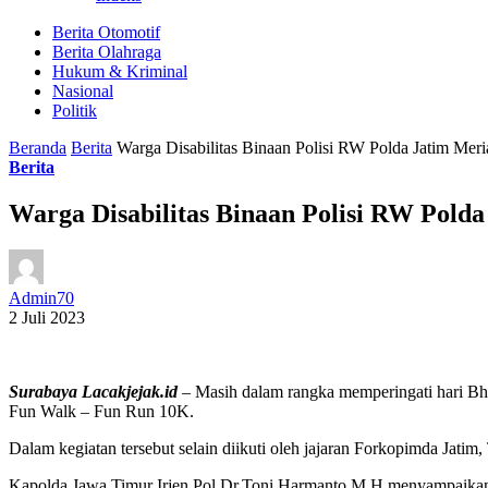
Berita Otomotif
Berita Olahraga
Hukum & Kriminal
Nasional
Politik
Beranda
Berita
Warga Disabilitas Binaan Polisi RW Polda Jatim Mer
Berita
Warga Disabilitas Binaan Polisi RW Pold
Admin70
2 Juli 2023
Surabaya Lacakjejak.id
– Masih dalam rangka memperingati hari B
Fun Walk – Fun Run 10K.
Dalam kegiatan tersebut selain diikuti oleh jajaran Forkopimda Jatim
Kapolda Jawa Timur Irjen Pol Dr.Toni Harmanto,M.H menyampaikan 