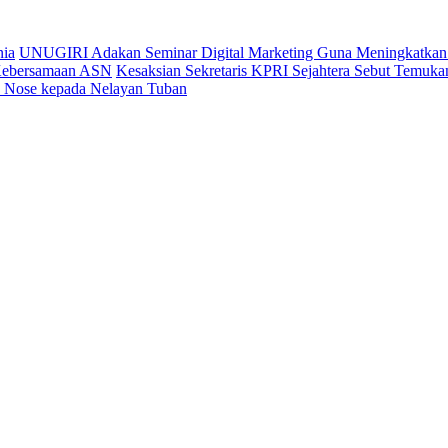
nia
UNUGIRI Adakan Seminar Digital Marketing Guna Meningkatk
 Kebersamaan ASN
Kesaksian Sekretaris KPRI Sejahtera Sebut Temu
ic Nose kepada Nelayan Tuban