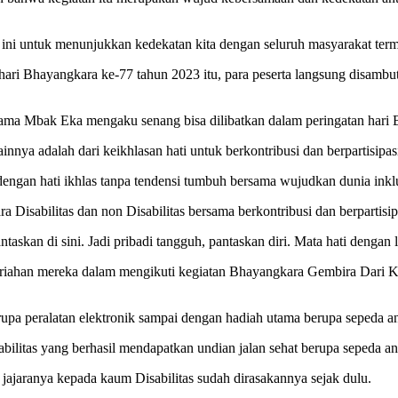
an ini untuk menunjukkan kedekatan kita dengan seluruh masyarakat term
ari Bhayangkara ke-77 tahun 2023 itu, para peserta langsung disambu
 nama Mbak Eka mengaku senang bisa dilibatkan dalam peringatan hari 
nnya adalah dari keikhlasan hati untuk berkontribusi dan berpartisipas
 dengan hati ikhlas tanpa tendensi tumbuh bersama wujudkan dunia ink
 Disabilitas dan non Disabilitas bersama berkontribusi dan berpartisip
skan di sini. Jadi pribadi tangguh, pantaskan diri. Mata hati dengan l
 keceriahan mereka dalam mengikuti kegiatan Bhayangkara Gembira Dari
rupa peralatan elektronik sampai dengan hadiah utama berupa sepeda a
ilitas yang berhasil mendapatkan undian jalan sehat berupa sepeda a
 jajaranya kepada kaum Disabilitas sudah dirasakannya sejak dulu.