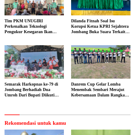
Tim PKM UNUGIRI
Dilanda Fitnah Soal Isu
Perkenalkan Teknologi
Korupsi Ketua KPRI Sejahtera
Pengukur Kesegaran Ikan
Jombang Buka Suara Terkait
Berbasis Electronic Nose kepada
Transaksi Sepihak Oknum
Nelayan Tuban
Manajer
Semarak Harkopnas ke-79 di
Danrem Cup Gelar Lomba
Jombang Berhadiah Dua
Menembak Sembari Merajut
Umroh Dari Bupati Diikuti
Kebersamaan Dalam Rangka
Ribuan Peserta
HUT Kemerdekaan RI ke 81 di
Jombang
Rekomendasi untuk kamu