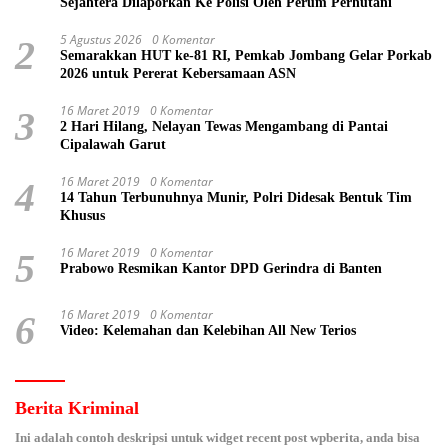
Sejahtera Dilaporkan Ke Polisi Oleh Perum Perhutani
5 Agustus 2026
0 Komentar
2
Semarakkan HUT ke-81 RI, Pemkab Jombang Gelar Porkab
2026 untuk Pererat Kebersamaan ASN
16 Maret 2019
0 Komentar
3
2 Hari Hilang, Nelayan Tewas Mengambang di Pantai
Cipalawah Garut
16 Maret 2019
0 Komentar
4
14 Tahun Terbunuhnya Munir, Polri Didesak Bentuk Tim
Khusus
16 Maret 2019
0 Komentar
5
Prabowo Resmikan Kantor DPD Gerindra di Banten
16 Maret 2019
0 Komentar
6
Video: Kelemahan dan Kelebihan All New Terios
Berita Kriminal
Ini adalah contoh deskripsi untuk widget recent post wpberita, anda bisa