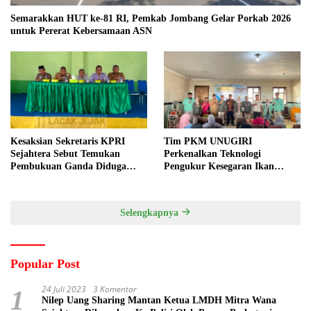
Semarakkan HUT ke-81 RI, Pemkab Jombang Gelar Porkab 2026
untuk Pererat Kebersamaan ASN
Kesaksian Sekretaris KPRI
Tim PKM UNUGIRI
Sejahtera Sebut Temukan
Perkenalkan Teknologi
Pembukuan Ganda Diduga
Pengukur Kesegaran Ikan
Dilakukan Suyud
Berbasis Electronic Nose kepada
Nelayan Tuban
Selengkapnya
Popular Post
24 Juli 2023
3 Komentar
1
Nilep Uang Sharing Mantan Ketua LMDH Mitra Wana