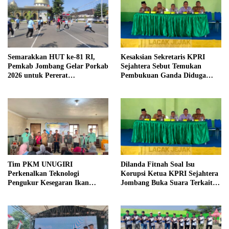
Semarakkan HUT ke-81 RI,
Kesaksian Sekretaris KPRI
Pemkab Jombang Gelar Porkab
Sejahtera Sebut Temukan
2026 untuk Pererat
Pembukuan Ganda Diduga
Kebersamaan ASN
Dilakukan Suyud
Tim PKM UNUGIRI
Dilanda Fitnah Soal Isu
Perkenalkan Teknologi
Korupsi Ketua KPRI Sejahtera
Pengukur Kesegaran Ikan
Jombang Buka Suara Terkait
Berbasis Electronic Nose kepada
Transaksi Sepihak Oknum
Nelayan Tuban
Manajer