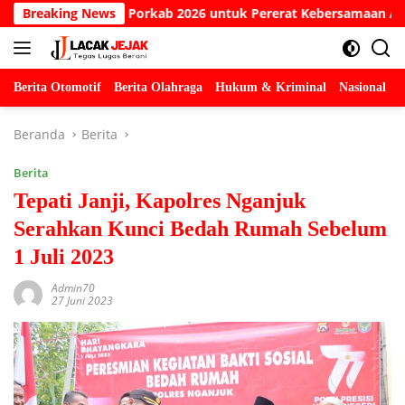
Langsung
g Gelar Porkab 2026 untuk Pererat Kebersamaan ASN
Breaking News
ke
konten
Berita Otomotif
Berita Olahraga
Hukum & Kriminal
Nasional
P
Beranda
Berita
Berita
Tepati Janji, Kapolres Nganjuk
Serahkan Kunci Bedah Rumah Sebelum
1 Juli 2023
Admin70
27 Juni 2023