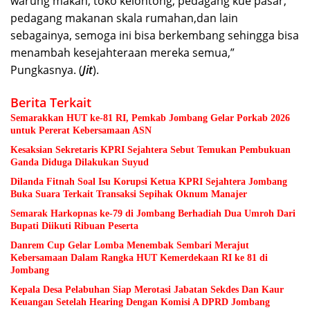
warung makan, toko kelontong, pedagang kue pasar,
pedagang makanan skala rumahan,dan lain
sebagainya, semoga ini bisa berkembang sehingga bisa
menambah kesejahteraan mereka semua,”
Pungkasnya. (
Jit
).
Berita Terkait
Semarakkan HUT ke-81 RI, Pemkab Jombang Gelar Porkab 2026
untuk Pererat Kebersamaan ASN
Kesaksian Sekretaris KPRI Sejahtera Sebut Temukan Pembukuan
Ganda Diduga Dilakukan Suyud
Dilanda Fitnah Soal Isu Korupsi Ketua KPRI Sejahtera Jombang
Buka Suara Terkait Transaksi Sepihak Oknum Manajer
Semarak Harkopnas ke-79 di Jombang Berhadiah Dua Umroh Dari
Bupati Diikuti Ribuan Peserta
Danrem Cup Gelar Lomba Menembak Sembari Merajut
Kebersamaan Dalam Rangka HUT Kemerdekaan RI ke 81 di
Jombang
Kepala Desa Pelabuhan Siap Merotasi Jabatan Sekdes Dan Kaur
Keuangan Setelah Hearing Dengan Komisi A DPRD Jombang