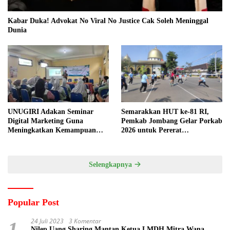
Kabar Duka! Advokat No Viral No Justice Cak Soleh Meninggal
Dunia
UNUGIRI Adakan Seminar
Semarakkan HUT ke-81 RI,
Digital Marketing Guna
Pemkab Jombang Gelar Porkab
Meningkatkan Kemampuan
2026 untuk Pererat
Pemasaran Produk UMKM
Kebersamaan ASN
Desa Prangi
Selengkapnya
Popular Post
24 Juli 2023
3 Komentar
1
Nilep Uang Sharing Mantan Ketua LMDH Mitra Wana