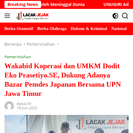
Langsung
 Cak Soleh Meninggal Dunia
Breaking News
UNUGIRI Adakan Seminar D
ke
konten
Berita Otomotif
Berita Olahraga
Hukum & Kriminal
Nasional
P
Beranda
Pemerintahan
Pemerintahan
Wakabid Koperasi dan UMKM Dodit
Eko Prasetiyo.SE, Dukung Adanya
Bazar Pemdes Japanan Bersama UPN
Jawa Timur
Admin70
18 Juni 2023