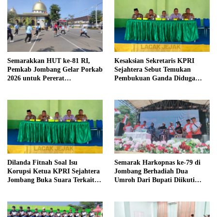
Semarakkan HUT ke-81 RI,
Kesaksian Sekretaris KPRI
Pemkab Jombang Gelar Porkab
Sejahtera Sebut Temukan
2026 untuk Pererat
Pembukuan Ganda Diduga
Kebersamaan ASN
Dilakukan Suyud
Dilanda Fitnah Soal Isu
Semarak Harkopnas ke-79 di
Korupsi Ketua KPRI Sejahtera
Jombang Berhadiah Dua
Jombang Buka Suara Terkait
Umroh Dari Bupati Diikuti
Transaksi Sepihak Oknum
Ribuan Peserta
Manajer