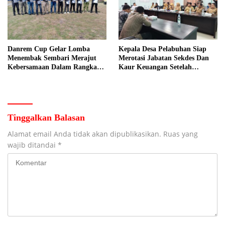
Danrem Cup Gelar Lomba
Kepala Desa Pelabuhan Siap
Menembak Sembari Merajut
Merotasi Jabatan Sekdes Dan
Kebersamaan Dalam Rangka
Kaur Keuangan Setelah
HUT Kemerdekaan RI ke 81 di
Hearing Dengan Komisi A
Jombang
DPRD Jombang
Tinggalkan Balasan
Alamat email Anda tidak akan dipublikasikan.
Ruas yang
wajib ditandai
*