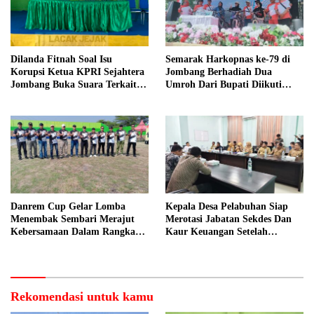
Dilanda Fitnah Soal Isu
Semarak Harkopnas ke-79 di
Korupsi Ketua KPRI Sejahtera
Jombang Berhadiah Dua
Jombang Buka Suara Terkait
Umroh Dari Bupati Diikuti
Transaksi Sepihak Oknum
Ribuan Peserta
Manajer
Danrem Cup Gelar Lomba
Kepala Desa Pelabuhan Siap
Menembak Sembari Merajut
Merotasi Jabatan Sekdes Dan
Kebersamaan Dalam Rangka
Kaur Keuangan Setelah
HUT Kemerdekaan RI ke 81 di
Hearing Dengan Komisi A
Jombang
DPRD Jombang
Rekomendasi untuk kamu