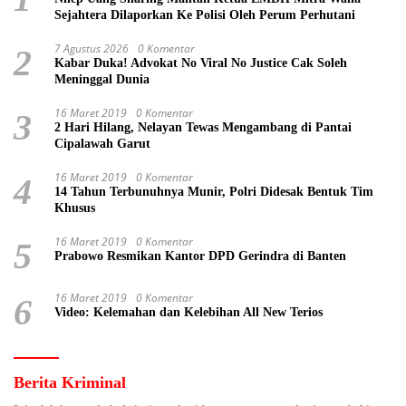
Sejahtera Dilaporkan Ke Polisi Oleh Perum Perhutani
7 Agustus 2026
0 Komentar
2
Kabar Duka! Advokat No Viral No Justice Cak Soleh
Meninggal Dunia
16 Maret 2019
0 Komentar
3
2 Hari Hilang, Nelayan Tewas Mengambang di Pantai
Cipalawah Garut
16 Maret 2019
0 Komentar
4
14 Tahun Terbunuhnya Munir, Polri Didesak Bentuk Tim
Khusus
16 Maret 2019
0 Komentar
5
Prabowo Resmikan Kantor DPD Gerindra di Banten
16 Maret 2019
0 Komentar
6
Video: Kelemahan dan Kelebihan All New Terios
Berita Kriminal